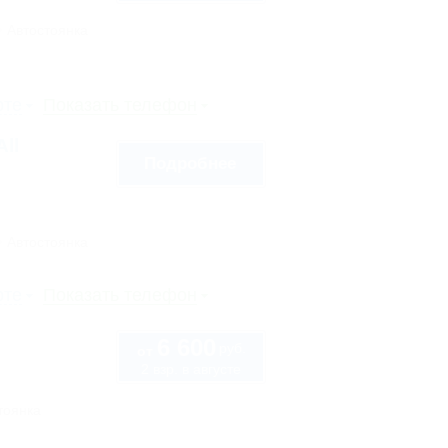
Автостоянка
рте
Показать телефон
ll
Подробнее
Автостоянка
рте
Показать телефон
6 600
руб.
от
2 взр. в августе
тоянка