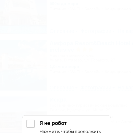
500м до моря
Питание
Wi-Fi
Бассейн
Кондиционер
Описание
Фотографии
На ка
Амфора Resort&Beach Hotel A
inclusive
Частный мини-отель
Анапа, Витязево, ул. Горького, 27
1,0км до моря
Питание
Wi-Fi
Бассейн
Кондиционер
Описание
Фотографии
На ка
Искра
Гостинично-туристический комплекс
Темрюк, Кучугуры ул. Мира, 29
200м до моря
282м до центра
Питание
Кондиционер
Бассейн
Автос