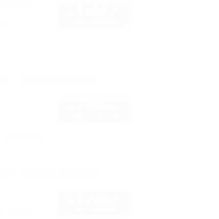
 Агава)
2 600
руб.
от
2 взр. в августе
2/д
рте
Показать телефон
5 500
руб.
от
2 взр. в августе
Автостоянка
рте
Показать телефон
3 700
руб.
от
1 взр. в августе
оз. Малый