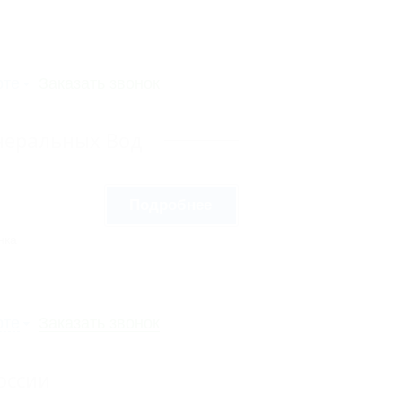
рте
Заказать звонок
неральных Вод
Подробнее
нка
рте
Заказать звонок
оссии