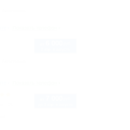
Автостоянка
рте
Показать телефон
6 000
руб.
от
2 взр. в августе
Автостоянка
рте
Показать телефон
7 000
руб.
от
до 3 взр. в августе
ая, 126
нка