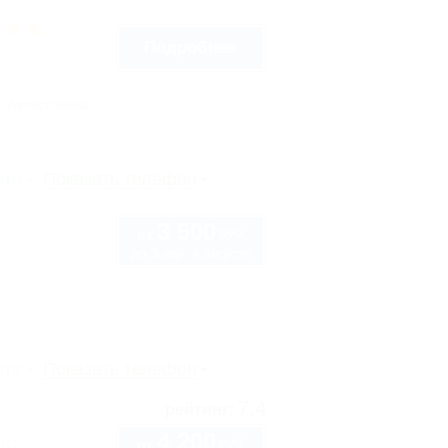
Подробнее
Автостоянка
рте
Показать телефон
3 500
руб.
от
до 3 взр. в августе
рте
Показать телефон
7.4
рейтинг:
4 200
руб.
57С
от