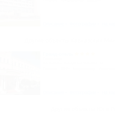
Питание
Кондиционер
Бассейн
Описание
Фотографии
На ка
Другие объекты Кавказских Ми
Гранд-отель
Гостиница
Кисловодск, Курортный бульвар, 14
Питание
Wi-Fi
Кондиционер
Автостоя
Описание
Фотографии
На ка
Другие объекты Юга Р