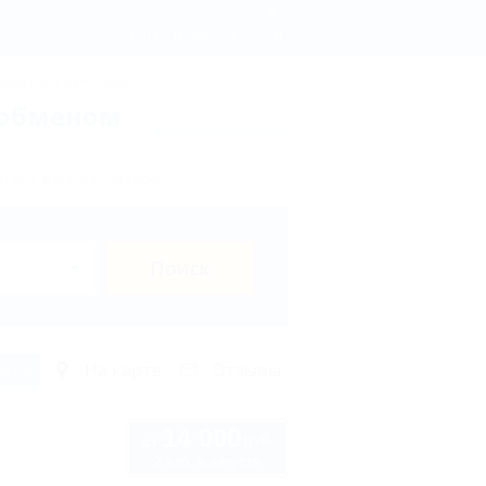
атами - бронирование, цены 2026 - 5туристов.ру
Регистрация
Вход
рмальные источники
 обменом
отдых в Железноводске?
Поиск
исок
На карте
Отзывы
14 000
руб.
от
2 взр. в августе