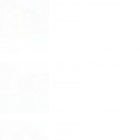
Park Hotel Agava (Парк Отель
Отель
Сочи, Лазаревское, ул. Сочинское шоссе, 
100м до моря
Бассейн
Кондиционер
Автостоянка
Описание
Фотографии
На ка
White House (Вайт Хаус)
Гостевой дом
Сочи, Лоо, СНТ Бриз, 64
350м до моря
Питание
Wi-Fi
Кондиционер
Бассейн
Описание
Фотографии
На ка
Звездный
Пансионат
Новороссийск, Абрау-Дюрсо, территория 
Лиман, 1