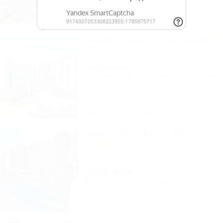
Описание
Фотографии
На ка
Corudo Family Resort&Spa
Отель
Анапа, Витязево, ул. Скифская, 20
50м до моря
Питание
Wi-Fi
Бассейн
Кондиционер
Описание
Фотографии
На ка
Ambra All inclusive Resort Ho
Отель
Анапа, Джемете, Курортный проезд, 2
800м до моря
Питание
Wi-Fi
Кондиционер
Бассейн
Описание
Фотографии
На ка