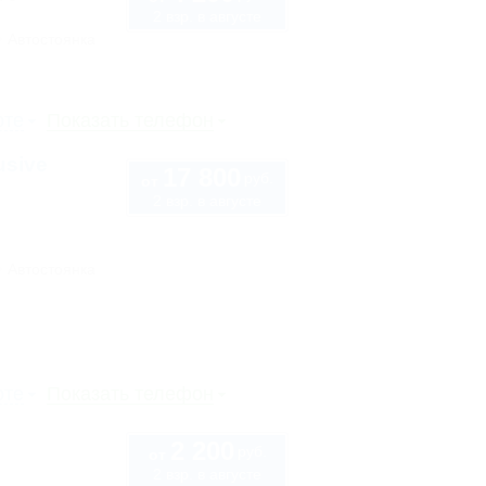
2 взр. в августе
Автостоянка
рте
Показать телефон
usive
17 800
руб.
от
2 взр. в августе
Автостоянка
рте
Показать телефон
2 200
руб.
от
2 взр. в августе