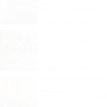
400м до моря
Питание
Wi-Fi
Бассейн
Кондиционер
Описание
Фотографии
На ка
Фортуна
База отдыха
Горячий Ключ, ул. Ярославского, 119/1
100м до воды
Питание
Wi-Fi
Кондиционер
Бассейн
Описание
Фотографии
На ка
Grand Sofia (Гранд София)
Отель
Геленджик, Кабардинка, ул. Революционн
350м до моря
Wi-Fi
Бассейн
Кондиционер
Автостоя