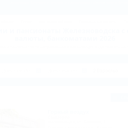
Железноводск: Санатории и пансионаты в Железноводске с обменом валюты, банком
Абхазия
Грузия
Краснодарский край
Горнолыжные курорты
Те
ии и пансионаты Железноводска с
валюты, банкоматами 2026
ев и пансионатов по направлению Железноводск. Куда поехать на 
Сп
Горный воздух
Санаторий
Железноводск, ул. Семашко, 1