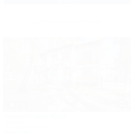
2 взр. в августе
Другие объекты Абхазии
1 / 42
Эвкалиптовая Роща
Пансионат
Абхазия, Сухум, Кындыг
20м до моря