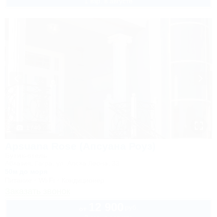
1 взр. в августе
1 / 40
Apsuana Rose (Апсуана Роуз)
Бутик-отель
Абхазия, Гагра, ул. Апсха Леона, 33
50м до моря
Питание
Wi-Fi
Кондиционер
Заказать звонок
12 900
руб.
от