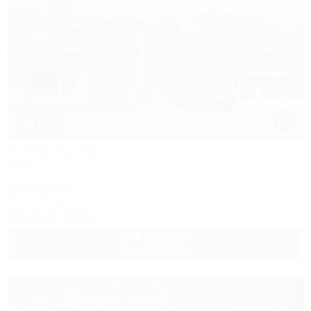
1 / 9
Guma (Гума)
Отель
Абхазия, Пицунда, Лидзавское шоссе, 1
750м до моря
Wi-Fi
Кондиционер
Автостоянка
Заказать звонок
7 800
руб.
от
2 взр. в августе