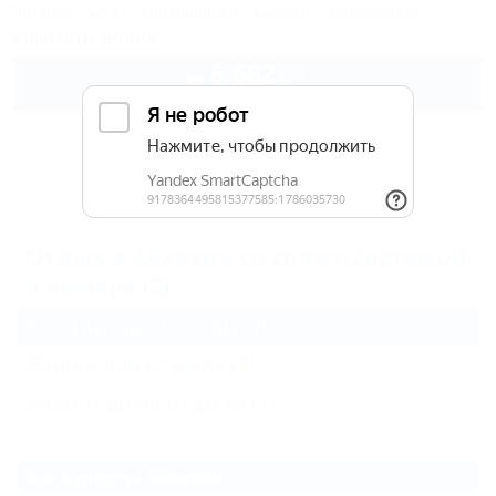
Питание
Wi-Fi
Кондиционер
Бассейн
Автостоянка
Заказать звонок
6 682
руб.
от
2 взр. в августе
Архив
Отдых в Абхазии со сплит-системой
в номере (2)
Гостиницы и отели
(2)
Жильё для отдыха
(2)
Базы и дома отдыха
(1)
Все курорты Абхазии