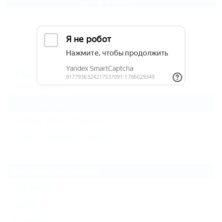
2 взр. в августе
Архив
Отдых в Абхазии с туалетом в
номере (4)
Гостиницы и отели
(4)
Жильё для отдыха
(3)
Базы и дома отдыха
(1)
Все курорты Абхазии
Пицунда
(2)
Гагра
(2)
Кындыг
(1)