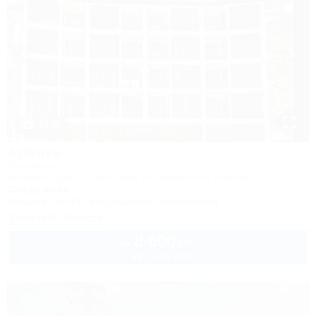
1 / 18
Арбика
Пансионат
Абхазия, Гудаута, Амжыкхуа (Монашенское ущелье)
20м до моря
Питание
Wi-Fi
Кондиционер
Автостоянка
Заказать звонок
8 600
руб.
от
2 взр. в августе