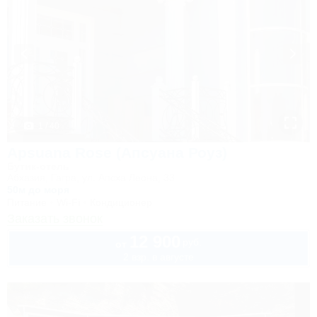
1 / 40
Apsuana Rose (Апсуана Роуз)
Бутик-отель
Абхазия, Гагра, ул. Апсха Леона, 33
50м до моря
Питание
Wi-Fi
Кондиционер
Заказать звонок
12 900
руб.
от
2 взр. в августе