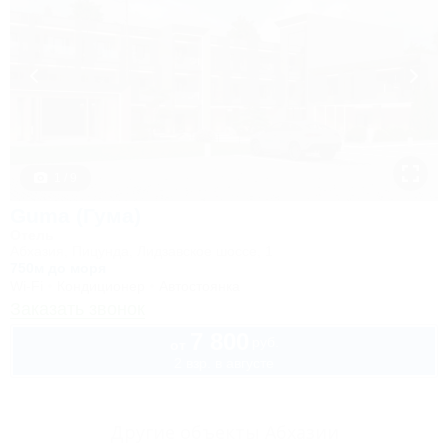
1 / 9
Guma (Гума)
Отель
Абхазия, Пицунда, Лидзавское шоссе, 1
750м до моря
Wi-Fi
Кондиционер
Автостоянка
Заказать звонок
7 800
руб.
от
2 взр. в августе
Другие объекты Абхазии