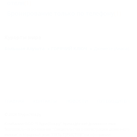
отеля
(1)
Бронирование только по телефону
(1)
Курорты мира
Большая Алушта
ГОРЯЧИЙ КЛЮЧ
Джемете (Анапа)
ГЛАВНАЯ
КОНТАКТЫ
НОВОСТИ
ПУТЕВОДИТЕЛЬ
© 2026 5туристов.ру
Компании ООО "5 туристов.ру" принадлежит доменное имя
5turistov.ru на основании "Свидетельства о регистрации доменного
имени" и товарный знак "ПЯТЬ ТУРИСТОВ" на основании