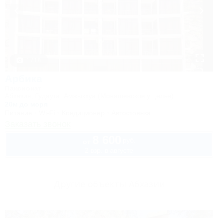
1 / 18
Арбика
Пансионат
Абхазия, Гудаута, Амжыкхуа (Монашенское ущелье)
20м до моря
Питание
Wi-Fi
Кондиционер
Автостоянка
Заказать звонок
8 600
руб.
от
2 взр. в августе
Другие объекты Абхазии