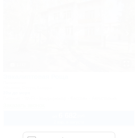
1 / 42
Эвкалиптовая Роща
Пансионат
Абхазия, Сухум, Кындыг
20м до моря
Питание
Wi-Fi
Кондиционер
Бассейн
Автостоянка
Заказать звонок
6 682
руб.
от
2 взр. в августе