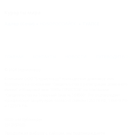
Курорты мира
Адлер (Сочи)
НОВОРОССИЙСК
ТУАПСЕ
ГЛАВНАЯ
КОНТАКТЫ
НОВОСТИ
ПУТЕВОДИТЕЛЬ
© 2026 5туристов.ру
Компании ООО "5 туристов.ру" принадлежит доменное имя
5turistov.ru на основании "Свидетельства о регистрации доменного
имени" и товарный знак "ПЯТЬ ТУРИСТОВ" на основании
"Свидетельства на Товарный Знак № 564866". Это подтверждает
юридическую защиту прав, согласно статьям 1252 ГК РФ, 1484 ГК РФ
и 1229 ГК РФ.
ООО «На Кубани.ру»
2312157635
1082312013827
Продолжая работу с сайтом, вы подтверждаете