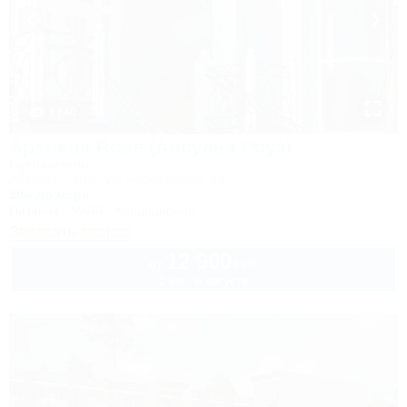
1 / 40
Apsuana Rose (Апсуана Роуз)
Бутик-отель
Абхазия, Гагра, ул. Апсха Леона, 33
50м до моря
Питание
Wi-Fi
Кондиционер
Заказать звонок
12 900
руб.
от
2 взр. в августе