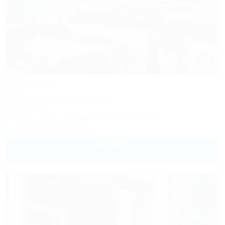
1 / 26
Посейдон
Отель
Абхазия, Гагра, ул. Абазгаа, 48а
10м до моря
Питание
Wi-Fi
Кондиционер
Автостоянка
+7 (940) 737-50-00
4 500
руб.
от
1 взр. в августе