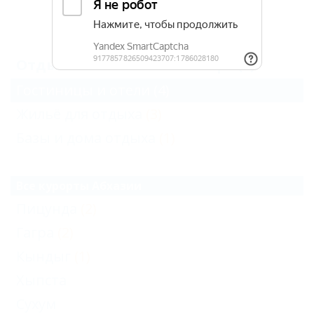
Архив
Отдых в Абхазии в сентябре (4)
Гостиницы и отели
(4)
Жильё для отдыха
(3)
Базы и дома отдыха
(1)
Все курорты Абхазии
Пицунда
(2)
Гагра
(2)
Кындыг
(1)
Хыпста
Сухум