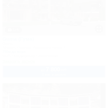
1 / 9
Guma (Гума)
Отель
Абхазия, Пицунда, Лидзавское шоссе, 1
750м до моря
Wi-Fi
Кондиционер
Автостоянка
Заказать звонок
7 800
руб.
от
2 взр. в августе