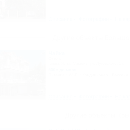
Описание
Фотографии
На ка
Другие объекты Большо
Чайка
Отель
Крым, Ялта, Симеиз, ул. Луговского, 1а
500м до моря
Питание
Wi-Fi
Кондиционер
Бассейн
Описание
Фотографии
На ка
Другие объекты Кр