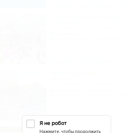
Описание
Фотографии
На ка
Солнышко на Солнышке
Гостевой дом
Крым, Алушта, Солнечногорское, ул. Прим
200м до моря
Wi-Fi
Кондиционер
Автостоянка
1 отзыв
Описание
Фотографии
На ка
Ликко-Ликко
Гостиница
Крым, Межводное, ул. Приморская, 14
150м до моря
447м до центра
Питание
Wi-Fi
Кондиционер
Бассейн
Описание
Фотографии
На ка
Домашний уют