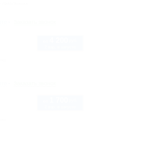
Автостоянка
рте
Заказать звонок
4 200
руб.
от
2 взр. в августе
нка
рте
Заказать звонок
1 700
руб.
от
2 взр. в августе
нка