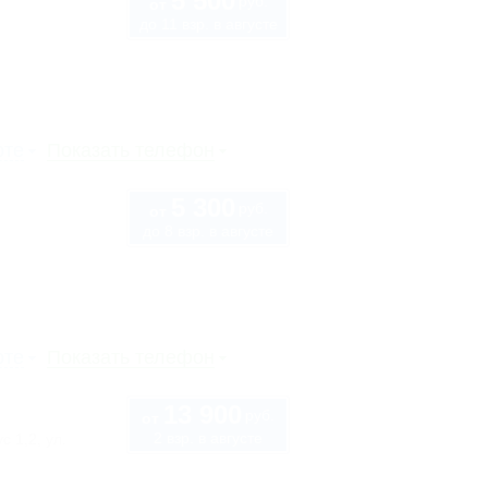
5 500
руб.
от
до 11 взр. в августе
рте
Показать телефон
5 300
руб.
от
до 8 взр. в августе
рте
Показать телефон
13 900
руб.
от
2 взр. в августе
с 1,2, ул.