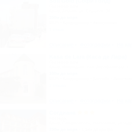
Sofi Gold (Софи Голд)
Гостевой дом
Крым, Алушта, ул. Слуцкого, 36
350м до моря
Wi-Fi
Кондиционер
Автостоянка
1 отзыв
Описание
Фотографии
На ка
Kasa de Lara (Каса де Лара)
Гостевой дом
Крым, Межводное, пер. Аэрофлотский, 1
100м до моря
Wi-Fi
Кондиционер
Бассейн
Автостоя
2 отзыва
Описание
Фотографии
На ка
Согдиана
Коттедж
Крым, Симферополь, Николаевка, ул.Чуде
250м до моря
1,1км до центра