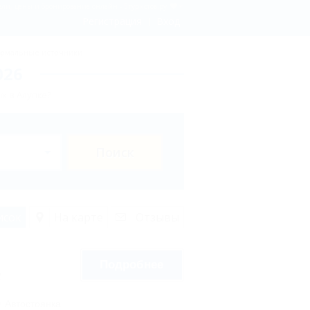
ли, цены и бронирование онлайн - 5туристов.ру
Регистрация
Вход
рмальные источники
026
х в Алупке?
Поиск
исок
На карте
Отзывы
Подробнее
2
Автостоянка