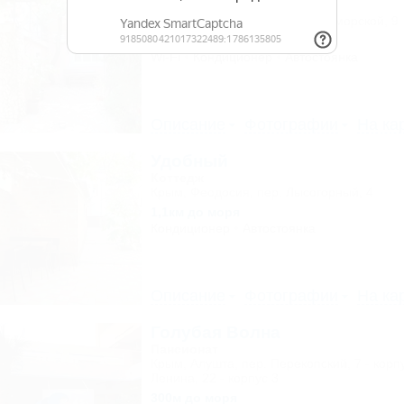
Коттедж
Крым, Феодосия, пер. Военно-морской, 9
1,0км до моря
Wi-Fi
Кондиционер
Автостоянка
Описание
Фотографии
На ка
Удобный
Коттедж
Крым, Феодосия, пер. Лысогорный, 4
1,1км до моря
Кондиционер
Автостоянка
Описание
Фотографии
На ка
Голубая Волна
Пансионат
Крым, Алушта, пер. Перекопский, 7 - корпу
Ленина, 22 - корпус 3
300м до моря