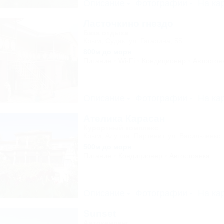
Описание
Фотографии
На ка
Ласточкино гнездо
База отдыха
Крым, Судак, ул. Гагарина, 55
800м до моря
Питание
Wi-Fi
Кондиционер
Автостоя
Описание
Фотографии
На ка
Ателика Карасан
Курортный комплекс
Крым, Алушта, Партенит, ул. Васильченко,
500м до моря
Питание
Кондиционер
Автостоянка
Описание
Фотографии
На ка
Sunset
Автокемпинг