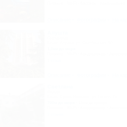
Питание
Wi-Fi
Бассейн
Кондиционер
Описание
Фотографии
На ка
Алушта
Гостиница
Крым, Алушта, ул. Октябрьская, 50
1,0км до моря
Питание
Wi-Fi
Кондиционер
Автостоя
1 отзыв
Описание
Фотографии
На ка
Светлана
Вилла
Крым, Судак, Морское, ул. Гоголя, 5а
700м до моря
15км до центра
Питание
Wi-Fi
Кондиционер
Автостоя
2 отзыва