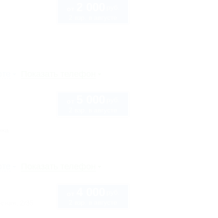
2 000
руб.
от
2 взр. в августе
рте
Показать телефон
5 000
руб.
от
2 взр. в августе
нка
рте
Показать телефон
4 000
руб.
от
2 взр. в августе
сная, 2/35