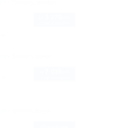
рте
Показать телефон
3 270
руб.
от
2 взр. в августе
нка
рте
Заказать звонок
7 015
руб.
от
2 взр. в августе
 10
рте
Заказать звонок
Подробнее