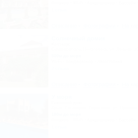
Питание
Wi-Fi
Кондиционер
Бассейн
1 отзыв
Описание
Фотографии
На ка
Солнечный домик
Коттедж
Симферополь, Николаевка, ул. Ленина, 1
500м до моря
Wi-Fi
Кондиционер
Автостоянка
2 отзыва
Описание
Фотографии
На ка
У моря
Гостевой дом
Крым, Евпатория, Береговое, ул. Приморс
180м до моря
Питание
Wi-Fi
Кондиционер
Бассейн
1 отзыв