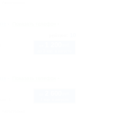
Автостоянка
рте
Показать телефон
10
рейтинг:
1 200
руб.
0
от
до 3 взр. в августе
рте
Показать телефон
2 600
руб.
от
1 взр. в августе
кая, 4
Автостоянка