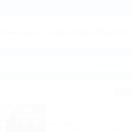
Гостиницы Алупки 2026 - лучшие оте
Абхазия
Грузия
Краснодарский край
Горнолыжные курорты
Те
стиницы и отели Алупки (Крым) 2
ие гостиниц и отелей по направлению Алупка. Куда поехать на отды
Сп
Серсиаль
Отель
Крым, Ялта, Алупка, ул. Шоссе Свободы, 
300м до моря
Питание
Wi-Fi
Бассейн
Кондиционер