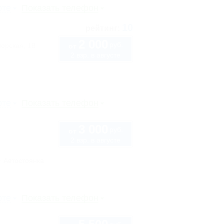
рте
Показать телефон
10
рейтинг:
2 000
руб.
орская, 18
от
2 взр. в августе
рте
Показать телефон
3 000
руб.
от
2 взр. в августе
Автостоянка
рте
Показать телефон