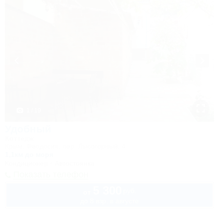
1 / 19
Удобный
Коттедж
Крым, Феодосия, пер. Лысогорный, 4
1,1км до моря
Кондиционер
Автостоянка
Показать телефон
5 300
руб.
от
до 8 взр. в августе