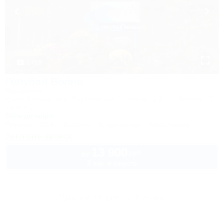
1 / 19
Голубая Волна
Пансионат
Крым, Алушта, пер. Перекопский, 7 - корпус 1,2, ул. Ленина, 22 -
корпус 3
300м до моря
Питание
Wi-Fi
Бассейн
Кондиционер
Автостоянка
Заказать звонок
13 900
руб.
от
2 взр. в августе
Другие объекты Крыма