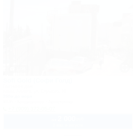
1 / 35
Sofi Gold (Софи Голд)
Гостевой дом
Крым, Алушта, ул. Слуцкого, 36
350м до моря
Wi-Fi
Кондиционер
Автостоянка
+7 (909) 372-05-07
2 000
руб.
от
2 взр. в августе