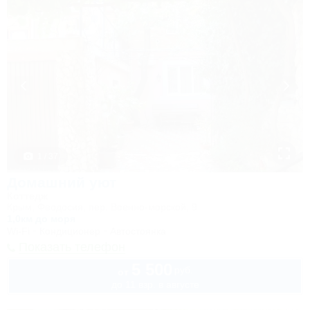
1 / 37
Домашний уют
Коттедж
Крым, Феодосия, пер. Военно-морской, 9
1,0км до моря
Wi-Fi
Кондиционер
Автостоянка
Показать телефон
5 500
руб.
от
до 11 взр. в августе