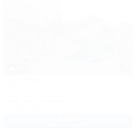
1 / 48
Ликко-Ликко
Гостиница
Крым, Межводное, ул. Приморская, 14
150м до моря
447м до центра
Питание
Wi-Fi
Кондиционер
Бассейн
Автостоянка
+7 (978) 774-23-61
3 000
руб.
от
2 взр. в августе