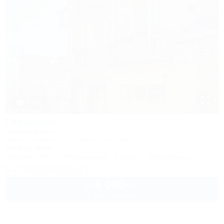
1 / 31
Глициния
Гостевой дом
Крым, Феодосия, ул. Революционная, 1а
100м до моря
Питание
Wi-Fi
Кондиционер
Бассейн
Автостоянка
+7(978) 835-05-25
6 000
руб.
от
2 взр. в августе