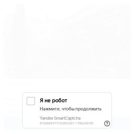
1 / 49
Светлана
Вилла
Крым, Судак, Морское, ул. Гоголя, 5а
700м до моря
15км до центра
Питание
Wi-Fi
Кондиционер
Автостоянка
Показать телефон
1 700
руб.
от
2 взр. в августе