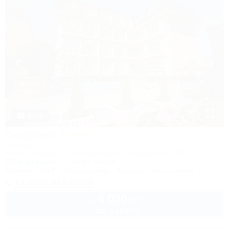
1 / 48
Согдиана
Коттедж
Крым, Симферополь, Николаевка, ул.Чудесная, 2/35
250м до моря
1,1км до центра
Питание
Wi-Fi
Кондиционер
Бассейн
Автостоянка
+7 (978) 944-54-69
4 000
руб.
от
2 взр. в августе