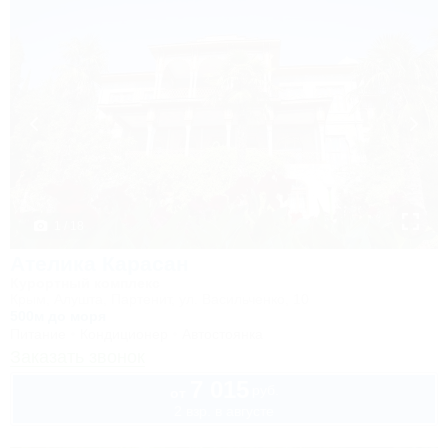
1 / 18
Ателика Карасан
Курортный комплекс
Крым, Алушта, Партенит, ул. Васильченко, 10
500м до моря
Питание
Кондиционер
Автостоянка
Заказать звонок
7 015
руб.
от
2 взр. в августе