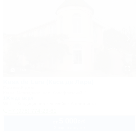
1 / 48
Kasa de Lara (Каса де Лара)
Гостевой дом
Крым, Межводное, пер. Аэрофлотский, 1
100м до моря
Wi-Fi
Кондиционер
Бассейн
Автостоянка
+7 (978) 774-23-61
5 000
руб.
от
2 взр. в августе