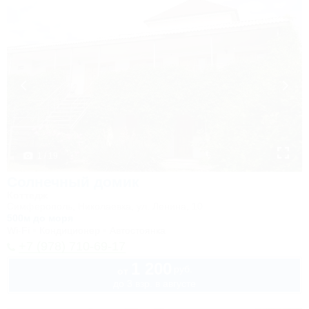
1 / 19
Солнечный домик
Коттедж
Симферополь, Николаевка, ул. Ленина, 10
500м до моря
Wi-Fi
Кондиционер
Автостоянка
+7 (978) 710-69-17
1 200
руб.
от
до 3 взр. в августе