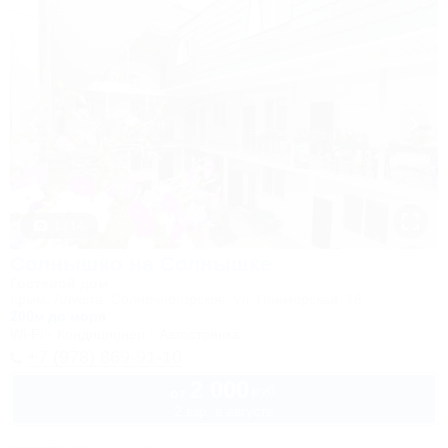
1 / 14
Солнышко на Солнышке
Гостевой дом
Крым, Алушта, Солнечногорское, ул. Приморская, 18
200м до моря
Wi-Fi
Кондиционер
Автостоянка
+7 (978) 869-91-10
2 000
руб.
от
2 взр. в августе