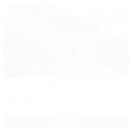
1 / 15
Ласточкино гнездо
База отдыха
Крым, Судак, ул. Гагарина, 55
800м до моря
Питание
Wi-Fi
Кондиционер
Автостоянка
Заказать звонок
3 270
руб.
от
2 взр. в августе