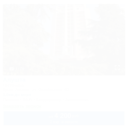
1 / 29
Алушта
Гостиница
Крым, Алушта, ул. Октябрьская, 50
1,0км до моря
Питание
Wi-Fi
Кондиционер
Автостоянка
Заказать звонок
4 200
руб.
от
2 взр. в августе