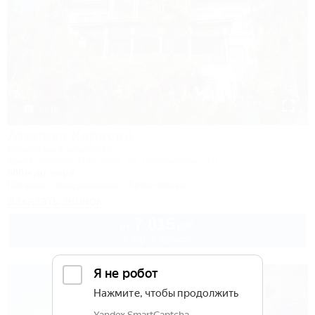
1 / 18
Ателика Карасан
Курортный комплекс
Крым, Алушта, Партенит, ул. Васильченко, 10
500м до моря
Питание
Кондиционер
Автостоянка
Заказать звонок
7 015
руб.
от
2 взр. в августе