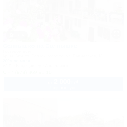
1 / 14
Солнышко на Солнышке
Гостевой дом
Крым, Алушта, Солнечногорское, ул. Приморская, 18
200м до моря
Wi-Fi
Кондиционер
Автостоянка
+7 (978) 869-91-10
2 000
руб.
от
2 взр. в августе