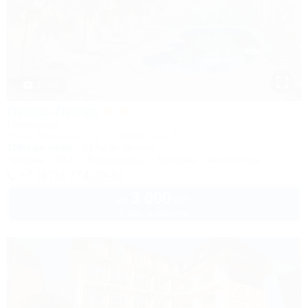
1 / 48
Ликко-Ликко
Гостиница
Крым, Межводное, ул. Приморская, 14
150м до моря
447м до центра
Питание
Wi-Fi
Кондиционер
Бассейн
Автостоянка
+7 (978) 774-23-61
3 000
руб.
от
2 взр. в августе