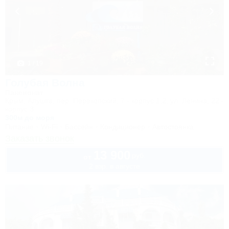
1 / 19
Голубая Волна
Пансионат
Крым, Алушта, пер. Перекопский, 7 - корпус 1,2, ул. Ленина, 22 -
корпус 3
300м до моря
Питание
Wi-Fi
Бассейн
Кондиционер
Автостоянка
Заказать звонок
13 900
руб.
от
2 взр. в августе