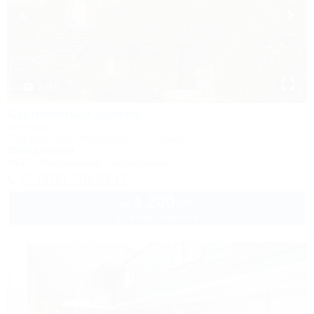
1 / 19
Солнечный домик
Коттедж
Симферополь, Николаевка, ул. Ленина, 10
500м до моря
Wi-Fi
Кондиционер
Автостоянка
+7 (978) 710-69-17
1 200
руб.
от
до 3 взр. в августе