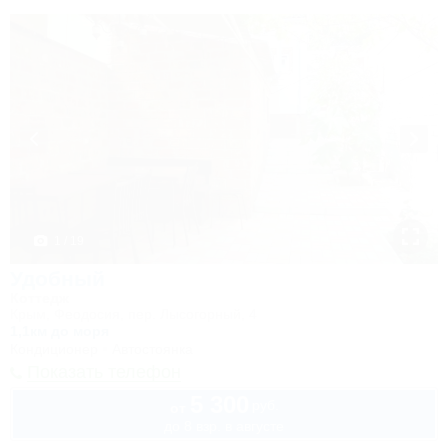
1 / 19
Удобный
Коттедж
Крым, Феодосия, пер. Лысогорный, 4
1,1км до моря
Кондиционер
Автостоянка
Показать телефон
5 300
руб.
от
до 8 взр. в августе