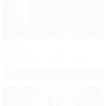
1 / 18
Серсиаль
Отель
Крым, Ялта, Алупка, ул. Шоссе Свободы, 2
300м до моря
Питание
Wi-Fi
Бассейн
Кондиционер
Автостоянка
Заказать звонок
Подробнее