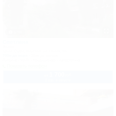
1 / 49
Светлана
Вилла
Крым, Судак, Морское, ул. Гоголя, 5а
700м до моря
15км до центра
Питание
Wi-Fi
Кондиционер
Автостоянка
Показать телефон
1 700
руб.
от
2 взр. в августе