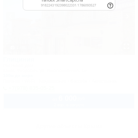
1 / 31
Глициния
Гостевой дом
Крым, Феодосия, ул. Революционная, 1а
100м до моря
Питание
Wi-Fi
Кондиционер
Бассейн
Автостоянка
+7(978) 835-05-25
6 000
руб.
от
2 взр. в августе
Другие объекты Крыма