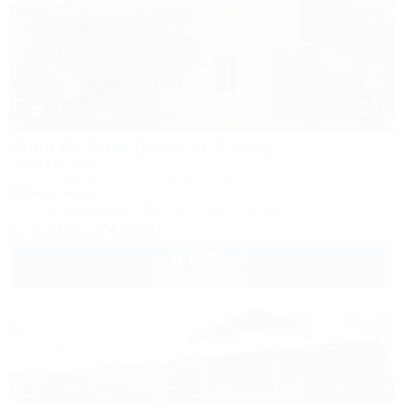
1 / 48
Kasa de Lara (Каса де Лара)
Гостевой дом
Крым, Межводное, пер. Аэрофлотский, 1
100м до моря
Wi-Fi
Кондиционер
Бассейн
Автостоянка
+7 (978) 774-23-61
5 000
руб.
от
2 взр. в августе