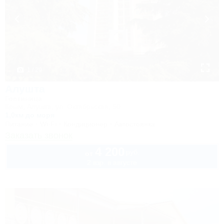
1 / 29
Алушта
Гостиница
Крым, Алушта, ул. Октябрьская, 50
1,0км до моря
Питание
Wi-Fi
Кондиционер
Автостоянка
Заказать звонок
4 200
руб.
от
2 взр. в августе