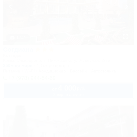
1 / 48
Согдиана
Коттедж
Крым, Симферополь, Николаевка, ул.Чудесная, 2/35
250м до моря
1,1км до центра
Питание
Wi-Fi
Кондиционер
Бассейн
Автостоянка
+7 (978) 944-54-69
4 000
руб.
от
2 взр. в августе