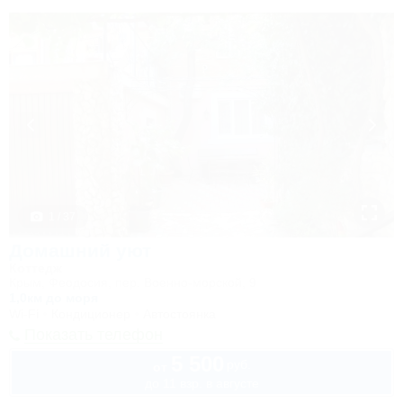
1 / 37
Домашний уют
Коттедж
Крым, Феодосия, пер. Военно-морской, 9
1,0км до моря
Wi-Fi
Кондиционер
Автостоянка
Показать телефон
5 500
руб.
от
до 11 взр. в августе