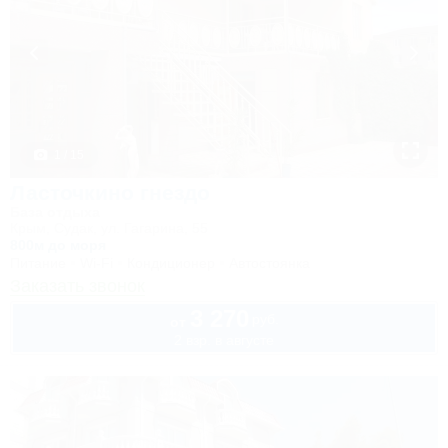
1 / 15
Ласточкино гнездо
База отдыха
Крым, Судак, ул. Гагарина, 55
800м до моря
Питание
Wi-Fi
Кондиционер
Автостоянка
Заказать звонок
3 270
руб.
от
2 взр. в августе