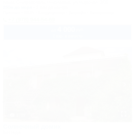
Крым, Симферополь, Николаевка, ул.Чудесная, 2/35
250м до моря
1,1км до центра
Питание
Wi-Fi
Кондиционер
Бассейн
Автостоянка
+7 (978) 944-54-69
4 000
руб.
от
2 взр. в августе
1 / 19
Солнечный домик
Коттедж