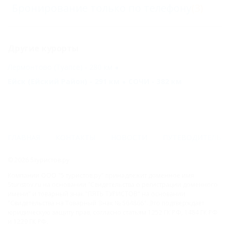
Бронирование только по телефону
(3)
Другие курорты
Лермонтово (Туапсе) - 280 км
Ейск (Ейский Район) - 291 км
СОЧИ - 382 км
ГЛАВНАЯ
КОНТАКТЫ
НОВОСТИ
ПУТЕВОДИТЕЛЬ
© 2026 5туристов.ру
Компании ООО "5 туристов.ру" принадлежит доменное имя
5turistov.ru на основании "Свидетельства о регистрации доменного
имени" и товарный знак "ПЯТЬ ТУРИСТОВ" на основании
"Свидетельства на Товарный Знак № 564866". Это подтверждает
юридическую защиту прав, согласно статьям 1252 ГК РФ, 1484 ГК РФ
и 1229 ГК РФ.