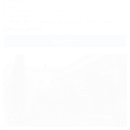
Чайка
Отель
Крым, Ялта, Симеиз, ул. Луговского, 1а
500м до моря
Питание
Wi-Fi
Кондиционер
Бассейн
Автостоянка
Заказать звонок
Подробнее
1 / 49