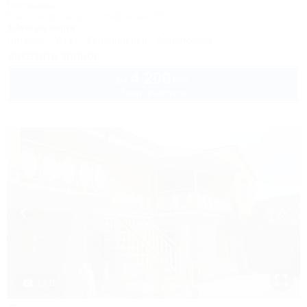
Гостиница
Крым, Алушта, ул. Октябрьская, 50
1,0км до моря
Питание
Wi-Fi
Кондиционер
Автостоянка
Заказать звонок
4 200
руб.
от
2 взр. в августе
1 / 15