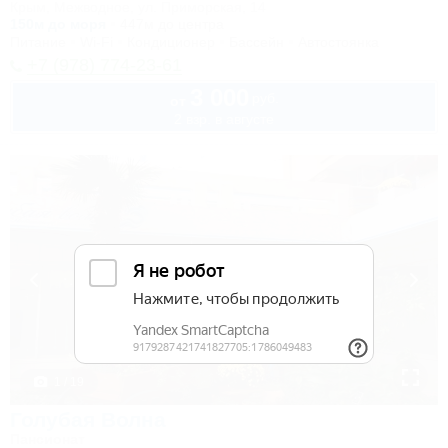
Крым, Межводное, ул. Приморская, 14
150м до моря
447м до центра
Питание
Wi-Fi
Кондиционер
Бассейн
Автостоянка
+7 (978) 774-23-61
3 000
руб.
от
2 взр. в августе
1 / 19
Голубая Волна
Пансионат