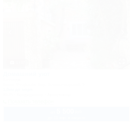
1 / 37
Домашний уют
Коттедж
Крым, Феодосия, пер. Военно-морской, 9
1,0км до моря
Wi-Fi
Кондиционер
Автостоянка
Показать телефон
5 500
руб.
от
до 11 взр. в августе