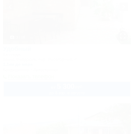
1 / 19
Удобный
Коттедж
Крым, Феодосия, пер. Лысогорный, 4
1,1км до моря
Кондиционер
Автостоянка
Показать телефон
5 300
руб.
от
до 8 взр. в августе