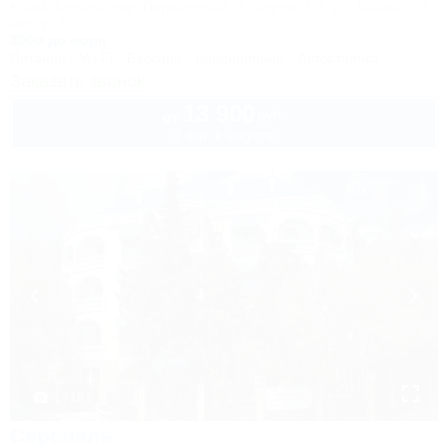
Крым, Алушта, пер. Перекопский, 7 - корпус 1,2, ул. Ленина, 22 -
корпус 3
300м до моря
Питание
Wi-Fi
Бассейн
Кондиционер
Автостоянка
Заказать звонок
13 900
руб.
от
2 взр. в августе
1 / 18
Серсиаль