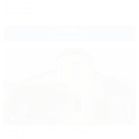
Крым, Алушта, ул. Слуцкого, 36
350м до моря
Wi-Fi
Кондиционер
Автостоянка
+7 (909) 372-05-07
2 000
руб.
от
2 взр. в августе
1 / 48
Kasa de Lara (Каса де Лара)
Гостевой дом