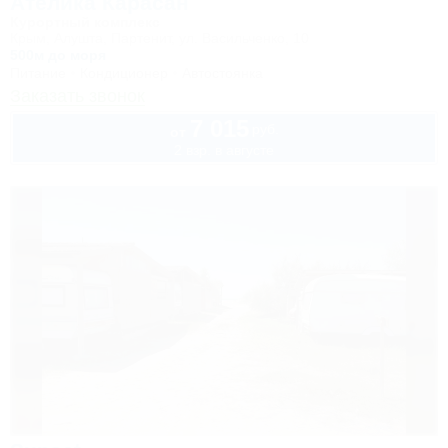
Ателика Карасан
Курортный комплекс
Крым, Алушта, Партенит, ул. Васильченко, 10
500м до моря
Питание
Кондиционер
Автостоянка
Заказать звонок
7 015
руб.
от
2 взр. в августе