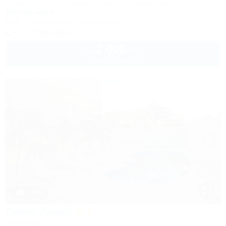
Крым, Алушта, Солнечногорское, ул. Приморская, 18
200м до моря
Wi-Fi
Кондиционер
Автостоянка
+7 (978) 869-91-10
2 000
руб.
от
2 взр. в августе
1 / 48
Ликко-Ликко
Гостиница