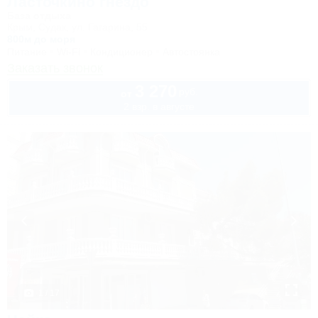
Ласточкино гнездо
База отдыха
Крым, Судак, ул. Гагарина, 55
800м до моря
Питание
Wi-Fi
Кондиционер
Автостоянка
Заказать звонок
3 270
руб.
от
2 взр. в августе
1 / 17