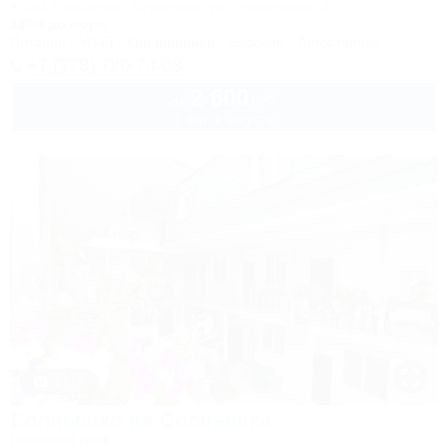
Крым, Евпатория, Береговое, ул. Приморская, 4
180м до моря
Питание
Wi-Fi
Кондиционер
Бассейн
Автостоянка
+7 (978) 720-74-08
2 600
руб.
от
1 взр. в августе
1 / 14
Солнышко на Солнышке
Гостевой дом