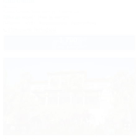
Светлана
Вилла
Крым, Судак, Морское, ул. Гоголя, 5а
700м до моря
15км до центра
Питание
Wi-Fi
Кондиционер
Автостоянка
Показать телефон
1 700
руб.
от
2 взр. в августе
1 / 18