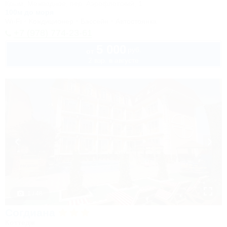
Крым, Межводное, пер. Аэрофлотский, 1
100м до моря
Wi-Fi
Кондиционер
Бассейн
Автостоянка
+7 (978) 774-23-61
5 000
руб.
от
2 взр. в августе
1 / 48
Согдиана
Коттедж