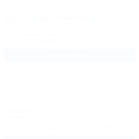
Ozon Landhaus (Озон Лендхауз)
Отель
Кабардино-Балкария, Эльбрус, Тегенекли, ул. Балкарская, 1а
9км до горнолыжной трассы
Питание
Wi-Fi
Бассейн
Автостоянка
Подробнее
Синдика
Санаторий & Спа
Кабардино-Балкария, Нальчик, ул. Пирогова, 1
Питание
Wi-Fi
Кондиционер
Бассейн
Автостоянка