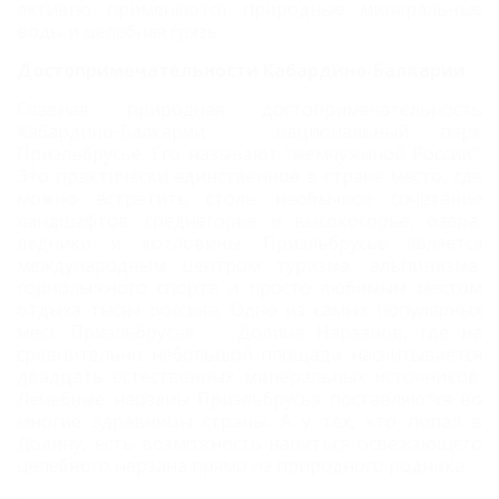
активно применяются природные минеральные
воды и целебная грязь.
Достопримечательности Кабардино-Балкарии
Главная природная достопримечательность
Кабардино-Балкарии - национальный парк
Приэльбрусье. Его называют "жемчужиной России".
Это практически единственное в стране место, где
можно встретить столь необычное сочетание
ландшафтов: среднегорье и высокогорье, озера,
ледники и котловины. Приэльбрусье является
международным центром туризма, альпинизма,
горнолыжного спорта и просто любимым местом
отдыха тысяч россиян. Одно из самых популярных
мест Приэльбрусья - Долина Нарзанов, где на
сравнительно небольшой площади насчитывается
двадцать естественных минеральных источников.
Лечебные нарзаны Приэльбрусья поставляются во
многие здравницы страны. А у тех, кто попал в
Долину, есть возможность напиться освежающего
целебного нарзана прямо из природного родника.