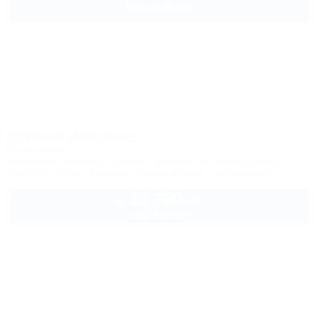
Подробнее
Долина Нарзанов
Санаторий
Кабардино-Балкария, Нальчик, Долинск, ул. Марко Вовчок, 4
Питание
Wi-Fi
Бассейн
Кондиционер
Автостоянка
12 780
руб.
от
2 взр. в августе