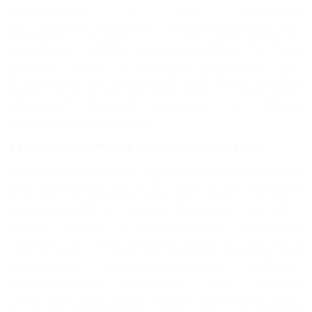
оздоровления, а также множество
достопримечательностей и многовековая культура.
Ежегодно отдыхать в Кабардино-Балкарию
приезжают тысячи путешественников из всех
уголков России и ближнего зарубежья. Этот
благодатный гостеприимный край хорош в любое
время года. Даже краткий визит в Кабардино-
Балкарию позволит отдохнуть не только
физически, но и морально.
География и климат Кабардино-Балкарии
Кабардино-Балкарская Республика расположена на
юге европейской части РФ является или Северном
Кавказе. Территория КБР достаточно обширна,
протяженность ее границы составляет 696 км. С
севера, запада и северо-востока республика
граничит со Ставропольским краем, а с востока и
юго-востока - с Северной Осетией. Многообразие
ландшафтов Кабардино-Балкарии включает
величественные Кавказские горы, зеленые
предгорья, живописные долины, глубокие урочища,
а также красивейшие реки, озера и горячие