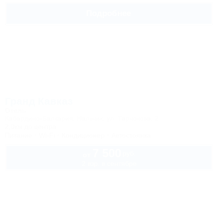
Подробнее
Гранд Кавказ
Отель
Кабардино-Балкария, Нальчик, ул. Тарчокова, 2
2,0км до центра
Питание
Wi-Fi
Кондиционер
Автостоянка
7 500
руб.
от
2 взр. в сентябре