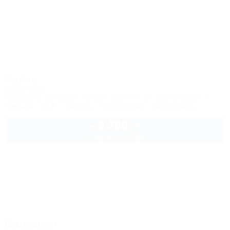
Чайка
Санаторий
Кабардино-Балкария, Нальчик, Долинск, ул. Марко Вовчок, 4
Питание
Wi-Fi
Бассейн
Кондиционер
Автостоянка
9 200
руб.
от
2 взр. в сентябре
Балкария