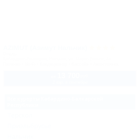
AZIMUT (Азимут Нальчик)
Отель
Кабардино-Балкария, Нальчик, ул. Марко Вовчок, 4а
Питание
Wi-Fi
Кондиционер
Бассейн
Автостоянка
13 700
руб.
от
2 взр. в сентябре
Все курорты Кабардино-Балкарской
Республики
Терскол
Приэльбрусье
Нальчик