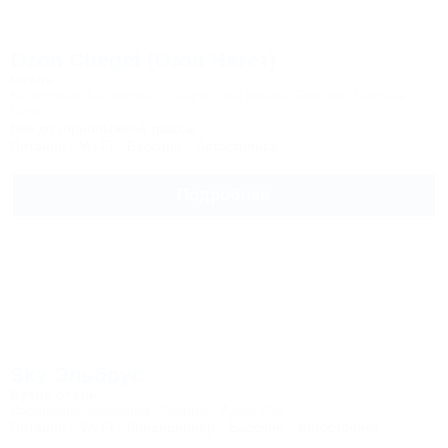
Ozon Cheget (Озон Чегет)
Отель
Кабардино-Балкария, Эльбрусский район, Терскол, Поляна
Чегет
6км до горнолыжной трассы
Питание
Wi-Fi
Бассейн
Автостоянка
Подробнее
Sky Эльбрус
Бутик-отель
Кабардино-Балкария, Эльбрус, Адыл-Суу
Питание
Wi-Fi
Кондиционер
Бассейн
Автостоянка