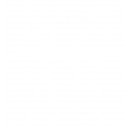
источники. На территории республики находится
национальный парк Приэльбрусье и главная
достопримечательность региона - "двухглавая"
гора Эльбрус, вздымающаяся на 5500 метров над
уровнем моря. Это самая высокая точка России,
вершины которой покрывают вечные снега.
Административным центром республики является
город Нальчик - известный бальнеологический
курорт.
Климатические условия также отличаются
разноплановостью, продиктованной высотной
зональностью. В основном характер климата
зависит от высоты местности над уровнем моря.
Высоко в горах очень холодно - лежат вечные снега
и постоянно дуют ледяные ветра. Предгорья
характеризуются умеренно-континентальным
климатом. В низинах в летнее время случаются по-
настоящему знойные деньки. Осадки в Кабардино-
Балкарии выпадают неравномерно, случаются
обильные дожди, чреватые сходом селевых
потоков. В горах за день небо несколько раз в день