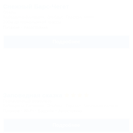
Снежный Барс-Чегет
Отель
Кабардино-Балкария, Эльбрус, Терскол, Чегет
200м до горнолыжной трассы
Питание
Автостоянка
Подробнее
Заповедная сказка
Гостиничный комплекс
Кабардино-Балкария, Эльбрус, Терскол, Чегетская поляна
Питание
Wi-Fi
Бассейн
Автостоянка
Подробнее