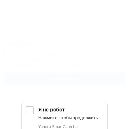
Эльбрусия
Отель
Кабардино-Балкария, Эльбрус, Терскол
200м до горнолыжной трассы
Wi-Fi
Кондиционер
Бассейн
Автостоянка
Подробнее