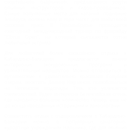
спортивного снаряжения, предлагаются услуги
опытных инструкторов и гидов-проводников.
Самые популярные места для катания: подножие
Эльбруса, поляна Азау и гора Чегет для любителей
сложных трасс. В
Приэльбрусье проводится
ежегодный международный турнир по фрирайду
"Elbrus Open", на который съезжаются сотни
любителей эктрима.
Для любителей более спокойного отдыха в
Кабардино-Балкарии предлагается много
интересных экскурсионных программ и
увлекательных маршрутов. Можно отправиться в
путешествие к удивительно красивым Голубым
озерам, посетить Долину Нарзанов, полюбоваться
на Чегемские водопады. Тем, кто увлекается
спелеологией, будет интересна Безенгийская стена,
где находится большое количество пещер, еще не
до конца изведанных историками и археологами.
Совместить отдых с оздоровлением в Кабардино-
Балкарии можно в популярных санаторно-
курортных учреждениях Нальчика, где для лечения