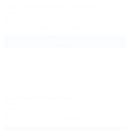
Ozon 7 Vershin (Озон 7 вершин)
Отель
Кабардино-Балкария, Эльбрус, Терскол, Иткол
1м до горнолыжной трассы
Питание
Wi-Fi
Бассейн
Автостоянка
Подробнее
Ozon Grand (Озон Гранд)
Отель
Кабардино-Балкария, Эльбрус, Тегенекли, ул. Балкарская, 1а
9км до горнолыжной трассы
Питание
Wi-Fi
Бассейн
Автостоянка