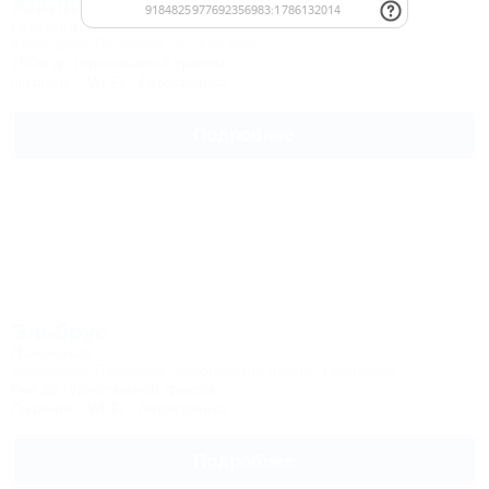
Альпина
Гостиница
Кабардино-Балкария, поляна Азау
150м до горнолыжной трассы
Питание
Wi-Fi
Автостоянка
Подробнее
Эльбрус
Пансионат
Кабардино-Балкария, Эльбрусский район, Тегенекли
8км до горнолыжной трассы
Питание
Wi-Fi
Автостоянка
Подробнее