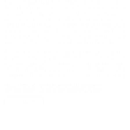
Популярными туристическими объектами являются
озеро Тамбукан, знаменитое природными иловыми
грязями, и горячие источники села Аушигер.
Последние особенно привлекательны в осенне-
зимний период. Горячая вода отличается высоким
содержанием минеральных солей, которые
оказывают благоприятное воздействие при
заболеваниях опорно-двигательного аппарата.
Разумеется, главной достопримечательностью
региона является гора Эльбрус – самая высокая
горная вершина России и Европы, древний вулкан-
гигант с раздвоенной макушкой укрытой вечными
снегами. Величественное, с первого взгляда
вселяющее восторг, создание природы. Отлично
Продолжая работу с сайтом, вы подтверждаете
развитая инфраструктура делает Эльбрус
использование сайтом cookies вашего браузера.
популярнейшим рекреационно-спортивно-
туристическим объектом. На нижних уровнях
СОГЛАСЕН
обустроены трассы для катания, а к вершине ведут
несколько маршрутов. Стоит отметить, что,
несмотря на то, что восхождение на Эльбрус
считается относительно простым, гора не любит
самонадеянных туристов, поэтому отправляться