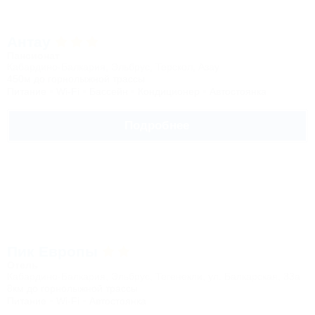
Антау
Пансионат
Кабардино-Балкария, Эльбрус, Терскол, Азау
450м до горнолыжной трассы
Питание
Wi-Fi
Бассейн
Кондиционер
Автостоянка
Подробнее
Пик Европы
Отель
Кабардино-Балкария, Эльбрус, Тегенекли, ул. Балкарская, 33а
8км до горнолыжной трассы
Питание
Wi-Fi
Автостоянка