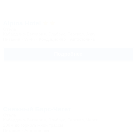
Alpina Hotel
Отель
Кабардино-Балкария, Эльбрус, Терскол, Азау
Питание
Wi-Fi
Кондиционер
Автостоянка
Подробнее
Снежный Барс-Чегет
Отель
Кабардино-Балкария, Эльбрус, Терскол, Чегет
200м до горнолыжной трассы
Питание
Автостоянка