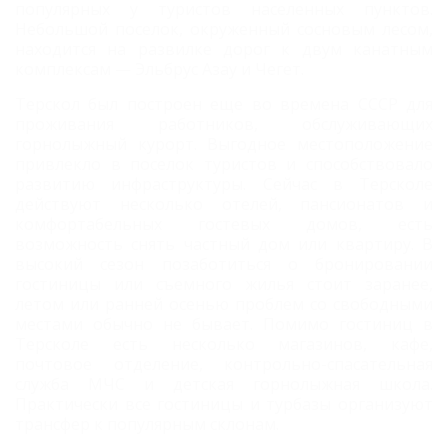
популярных у туристов населенных пунктов.
Небольшой поселок, окруженный сосновым лесом,
находится на развилке дорог к двум канатным
комплексам — Эльбрус Азау и Чегет.
Терскол был построен еще во времена СССР для
проживания работников, обслуживающих
горнолыжный курорт. Выгодное местоположение
привлекло в поселок туристов и способствовало
развитию инфраструктуры. Сейчас в Терсколе
действуют несколько отелей, пансионатов и
комфортабельных гостевых домов, есть
возможность снять частный дом или квартиру. В
высокий сезон позаботиться о бронировании
гостиницы или съемного жилья стоит заранее,
летом или ранней осенью проблем со свободными
местами обычно не бывает. Помимо гостиниц в
Терсколе есть несколько магазинов, кафе,
почтовое отделение, контрольно-спасательная
служба МЧС и детская горнолыжная школа.
Практически все гостиницы и турбазы организуют
трансфер к популярным склонам.