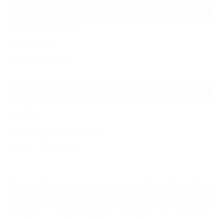
Терскол
Приэльбрусье
Нальчик
Азау поляна
Терскол
Карта
Погода в Терсколе
Фото Терскола
Поселок Терскол находится в Эльбрусском районе
Кабардино-Балкарской Республики на высоте 2125
метров над уровнем моря. Это самое высокогорное
селение в Приэльбрусье и один из наиболее