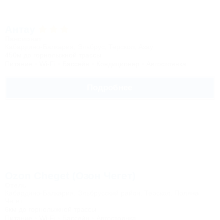
Антау
Пансионат
Кабардино-Балкария, Эльбрус, Терскол, Азау
450м до горнолыжной трассы
Питание
Wi-Fi
Бассейн
Кондиционер
Автостоянка
Подробнее
Ozon Cheget (Озон Чегет)
Отель
Кабардино-Балкария, Эльбрусский район, Терскол, Поляна
Чегет
6км до горнолыжной трассы
Питание
Wi-Fi
Бассейн
Автостоянка