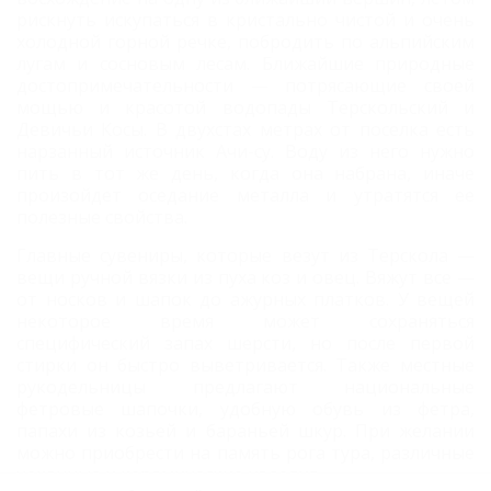
рискнуть искупаться в кристально чистой и очень
холодной горной речке, побродить по альпийским
лугам и сосновым лесам. Ближайшие природные
достопримечательности — потрясающие своей
мощью и красотой водопады Терскольский и
Девичьи Косы. В двухстах метрах от поселка есть
нарзанный источник Ачи-су. Воду из него нужно
пить в тот же день, когда она набрана, иначе
произойдет оседание металла и утратятся ее
полезные свойства.
Главные сувениры, которые везут из Терскола —
вещи ручной вязки из пуха коз и овец. Вяжут все —
от носков и шапок до ажурных платков. У вещей
некоторое время может сохраняться
специфический запах шерсти, но после первой
стирки он быстро выветривается. Также местные
рукодельницы предлагают национальные
фетровые шапочки, удобную обувь из фетра,
папахи из козьей и бараньей шкур. При желании
можно приобрести на память рога тура, различные
чеканные и керамические изделия.