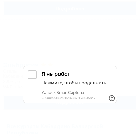
Подробнее
Эльбрусия
Отель
Кабардино-Балкария, Эльбрус, Терскол
200м до горнолыжной трассы
Wi-Fi
Кондиционер
Бассейн
Автостоянка
Подробнее
Все курорты Кабардино-Балкарской
Республики