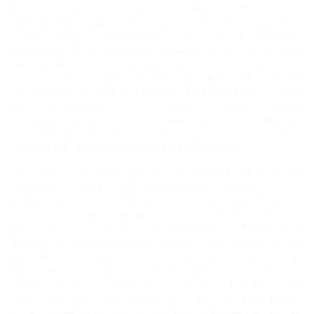
В Терсколе достаточно мягкий климат, зимой
температура редко опускается ниже -15 градусов, а
летом воздух прогревается до +35. В Терсколе
наблюдается преимущественно ясная солнечная
погода и можно хорошо загорать круглый год.
Высокий сезон для занятий горнолыжным спортом
начитается в конце декабря и длится до начала
марта. В зависимости от количества снега, который
каждый год выпадает по разному, можно кататься
и с ноября по апрель. Некоторые участки трасс
держат снежный покров до начала июня.
Историко-культурными достопримечательностями
Терскол не богат, зато природной красоты — хоть
отбавляй! Величественные, великолепные в любое
время года горы, ущелье, ледник и стекающая с
него река стоят того, чтобы приехать в Терскол не
только в горнолыжный сезон и не только ради
катания. Отдых в Терсколе обеспечит
положительными впечатлениями на год вперед.
Здесь можно совершать пешие прогулки по
окрестностям, отправиться на однодневное
восхождение на одну из ближайший вершин, летом