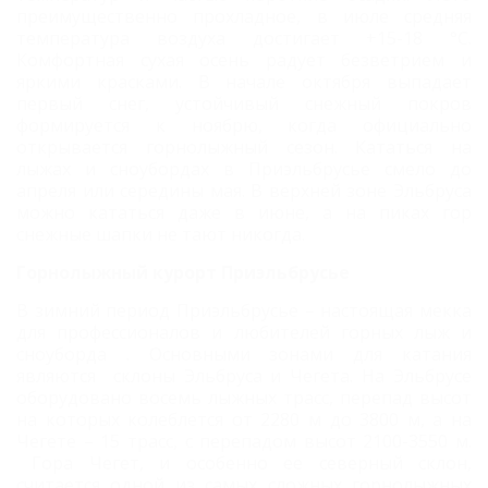
преимущественно прохладное, в июле средняя
температура воздуха достигает +15-18 °C.
Комфортная сухая осень радует безветрием и
яркими красками. В начале октября выпадает
первый снег, устойчивый снежный покров
формируется к ноябрю, когда официально
открывается горнолыжный сезон. Кататься на
лыжах и сноубордах в Приэльбрусье смело до
апреля или середины мая. В верхней зоне Эльбруса
можно кататься даже в июне, а на пиках гор
снежные шапки не тают никогда.
Горнолыжный курорт Приэльбрусье
В зимний период Приэльбрусье – настоящая мекка
для профессионалов и любителей горных лыж и
сноуборда . Основными зонами для катания
являются склоны Эльбруса и Чегета. На Эльбрусе
оборудовано восемь лыжных трасс, перепад высот
на которых колеблется от 2280 м до 3800 м, а на
Чегете – 15 трасс, с перепадом высот 2100-3550 м.
Гора Чегет, и особенно ее северный склон,
считается одной из самых сложных горнолыжных