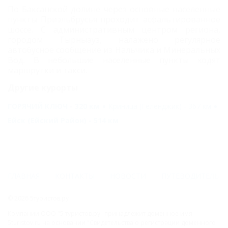
По Баксанской долине через основные населенные
пункты Приэльбрусья проходит асфальтированное
шоссе. С административным центром региона,
городом Тырныауз, налажено регулярное
автобусное сообщение из Нальчика и Минеральных
Вод. В небольшие населенные пункты ходят
маршрутки и такси.
Другие курорты
ГОРЯЧИЙ КЛЮЧ - 320 км
Криница (Геленджик) - 367 км
Ейск (Ейский Район) - 514 км
ГЛАВНАЯ
КОНТАКТЫ
НОВОСТИ
ПУТЕВОДИТЕЛЬ
© 2026 5туристов.ру
Компании ООО "5 туристов.ру" принадлежит доменное имя
5turistov.ru на основании "Свидетельства о регистрации доменного