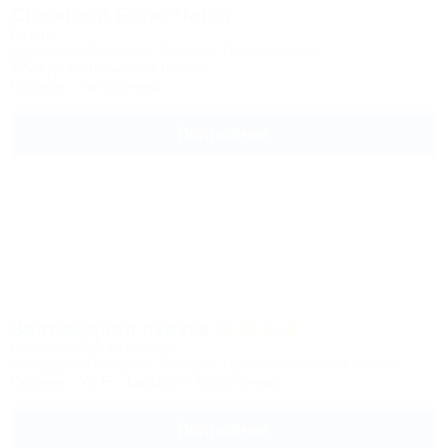
Снежный Барс-Чегет
Отель
Кабардино-Балкария, Эльбрус, Терскол, Чегет
200м до горнолыжной трассы
Питание
Автостоянка
Подробнее
Заповедная сказка
Гостиничный комплекс
Кабардино-Балкария, Эльбрус, Терскол, Чегетская поляна
Питание
Wi-Fi
Бассейн
Автостоянка
Подробнее