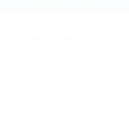
Фильтры и сортировка
Главная
ТУРЦИЯ
КРЫМ
АБХАЗИЯ
ГРУЗИЯ
КРАСНОДАРС
Регистрация
Отдых в Приэльбрусье
Вход
2026
Дата заезда
Дата выезда
Список
На карте