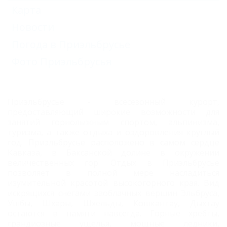
Карта
Новости
Погода в Приэльбрусье
Фото Приэльбрусья
Приэльбрусье - всесезонный курорт,
предоставляющий широкие возможности для
занятий горнолыжным спортом, альпинизма,
туризма, а также отдыха и оздоровления круглый
год. Приэльбрусье расположено в самом сердце
Кавказа, в Баксанской долине в окружении
величественных гор. Отдых в Приэльбрусье
позволяет в полной мере насладиться
изумительной красотой высокогорного края. Вид
искрящихся снегами заоблачных вершин Эльбруса,
Ушбы, Шхары, Шхельды, Кошкантау, Дыхтау
остаются в памяти навсегда. Горные хребты,
грандиозные ущелья, мощные ледники,