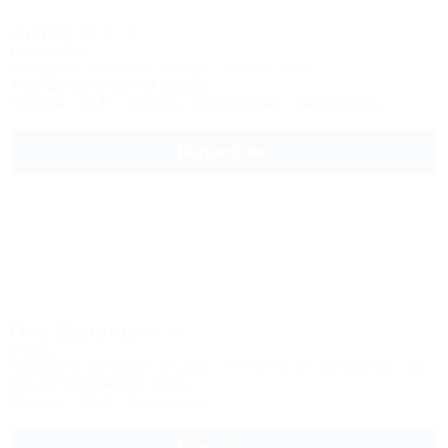
Антау
Пансионат
Кабардино-Балкария, Эльбрус, Терскол, Азау
450м до горнолыжной трассы
Питание
Wi-Fi
Бассейн
Кондиционер
Автостоянка
Подробнее
Пик Европы
Отель
Кабардино-Балкария, Эльбрус, Тегенекли, ул. Балкарская, 33а
8км до горнолыжной трассы
Питание
Wi-Fi
Автостоянка