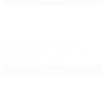
Подробнее
Ozon Landhaus (Озон Лендхауз)
Отель
Кабардино-Балкария, Эльбрус, Тегенекли, ул. Балкарская, 1а
9км до горнолыжной трассы
Питание
Wi-Fi
Бассейн
Автостоянка
Подробнее