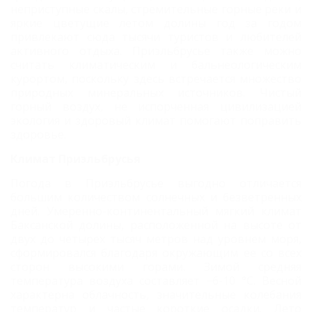
неприступные скалы, стремительные горные реки и
яркие цветущие летом долины год за годом
привлекают сюда тысячи туристов и любителей
активного отдыха. Приэльбрусье также можно
считать климатическим и бальнеологическим
курортом, поскольку здесь встречается множество
природных минеральных источников. Чистый
горный воздух, не испорченная цивилизацией
экология и здоровый климат помогают поправить
здоровье.
Климат Приэльбрусья
Погода в Приэльбрусье выгодно отличается
большим количеством солнечных и безветренных
дней. Умеренно-континентальный мягкий климат
Баксанской долины, расположенной на высоте от
двух до четырех тысяч метров над уровнем моря,
сформировался благодаря окружающим ее со всех
сторон высокими горами. Зимой средняя
температура воздуха составляет −6-10 °C. Весной
характерна облачность, значительные колебания
температур и частые короткие осадки. Лето