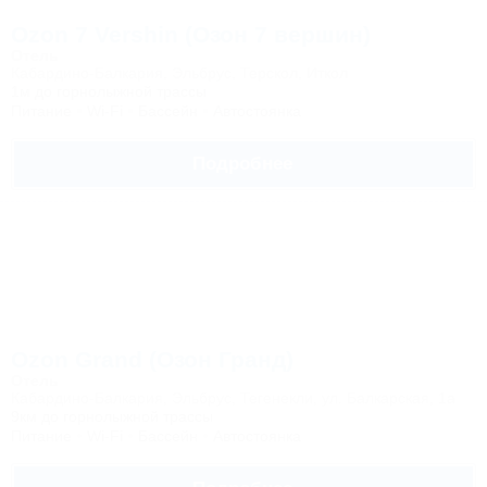
Ozon 7 Vershin (Озон 7 вершин)
Отель
Кабардино-Балкария, Эльбрус, Терскол, Иткол
1м до горнолыжной трассы
Питание
Wi-Fi
Бассейн
Автостоянка
Подробнее
Ozon Grand (Озон Гранд)
Отель
Кабардино-Балкария, Эльбрус, Тегенекли, ул. Балкарская, 1а
9км до горнолыжной трассы
Питание
Wi-Fi
Бассейн
Автостоянка