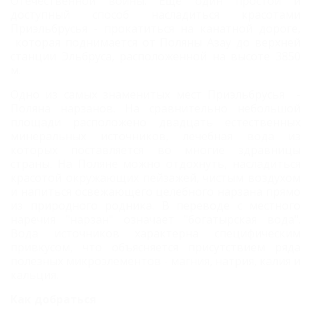
Отечественной войны. Еще один простой и
доступный способ насладиться красотами
Приэльбрусья - прокатиться на канатной дороге,
которая поднимается от Поляны Азау до верхней
станции Эльбруса, расположенной на высоте 3850
м.
Одно из самых знаменитых мест Приэльбрусья -
Поляна нарзанов. На сравнительно небольшой
площади расположено двадцать естественных
минеральных источников, лечебная вода из
которых поставляется во многие здравницы
страны. На Поляне можно отдохнуть, насладиться
красотой окружающих пейзажей, чистым воздухом
и напиться освежающего целебного нарзана прямо
из природного родника. В переводе с местного
наречия "нарзан" означает "богатырская вода".
Вода источников характерна специфическим
привкусом, что объясняется присутствием ряда
полезных микроэлементов - магния, натрия, калия и
кальция.
Как добраться