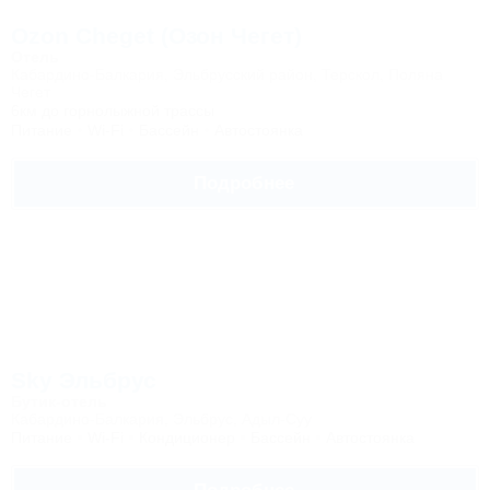
Ozon Cheget (Озон Чегет)
Отель
Кабардино-Балкария, Эльбрусский район, Терскол, Поляна
Чегет
6км до горнолыжной трассы
Питание
Wi-Fi
Бассейн
Автостоянка
Подробнее
Sky Эльбрус
Бутик-отель
Кабардино-Балкария, Эльбрус, Адыл-Суу
Питание
Wi-Fi
Кондиционер
Бассейн
Автостоянка