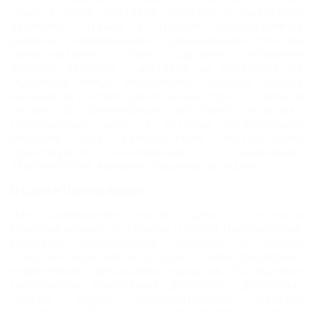
трасс в мире. Доставка туристов и любителей
активного отдыха к трассам осуществляется
девятью современными подъемниками. Если вы
предпочитаете острые ощущения возможен
вариант хели-ски - доставка на вертолете на
седловину между вершинами Эльбруса, откуда
начинается головокружительный спуск по снежной
целине. В Приэльбрусье действуют несколько
горнолыжных школ, в которых организовано
обучение под руководством инструкторов.
Практикуются восхождения к вершинам,
альпинистские вылазки, подъемы на ледник.
Отдых в Приэльбрусье
Для размещения гостей курорта открыты
многочисленные гостиницы и отели Приэльбрусья.
Качество обслуживания, комфорт и сервис
большинства из них не уступает отелям популярных
европейских горнолыжных курортов. При крупных
гостиничных комплексах действуют дискотеки,
ночные клубы, развлекательные центры,
бильярдные, боулинг и многое другое. Интересно