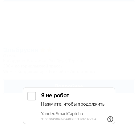
Эльбрусия
Отель
Кабардино-Балкария, Эльбрус, Терскол
200м до горнолыжной трассы
Wi-Fi
Кондиционер
Бассейн
Автостоянка
Подробнее