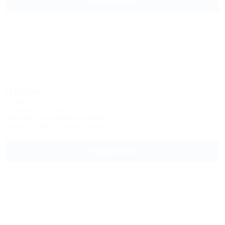
Подробнее
Лагуна
Отель
Кабардино-Балкария, Эльбрус, Терскол, Чегет
400м до горнолыжной трассы
Питание
Wi-Fi
Автостоянка
Подробнее