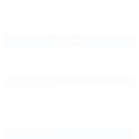
Альпина
Гостиница
Кабардино-Балкария, поляна Азау
150м до горнолыжной трассы
Питание
Wi-Fi
Автостоянка
Подробнее
Все курорты Кабардино-Балкарской
Республики
Приэльбрусье
Терскол
Нальчик
Азау поляна
Приэльбрусье