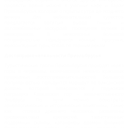
провести время можно в уютных кафе и барах
Приэльбрусья, которые открыты с утра до позднего
вечера. Для любознательных туристов
предлагается богатый выбор пеших и
автомобильных экскурсий, посещение музеев и
мемориалов. В межсезонье большой
популярностью пользуются конные прогулки,
велосипедные туры, сплав по горным рекам.
Достопримечательности Приэльбрусья
Туристические тропы Приэльбрусья проходят через
горы и перевалы, включающие немало красивых
природных достопримечательностей. Большой
популярностью пользуется маршрут по Баксанской
долине, который завершается у подножия
патриарха Кавказских гор – величественного
Эльбруса. По пути можно осмотреть
археологические и исторические памятники, такие
как стоянка древнего человека, развалины
средневековых крепостей, таинственные
подземные склепы, катакомбы времен Великой