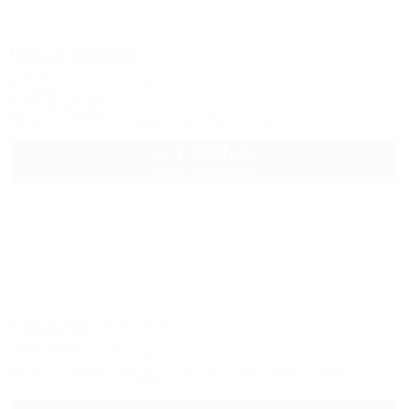
Гранд Кавказ
Отель
Кабардино-Балкария, Нальчик, ул. Тарчокова, 2
2,0км до центра
Питание
Wi-Fi
Кондиционер
Автостоянка
7 500
руб.
от
2 взр. в сентябре
Синдика
Санаторий & Спа
Кабардино-Балкария, Нальчик, ул. Пирогова, 1
Питание
Wi-Fi
Кондиционер
Бассейн
Автостоянка