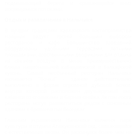
подмывающей берега и срывающийся вниз
искрящимися потоками.
Отдых и развлечения в Нальчике
В лучших традициях кавказского гостеприимства
Нальчик радует гостей большим выбором
ресторанов и кафе. Большинство заведений
оборудованы удобными террасами, летними
площадками, собственными двориками для отдыха
на свежем воздухе. В меню преимущественно
блюда национальной кабардинской и балкарской
кухонь. Самый необычный ресторан Нальчика
называется "Бочка" - здание действительно
выполнено в форме огромной дубовой бочки,
внутри которой расположен двухъярусный зал,
кабинки со столиками и барная стойка. Летом гости
ресторана могут разместиться рядом с основным
зданием в бревенчатых беседках.
Главным украшением Нальчика является парк
культуры и отдыха Атажукинский сад, сливающийся
с естественным лесом. Он раскинулся более чем на