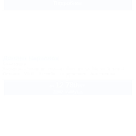
Подробнее
Долина Нарзанов
Санаторий
Кабардино-Балкария, Нальчик, Долинск, ул. Марко Вовчок, 4
Питание
Wi-Fi
Бассейн
Кондиционер
Автостоянка
12 780
руб.
от
2 взр. в августе