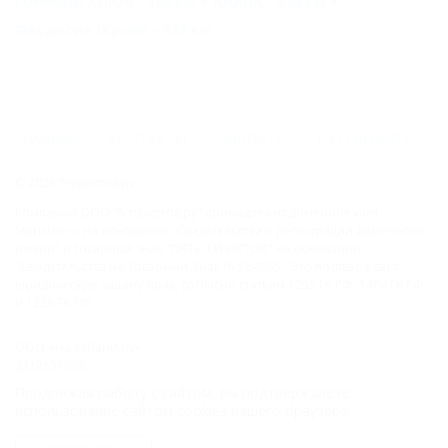
ГОРЯЧИЙ КЛЮЧ - 380 км
АНАПА - 526 км
Феодосия (Крым) - 678 км
ГЛАВНАЯ
КОНТАКТЫ
НОВОСТИ
ПУТЕВОДИТЕЛЬ
© 2026 5туристов.ру
Компании ООО "5 туристов.ру" принадлежит доменное имя
5turistov.ru на основании "Свидетельства о регистрации доменного
имени" и товарный знак "ПЯТЬ ТУРИСТОВ" на основании
"Свидетельства на Товарный Знак № 564866". Это подтверждает
юридическую защиту прав, согласно статьям 1252 ГК РФ, 1484 ГК РФ
и 1229 ГК РФ.
ООО «На Кубани.ру»
2312157635
1082312013827
Продолжая работу с сайтом, вы подтверждаете
Все права защищены.
использование сайтом cookies вашего браузера.
Присоединяйтесь к нам!