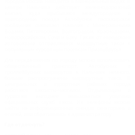
городов России, находится в Минеральных Водах. В
центре Нальчика действует железнодорожный
вокзал, куда прибывают междугородние и
пригородные поезда. Автобусное пассажирское
сообщение связывает Нальчик с Минеральными
Водами, Пятигорском, Волгоградом, Краснодаром,
Новороссийском, Сочи и Баку. Также от городского
автовокзала отправляются маршрутные такси к
популярным курортным поселкам Приэльбрусья.
Для передвижения по городу можно использовать
общественный транспорт. Автобусных и
троллейбусных маршрутов в Нальчике немного,
больше распространены маршрутные такси. В
центральных и курортных районах города
работают таксисты-частники. Отдыхающим и
туристам выгоднее пользоваться услугами
официальных служб такси. Их телефоны можно
найти на информационных стендах санаториев и
отелей, или обратившись к администратору.
Где отдохнуть?