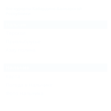
Все курорты Кабардино-Балкарской
Республики
Нальчик
Терскол
Приэльбрусье
Азау поляна
Нальчик
Карта
Погода в Нальчике
Фото Нальчика