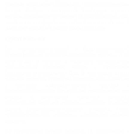
дневная жара может достигать +35°, но по вечерам
воздух быстро охлаждается благодаря горным
ветрам. Знойное лето сменяется продолжительной,
сухой и по комфортному теплой осенью. За год в
Нальчике выпадает около 600 мм осадков.
Курорт Нальчик
Как горноклиматический и бальнеологический
курорт Нальчик известен с советских времен. В ХХ
веке отдых и лечение в Нальчике пользовалось
повышенным спросом, наряду с курортами
Кавказских Минеральных Вод. В настоящее время
Нальчик является курортом федерального значения
и центром оздоровительного туризма в
Кабардино-Балкарии. Основными показаниями для
отдыха в санаториях Нальчика являются
заболевания нервной системы, органов дыхания,
зрения, опорно-двигательного аппарата, кожи,
пищеварительной системы, нарушения обмена
веществ.
На территории города освоено 18 источников и