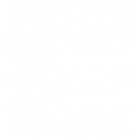
250 гектарах земли, включает несколько площадок
с детскими аттракционами, павильонами игровых
автоматов, тирами, кафе. Есть в парке удобные
прогулочные аллеи, площадки для активного
отдыха и занятий спортом. В Атажукинском саду
действует подвесная канатная дорога, по которой
можно подняться на вершину горы Малая
Кизиловка. Через всю территорию парка
протекает река, есть несколько природных и
искусственных озер.
В Нальчике действуют два крупных торгово-
развлекательных центра со множеством
магазинов, кинотеатрами, детскими игровыми
городками, боулинг-клубами и ледовым катком.
Транспорт Нальчика
Международный аэропорт "Нальчик" связывает
город регулярными пассажирскими рейсами с
Москвой и Стамбулом. Еще один ближайший к
городу аэропорт, принимающий рейсы из Москвы,
Санкт-Петербурга, Екатеринбурга и других крупных