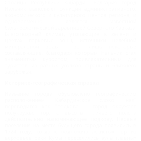
Столица Республики Кабардино-Балкария город
Нальчик выполняет функции административного,
экономического и культурного центра региона, и
одновременно является известной
бальнеологической здравницей Северного Кавказа.
Благотворный климат, утопающие в зелени и
цветах парковые зоны, источники целебной
минеральной воды - вот лишь некоторые
составляющие, благодаря которым Нальчик стал
знаменитым курортом, привлекательным для
туристов из разных уголков страны и ближнего
зарубежья.
Историко-географическая справка
Название города обусловлено географическим
расположением. Кабардинское слово "нал"
переводится как "подкова" - город окружает
полукружье гор, с высоты птичьего полета
действительно напоминающее подкову. Первые
поселения на месте будущего города появились в
1724 году, когда к подножию лесистых гор из
верховьев реки Кумы переселились аулы главных