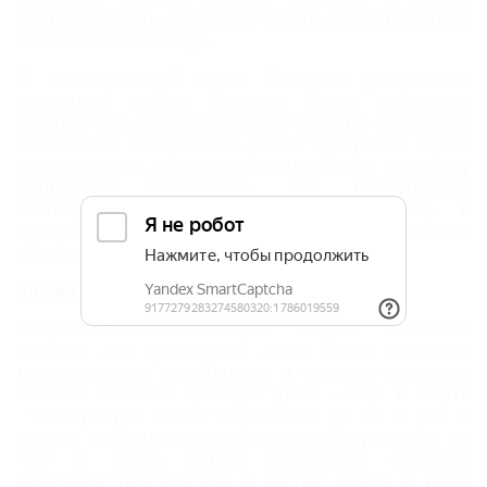
Нальчика. Здесь действуют парки аттракционов и
многочисленные кафе.
В юго-восточной части Нальчика расположен
курортный район Долинск. Здесь действуют
главные бальнеологические лечебницы, санатории,
пансионаты и СПА-отели, разбит курортный парк с
терренкурами, оборудованы питьевые галереи у
природных источников. Для поддержания
благоприятной экологической обстановки, в
курортную зону ограничен въезд частного
транспорта.
Климат Нальчика
Умеренно-континентальный климат Нальчика
типичен для предгорной зоны. Здесь довольно
мягкая зима со снегопадами и частыми туманами.
Весна в Нальчик приходит рано - еще в марте
температура может опускаться до 0°, а уже в
апреле в отдельные дни воздух прогревается до
+30° и выше. Летом характерны суточные
колебания температуры и частые дожди. В июле