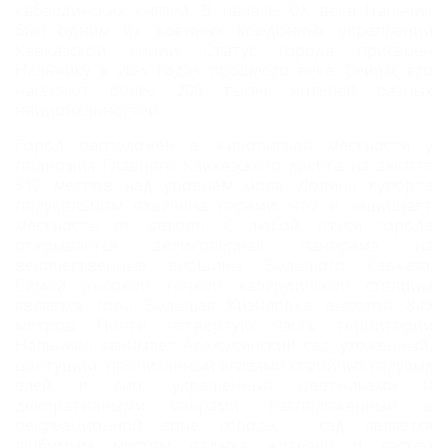
кабардинских князей. В начале XIX века Нальчик
был одним из военных кордонных укреплений
Кавказской линии. Статус города присвоен
Нальчику в 20-х годах прошлого века. Сейчас его
населяют более 200 тысяч жителей разных
национальностей.
Город расположен в живописной местности у
подножия Главного Кавказского хребта на высоте
512 метров над уровнем моря. Долина курорта
полукольцом охвачена горами, что и защищает
местность от ветров. С любой точки города
открывается великолепная панорама на
величественные вершины Большого Кавказа.
Самой высокой точкой кабардинской столицы
является гора Большая Кизиловка высотой 849
метров. Почти четвертую часть территории
Нальчика занимает Атажукинский сад: ухоженный,
цветущий, пронизанный аллеями стройных голубых
елей и лип, украшенный цветниками и
декоративными озерами. Расположенный в
рекреационной зоне города, сад является
любимым местом отдыха жителей и гостей