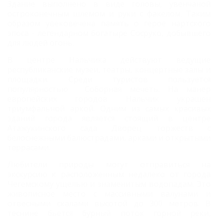
Здание выполнено в виде головы, увенчаной
остроконечным шлемом и руки с факелом. Таким
образом увековечена память о герое нартского
эпоса - легендарном богатыре Сосруко, добывшего
для людей огонь.
В центре Нальчика действуют ведущие
республиканские музеи, театры, концертные залы и
площадки. Среди туристов пользуется
популярностью Соборная мечеть. На манер
европейских городов Нальчик украшен
триумфальной аркой. Одним из самых красивых
зданий города является стоящий в центре
Атажукинского сада Дворец торжеств с
белоснежными балюстрадами, арками и открытыми
террасами.
Любители природы могут отправиться на
экскурсию к расположенным недалеко от города
Чегемскому ущелью и знаменитым водопадам. Это
живописное место с массивными валунами и
отвесными скалами высотой до 300 метров. В
теснине бьется бурный поток горной реки,