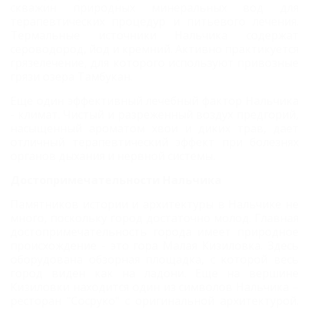
скважин природных минеральных вод для
терапевтических процедур и питьевого лечения.
Термальные источники Нальчика содержат
сероводород, йод и кремний. Активно практикуется
грязелечение, для которого используют привозные
грязи озера Тамбукан.
Еще один эффективный лечебный фактор Нальчика
- климат. Чистый и разреженный воздух предгорий,
насыщенный ароматом хвои и диких трав, дает
отличный терапевтический эффект при болезнях
органов дыхания и нервной системы.
Достопримечательности Нальчика
Памятников истории и архитектуры в Нальчике не
много, поскольку город достаточно молод. Главная
достопримечательность города имеет природное
происхождение - это гора Малая Кизиловка. Здесь
оборудована обзорная площадка, с которой весь
город виден как на ладони. Еще на вершине
Кизиловки находится один из символов Нальчика –
ресторан "Сосруко" с оригинальной архитектурой.