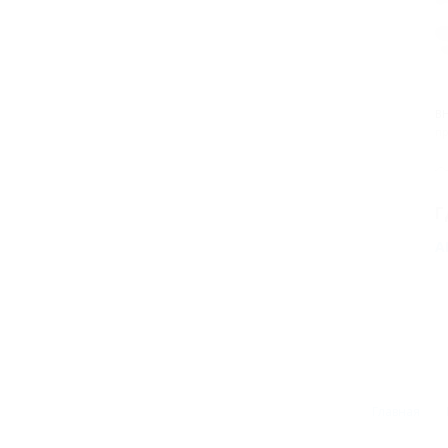
Н
Т
В
пр
Г
А
Главная