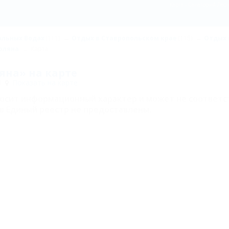
Карта - Санаторий Лесн
альных Водах
(111)
Отдых в Ставропольском крае
(115)
Отдых 
оляна
Карта
яна» на карте
1
Показать на карте
носит информационный характер и может не соответс
в Единый реестр не предоставлены.