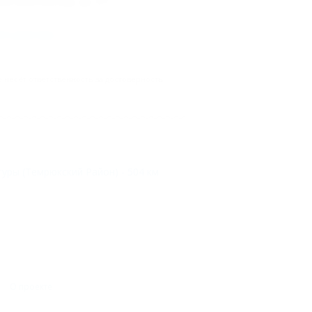
го реестра
.
несёт ответственность за достоверность
гуры (Темрюкский Район) - 504 км
О проекте