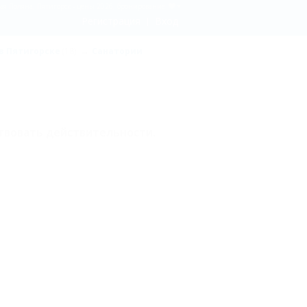
ая Поляна, Пятигорск - цены 2026, бронирование
Регистрация
Вход
в Пятигорске
(18)
Санатории
твовать действительности.