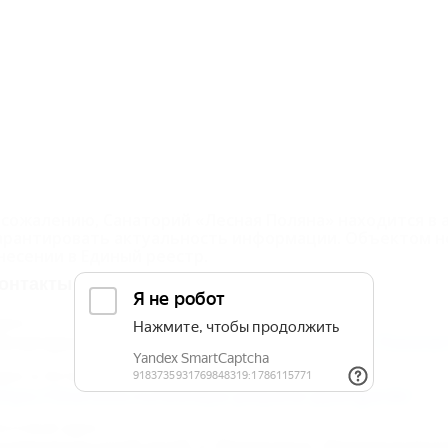
 сожалению, Санаторий «Лесная Поляна» находится в 
арантировать актуальность информации. Объектом н
несении в Единый реестр.
онтакты
дрес:
ятигорск, Лермонтовский разъезд, 21
Показат
дрес в Интернете:
ttps://5turistov.ru/lesnaya-polyana-pyatigorsk/
очтовый адрес:
тавропольский край, г. Пятигорск, Лермонтовски