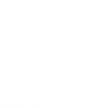
архиве, и мы не можем
е предоставлены данные о
ь на карте
й разъезд, д. 21