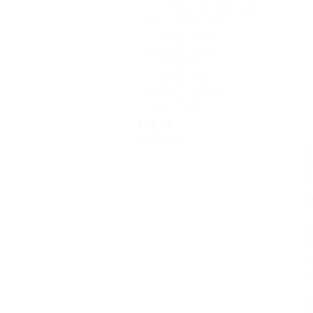
Полулюкс двухместный
двухкомнатный
Стандартный
двухместный (1
категория)
Стандартный
двухместный (2
категория)
Карта
Отзывы
К
г
в
К
А
П
А
h
П
С