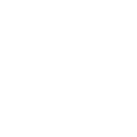
ГЛАВНАЯ
КОНТАКТЫ
НОВОСТИ
ПУТЕВОДИТЕЛЬ
© 2026 5туристов.ру
Компании ООО "5 туристов.ру" принадлежит доменное имя
5turistov.ru на основании "Свидетельства о регистрации доменного
имени" и товарный знак "ПЯТЬ ТУРИСТОВ" на основании
"Свидетельства на Товарный Знак № 564866". Это подтверждает
юридическую защиту прав, согласно статьям 1252 ГК РФ, 1484 ГК РФ
и 1229 ГК РФ.
ООО «На Кубани.ру»
2312157635
1082312013827
Продолжая работу с сайтом, вы подтверждаете
Все права защищены.
использование сайтом cookies вашего браузера.
Присоединяйтесь к нам!
СОГЛАСЕН