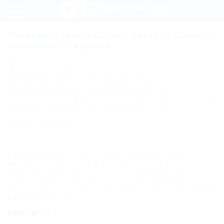
Регистрация
Номера отеля «Ozon 7 Vershin (Озон 7
вершин)», Терскол
Вход
Кабардино-Балкария, Эльбрус, Терскол, Иткол
Показать на карте
Ozon 7
Архивный объект, публикация носит
Vershin
информационный характер и может не
соответствовать действительности. Актуальные
(Озон 7
данные о внесении в Единый реестр не
вершин)
предоставлены.
Питание
К сожалению, Отель «Ozon 7 Vershin (Озон 7
Номера
вершин)» находится в архиве, и мы не можем
гарантировать актуальность информации.
Джуниор
Объектом не предоставлены данные о внесении в
Стандарт
Единый реестр.
Стандарт
Контакты