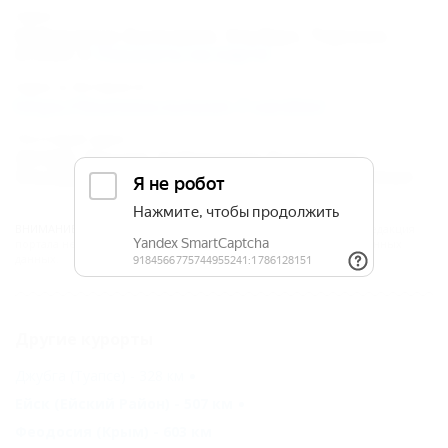
плюс
Адрес:
Кабардино-Балкария, Эльбрус, Терскол,
Семейный
Иткол
Показать на карте
Семейный
Адрес в Интернете:
плюс
https://5turistov.ru/ozon-7-vershin/
Апартаменты
Почтовый адрес:
361605, Россия, Кабардино-Балкария,
Карта
Эльбрусский район, п. Терскол, мик. Иткол
Отзывы
ВНИМАНИЕ!
Вся информация предоставлена туроператором. Редакция
портала не несёт ответственность за достоверность представленных
данных.
Другие курорты
Джубга (Туапсе) - 328 км
Ейск (Ейский Район) - 507 км
Феодосия (Крым) - 603 км