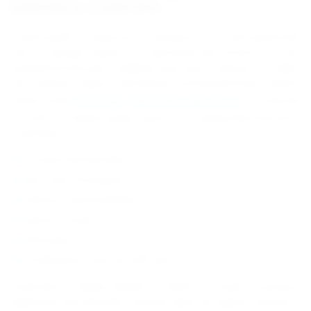
КОМПЛЕКСА «СЛАВУТИЧ»
Санаторий "Славутич" находится в центральной
части города Алушта. В шаговой доступности - вся
развлекательная инфраструктура курорта: кафе,
рестораны, бары, магазины, экскурсионные бюро,
известный
аквапарк "Миндальная роща"
.
К услугам
гостей на территории туристско-оздоровительного
комплекса:
открытый бассейн;
детская площадка;
прокат велосипедов;
мини-гольф;
бильярд;
конференц-зал (на 420 мест).
Комплекс представляет собой четыре корпуса:
административный и жилые (два четырехэтажных и