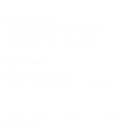
Соседние курорты
Никита (Крым) - 30 км
Большая Ялта - 38 км
Ялта (Крым) - 39 км
Саки (Крым) - 102 км
Балаклава (Крым) - 112 км
Инкерман (Крым) - 112 км
Другие курорты
Ейск (Ейский Район) - 373 км
Лазаревское (Сочи) - 401 км
Хоста (Сочи) - 448 км
ГЛАВНАЯ
КОНТАКТЫ
НОВОСТИ
ПУТЕВОДИТЕЛЬ
© 2026 5туристов.ру