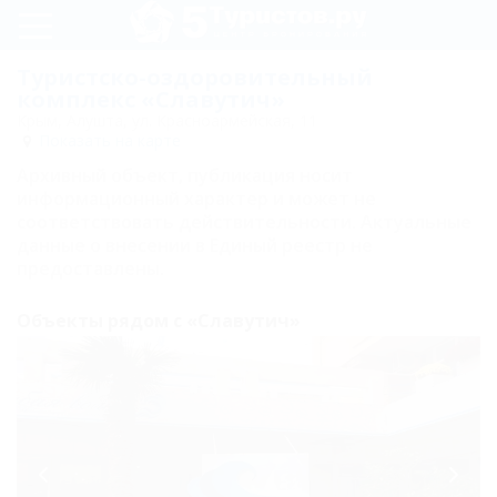
Регистрация
Туристско-оздоровительный
комплекс «Славутич»
Вход
Крым, Алушта, ул. Красноармейская, 11
Показать на карте
Славутич
Архивный объект, публикация носит
информационный характер и может не
соответствовать действительности. Актуальные
Номера
данные о внесении в Единый реестр не
предоставлены.
Стандарт
одноместный
Объекты рядом с «Славутич»
без балкона
Стандарт
одноместный
с балконом
Стандарт