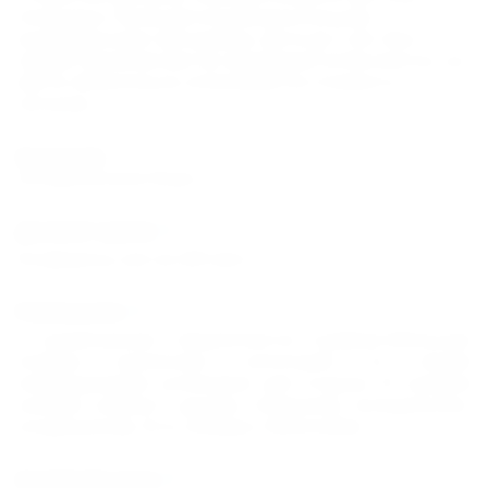
площадка. Проводятся развлекательные
анимационные программы. Дети до 5 лет (без
предоставления места) принимаются бесплатно, на
месте обязательно оплачивается стоимость
питания.
Экскурсии
Экскурсионное бюро.
Деловой туризм
Конференц-зал на 420 мест.
Размещение
К размещению предлагаются комфортабельные
номера различных категорий со всеми
необходимыми условиями для отдыха. В каждом
номере: санузел с душем, телевизор, холодильник,
кондиционер. Есть номера с балконами.
Активный отдых