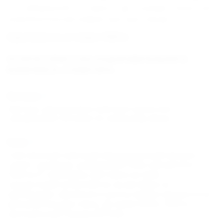
от набережной и парка, где сосредоточена вся
развлекательная инфраструктура города.
Удаленность от моря: 1000 м
УСЛУГИ ТУРИСТСКО-ОЗДОРОВИТЕЛЬНОГО
КОМПЛЕКСА «СЛАВУТИЧ»
Питание
Завтрак; двухразовое (завтрак+ужин) или
трехразовое питание по заказному меню.
Пляж
Собственный галечный оборудованный (лежаки,
туалет, душевые, раздевалки) пляж находится в
1800 м от комплекса. Доставка на пляж
осуществляется бесплатно на автобусе по
расписанию. Шезлонги и зонты предоставляются за
дополнительную плату. До моря около 1000 м -
центральный городской пляж.