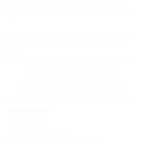
Номер реестровой записи: С912024010028
Тип объекта: Гостиница, Статус: Действует. Информация из
Единого реестра
.
ВНИМАНИЕ!
Вся информация предоставлена туроператором. Редакция
портала не несёт ответственность за достоверность представленных
данных.
Весь
частный сектор Алушты
(1)
Всё
жильё для отдыха Алушты
(100)
Популярные
Недорого
(1)
Бесплатный Wi-Fi
(2)
С животными - разрешено
(1)