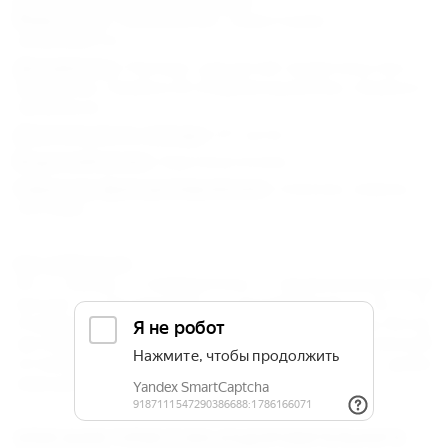
Дополнительная информация:
Животные :
Пребывание с животными
запрещается.
Документы :
Паспорт; для детей: свидетельство о
рождении, справка об эпидемокружении, справка о
прививках.
Длительность заезда :
ОТ суток.
Водоснабжение :
Круглосуточное.
Характер функционирования :
Сезонно, апрель-
сентябрь.
Как добраться:
Из города Симферополь (железнодорожный
вокзал, автовокзал) троллейбусом №51
(Симферополь-Алушта), №52 (Симферополь-Ялта),
автобусом или маршрутным такси до конечной
остановки в городе Алушта (автовокзал), далее
маршрутным такси №2, №4, №7, №9, №26.
ОПИСАНИЕ ТУРИСТСКО-ОЗДОРОВИТЕЛЬНОГО