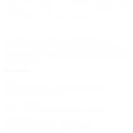
один двухэтажный). Собственный галечный пляж
находится в 1800 метрах. К пляжной зоне
организован бесплатный трансфер.
К сожалению, Туристско-оздоровительный
комплекс «Славутич» находится в архиве, и мы не
можем гарантировать актуальность информации.
Объектом не предоставлены данные о внесении в
Единый реестр.
Контакты
Адрес:
Крым, Алушта, ул. Красноармейская, 11
Показать на карте
Адрес в Интернете:
https://5turistov.ru/tokchayka-alushta/
Почтовый адрес:
Республика Крым, г. Алушта, ул.
Красноармейская, д. 11