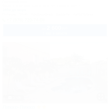
Гостевой дом
Крым, Евпатория, Береговое, ул. Приморская, 4
180м до моря
Питание
Wi-Fi
Кондиционер
Бассейн
Автостоянка
+7 (978) 720-74-08
2 600
руб.
от
1 взр. в августе
1 / 48
Ликко-Ликко