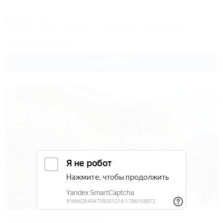
Отель
Крым, Ялта, Алупка, ул. Шоссе Свободы, 2
300м до моря
Питание
Wi-Fi
Бассейн
Кондиционер
Автостоянка
Заказать звонок
Подробнее
1 / 15
Ласточкино гнездо