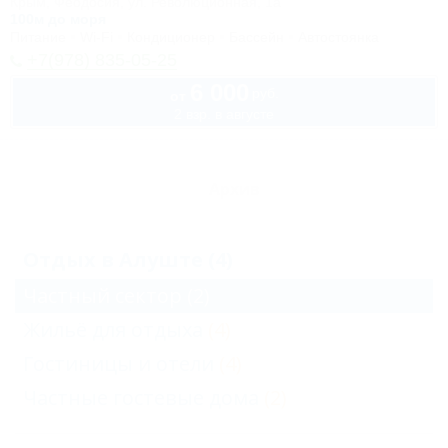
Крым, Феодосия, ул. Революционная, 1а
100м до моря
Питание
Wi-Fi
Кондиционер
Бассейн
Автостоянка
+7(978) 835-05-25
6 000
руб.
от
2 взр. в августе
Архив
Отдых в Алуште (4)
Частный сектор
(2)
Жильё для отдыха
(4)
Гостиницы и отели
(4)
Частные гостевые дома
(2)