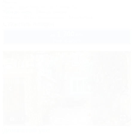
Вилла
Крым, Судак, Морское, ул. Гоголя, 5а
700м до моря
15км до центра
Питание
Wi-Fi
Кондиционер
Автостоянка
Показать телефон
1 700
руб.
от
2 взр. в августе
1 / 37
Домашний уют