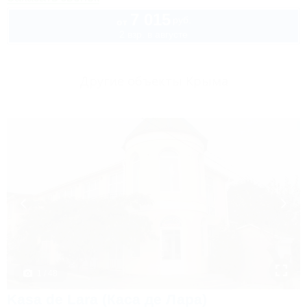
7 015
руб.
от
2 взр. в августе
Другие объекты Крыма
1 / 48
Kasa de Lara (Каса де Лара)