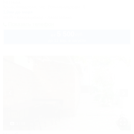
Коттедж
Крым, Феодосия, пер. Военно-морской, 9
1,0км до моря
Wi-Fi
Кондиционер
Автостоянка
Показать телефон
5 500
руб.
от
до 11 взр. в августе
1 / 19