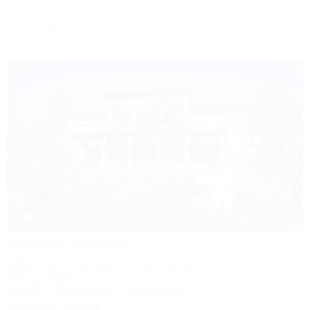
Другие объекты Большой Алушты
1 / 18
Ателика Карасан
Курортный комплекс
Крым, Алушта, Партенит, ул. Васильченко, 10
500м до моря
Питание
Кондиционер
Автостоянка
Заказать звонок