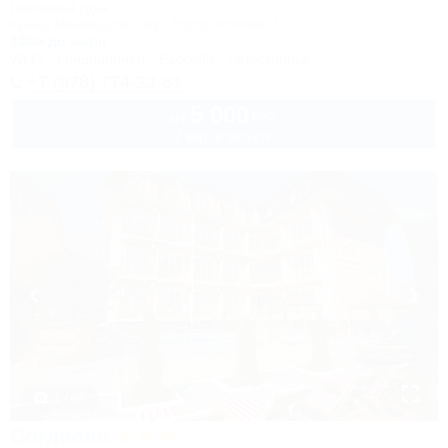
Гостевой дом
Крым, Межводное, пер. Аэрофлотский, 1
100м до моря
Wi-Fi
Кондиционер
Бассейн
Автостоянка
+7 (978) 774-23-61
5 000
руб.
от
2 взр. в августе
1 / 48
Согдиана