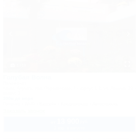
1 / 19
Голубая Волна
Пансионат
Крым, Алушта, пер. Перекопский, 7 - корпус 1,2, ул. Ленина, 22 -
корпус 3
300м до моря
Питание
Wi-Fi
Бассейн
Кондиционер
Автостоянка
Заказать звонок
13 900
руб.
от
2 взр. в августе