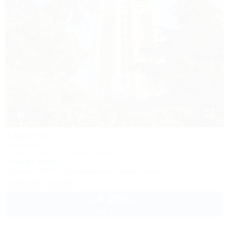
1 / 29
Алушта
Гостиница
Крым, Алушта, ул. Октябрьская, 50
1,0км до моря
Питание
Wi-Fi
Кондиционер
Автостоянка
Заказать звонок
4 200
руб.
от
2 взр. в августе