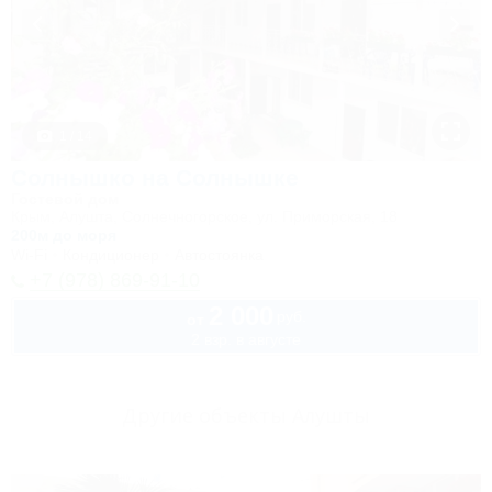
1 / 14
Солнышко на Солнышке
Гостевой дом
Крым, Алушта, Солнечногорское, ул. Приморская, 18
200м до моря
Wi-Fi
Кондиционер
Автостоянка
+7 (978) 869-91-10
2 000
руб.
от
2 взр. в августе
Другие объекты Алушты