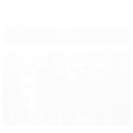
Гостиница
Крым, Межводное, ул. Приморская, 14
150м до моря
447м до центра
Питание
Wi-Fi
Кондиционер
Бассейн
Автостоянка
+7 (978) 774-23-61
3 000
руб.
от
2 взр. в августе
1 / 18
Серсиаль