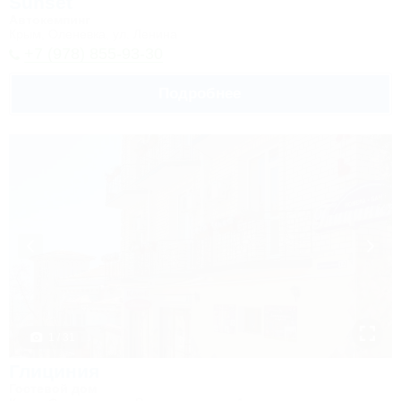
Sunset
Автокемпинг
Крым, Оленевка, ул. Ленина
+7 (978) 855-93-30
Подробнее
1 / 31
Глициния
Гостевой дом