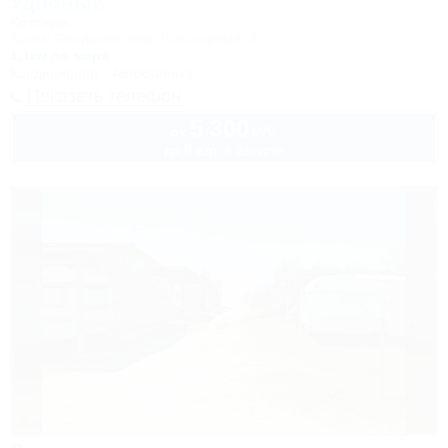
Удобный
Коттедж
Крым, Феодосия, пер. Лысогорный, 4
1,1км до моря
Кондиционер
Автостоянка
Показать телефон
5 300
руб.
от
до 8 взр. в августе