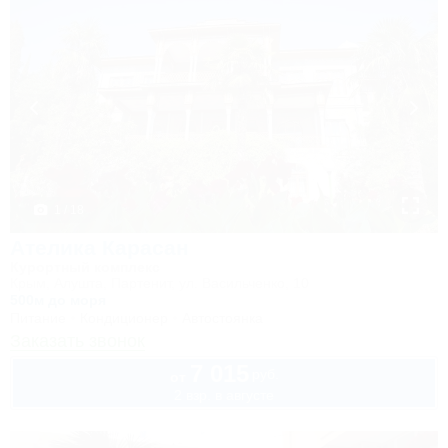
1 / 18
Ателика Карасан
Курортный комплекс
Крым, Алушта, Партенит, ул. Васильченко, 10
500м до моря
Питание
Кондиционер
Автостоянка
Заказать звонок
7 015
руб.
от
2 взр. в августе