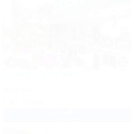
1 / 14
Солнышко на Солнышке
Гостевой дом
Крым, Алушта, Солнечногорское, ул. Приморская, 18
200м до моря
Wi-Fi
Кондиционер
Автостоянка
+7 (978) 869-91-10
2 000
руб.
от
2 взр. в августе