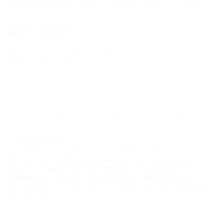
Феодосия (Крым) - 22 км
Большая Алушта - 116 км
Другие курорты
Ейск (Ейский Район) - 305 км
СОЧИ - 392 км
Адлер (Сочи) - 415 км
ГЛАВНАЯ
КОНТАКТЫ
НОВОСТИ
ПУТЕВОДИТЕЛЬ
© 2026 5туристов.ру
Компании ООО "5 туристов.ру" принадлежит доменное имя
5turistov.ru на основании "Свидетельства о регистрации доменного
имени" и товарный знак "ПЯТЬ ТУРИСТОВ" на основании
"Свидетельства на Товарный Знак № 564866". Это подтверждает
юридическую защиту прав, согласно статьям 1252 ГК РФ, 1484 ГК РФ
и 1229 ГК РФ.
ООО «На Кубани.ру»