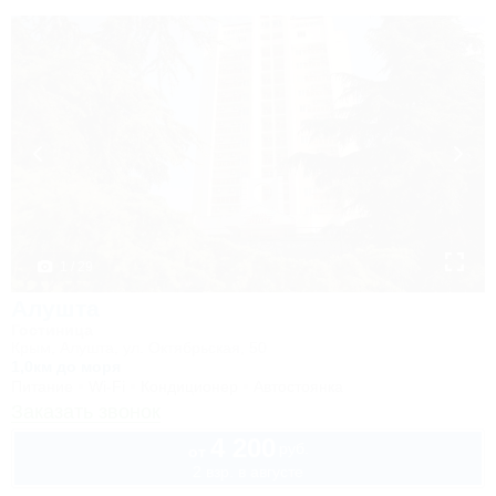
1 / 29
Алушта
Гостиница
Крым, Алушта, ул. Октябрьская, 50
1,0км до моря
Питание
Wi-Fi
Кондиционер
Автостоянка
Заказать звонок
4 200
руб.
от
2 взр. в августе