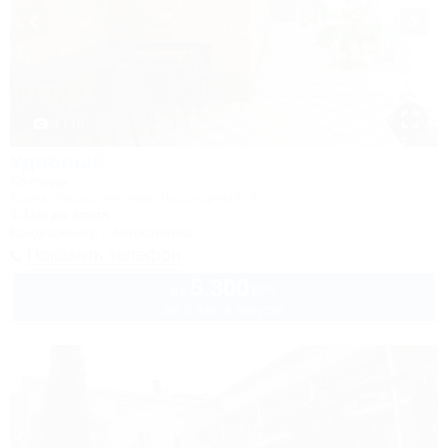
1 / 19
Удобный
Коттедж
Крым, Феодосия, пер. Лысогорный, 4
1,1км до моря
Кондиционер
Автостоянка
Показать телефон
5 300
руб.
от
до 8 взр. в августе