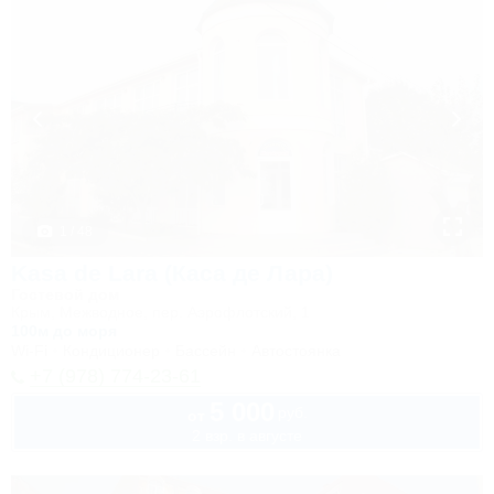
1 / 48
Kasa de Lara (Каса де Лара)
Гостевой дом
Крым, Межводное, пер. Аэрофлотский, 1
100м до моря
Wi-Fi
Кондиционер
Бассейн
Автостоянка
+7 (978) 774-23-61
5 000
руб.
от
2 взр. в августе