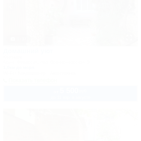
1 / 37
Домашний уют
Коттедж
Крым, Феодосия, пер. Военно-морской, 9
1,0км до моря
Wi-Fi
Кондиционер
Автостоянка
Показать телефон
5 500
руб.
от
до 11 взр. в августе