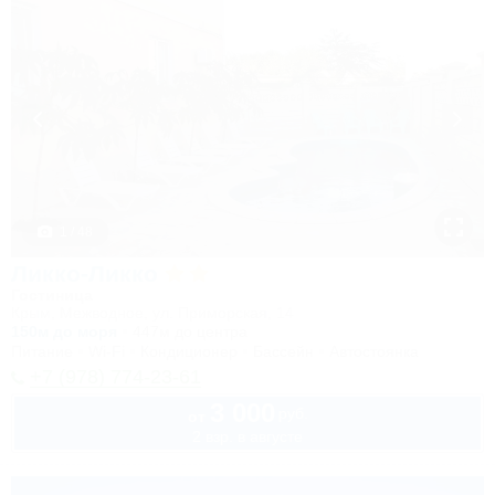
1 / 48
Ликко-Ликко
Гостиница
Крым, Межводное, ул. Приморская, 14
150м до моря
447м до центра
Питание
Wi-Fi
Кондиционер
Бассейн
Автостоянка
+7 (978) 774-23-61
3 000
руб.
от
2 взр. в августе