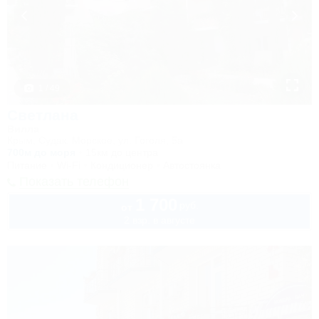
1 / 49
Светлана
Вилла
Крым, Судак, Морское, ул. Гоголя, 5а
700м до моря
15км до центра
Питание
Wi-Fi
Кондиционер
Автостоянка
Показать телефон
1 700
руб.
от
2 взр. в августе