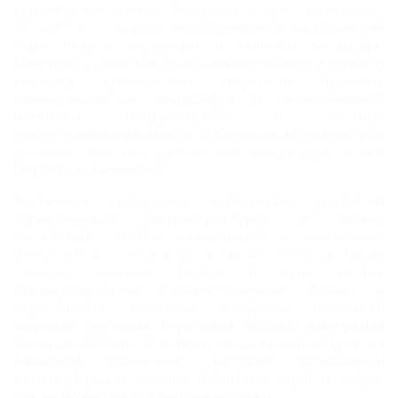
курорты как
Керчь
,
Феодосия
,
Судак
,
Коктебель
,
Новый Свет
.
В этой части полуострова Крымские
горы плавно переходят в степной ландшафт.
Местность известна сочетанием степного и горного
климата, смягченного морскими бризами,
романтичностью ландшафта и многовековой
историей, сохранившейся в местных
достопримечательностях. А Керченский полуостров
уникален тем, что расположен между двух морей
Черного и Азовского.
Восточное побережье располагает развитой
туристической инфраструктурой и может
предложить гостям размещения в
санаториях,
пансионатах
,
гостиницах и мини-отелях
, а также
частном секторе
. Пляжи в этих местах
преимущественно песчано-галечные. Только в
окрестностях Большой Феодосии находится
широкая песчаная береговая полоса, именуемая
Золотым пляжем. В районе мыса Казантип (уже на
Азовском побережье), который облюбовали
виндсерферы и прочие любители моря и ветра,
также можно найти песчаные пляжи.