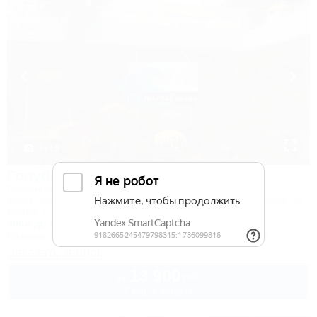
1 / 19
Голубая Волна
Пансионат
Крым, Алушта, пер. Перекопский, 7 - корпус 1,2, ул. Ленина, 22 -
корпус 3
300м до моря
Питание
Wi-Fi
Бассейн
Кондиционер
Автостоянка
Заказать звонок
13 900
руб.
от
2 взр. в августе