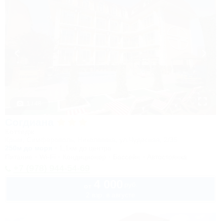
1 / 48
Согдиана
Коттедж
Крым, Симферополь, Николаевка, ул.Чудесная, 2/35
250м до моря
1,1км до центра
Питание
Wi-Fi
Кондиционер
Бассейн
Автостоянка
+7 (978) 944-54-69
4 000
руб.
от
2 взр. в августе