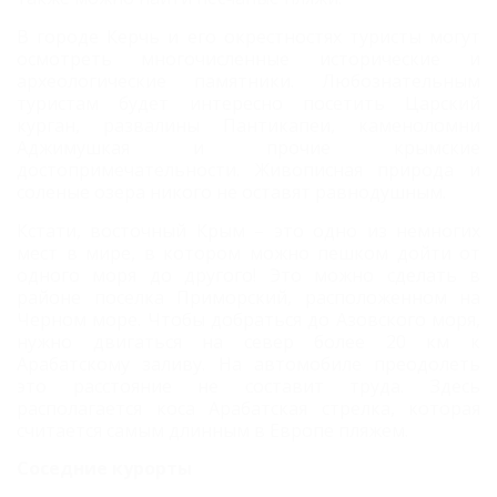
В городе Керчь и его окрестностях туристы могут
осмотреть многочисленные исторические и
археологические памятники. Любознательным
туристам будет интересно посетить Царский
курган, развалины Пантикапеи, каменоломни
Аджимушкая и прочие крымские
достопримечательности. Живописная природа и
соленые озера никого не оставят равнодушным.
Кстати, восточный Крым – это одно из немногих
мест в мире, в котором можно пешком дойти от
одного моря до другого! Это можно сделать в
районе поселка Приморский, расположенном на
Черном море. Чтобы добраться до Азовского моря,
нужно двигаться на север более 20 км к
Арабатскому заливу. На автомобиле преодолеть
это расстояние не составит труда. Здесь
располагается
коса Арабатская стрелка, которая
считается самым длинным в Европе пляжем.
Соседние курорты