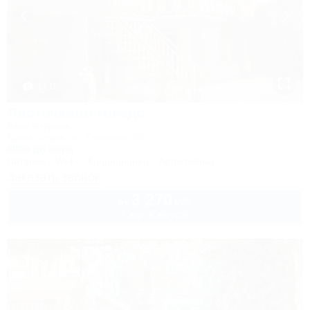
1 / 15
Ласточкино гнездо
База отдыха
Крым, Судак, ул. Гагарина, 55
800м до моря
Питание
Wi-Fi
Кондиционер
Автостоянка
Заказать звонок
3 270
руб.
от
2 взр. в августе