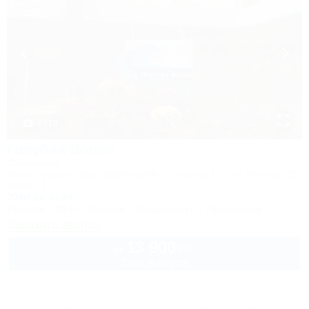
1 / 19
Голубая Волна
Пансионат
Крым, Алушта, пер. Перекопский, 7 - корпус 1,2, ул. Ленина, 22 -
корпус 3
300м до моря
Питание
Wi-Fi
Бассейн
Кондиционер
Автостоянка
Заказать звонок
13 900
руб.
от
2 взр. в августе