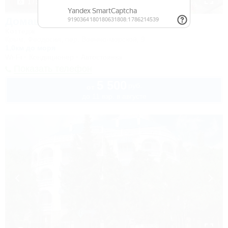
1 / 37
Домашний уют
Коттедж
Крым, Феодосия, пер. Военно-морской, 9
1,0км до моря
Wi-Fi
Кондиционер
Автостоянка
Показать телефон
5 500
руб.
от
до 11 взр. в августе