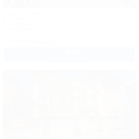
1 / 48
Ликко-Ликко
Гостиница
Крым, Межводное, ул. Приморская, 14
150м до моря
447м до центра
Питание
Wi-Fi
Кондиционер
Бассейн
Автостоянка
+7 (978) 774-23-61
3 000
руб.
от
2 взр. в августе