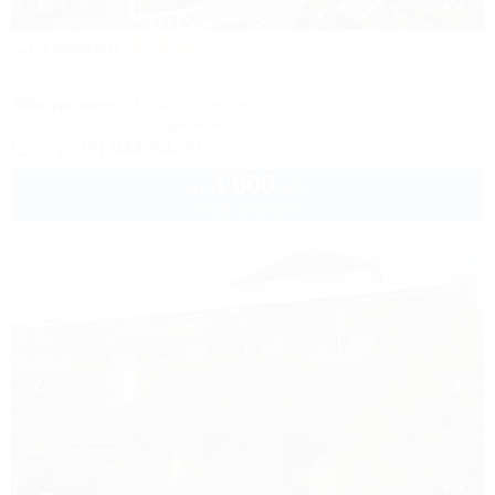
1 / 48
Согдиана
Коттедж
Крым, Симферополь, Николаевка, ул.Чудесная, 2/35
250м до моря
1,1км до центра
Питание
Wi-Fi
Кондиционер
Бассейн
Автостоянка
+7 (978) 944-54-69
4 000
руб.
от
2 взр. в августе