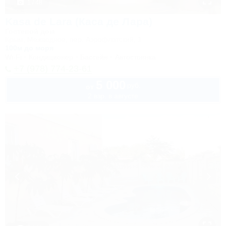
1 / 48
Kasa de Lara (Каса де Лара)
Гостевой дом
Крым, Межводное, пер. Аэрофлотский, 1
100м до моря
Wi-Fi
Кондиционер
Бассейн
Автостоянка
+7 (978) 774-23-61
5 000
руб.
от
2 взр. в августе