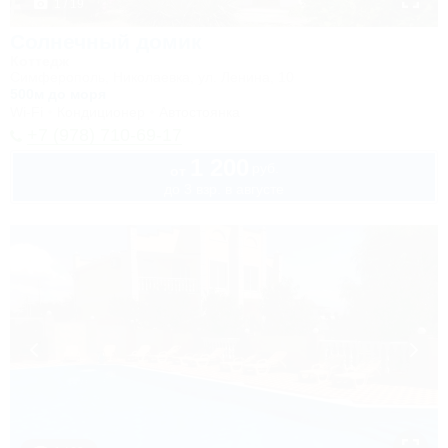
1 / 19
Солнечный домик
Коттедж
Симферополь, Николаевка, ул. Ленина, 10
500м до моря
Wi-Fi
Кондиционер
Автостоянка
+7 (978) 710-69-17
1 200
руб.
от
до 3 взр. в августе