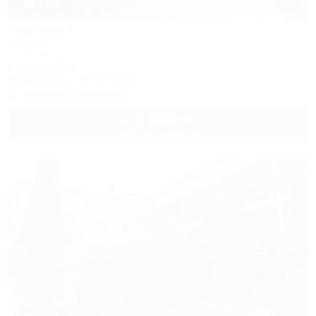
1 / 19
Удобный
Коттедж
Крым, Феодосия, пер. Лысогорный, 4
1,1км до моря
Кондиционер
Автостоянка
Показать телефон
5 300
руб.
от
до 8 взр. в августе