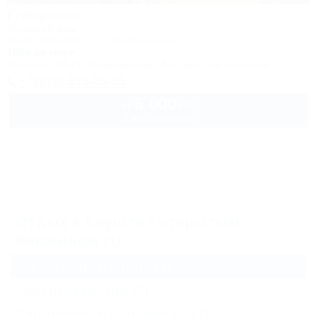
Глициния
Гостевой дом
Крым, Феодосия, ул. Революционная, 1а
100м до моря
Питание
Wi-Fi
Кондиционер
Бассейн
Автостоянка
+7(978) 835-05-25
6 000
руб.
от
2 взр. в августе
Архив
Отдых в Алуште с открытым
бассейном (1)
Гостиницы и отели
(1)
Частный сектор
(2)
Санатории и пансионаты
(1)