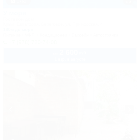
1 / 62
У моря
Гостевой дом
Крым, Евпатория, Береговое, ул. Приморская, 4
180м до моря
Питание
Wi-Fi
Кондиционер
Бассейн
Автостоянка
+7 (978) 720-74-08
2 600
руб.
от
1 взр. в августе