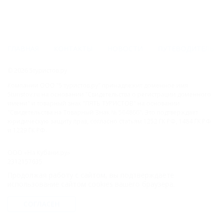
ГЛАВНАЯ
КОНТАКТЫ
НОВОСТИ
ПУТЕВОДИТЕЛЬ
© 2026 5туристов.ру
Компании ООО "5 туристов.ру" принадлежит доменное имя
5turistov.ru на основании "Свидетельства о регистрации доменного
имени" и товарный знак "ПЯТЬ ТУРИСТОВ" на основании
"Свидетельства на Товарный Знак № 564866". Это подтверждает
юридическую защиту прав, согласно статьям 1252 ГК РФ, 1484 ГК РФ
и 1229 ГК РФ.
ООО «На Кубани.ру»
2312157635
1082312013827
Продолжая работу с сайтом, вы подтверждаете
Все права защищены.
использование сайтом cookies вашего браузера.
Присоединяйтесь к нам!
СОГЛАСЕН