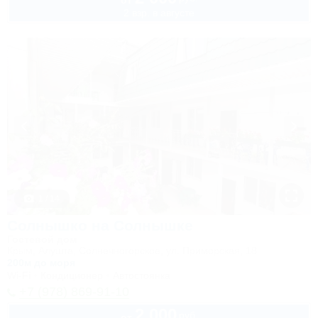
от
2 взр. в августе
1 / 14
Солнышко на Солнышке
Гостевой дом
Крым, Алушта, Солнечногорское, ул. Приморская, 18
200м до моря
Wi-Fi
Кондиционер
Автостоянка
+7 (978) 869-91-10
2 000
руб.
от