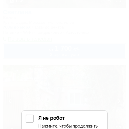
1 / 49
Светлана
Вилла
Крым, Судак, Морское, ул. Гоголя, 5а
700м до моря
15км до центра
Питание
Wi-Fi
Кондиционер
Автостоянка
Показать телефон
1 700
руб.
от
2 взр. в августе