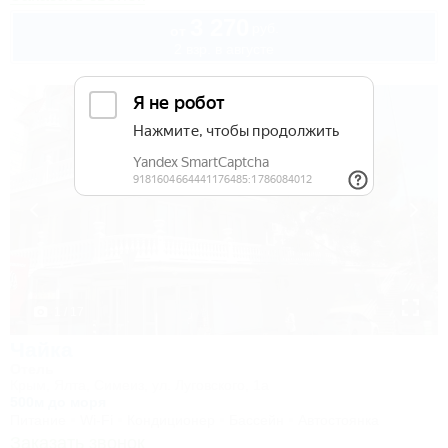
3 270
руб.
от
2 взр. в августе
1 / 17
Чайка
Отель
Крым, Ялта, Симеиз, ул. Луговского, 1а
500м до моря
Питание
Wi-Fi
Кондиционер
Бассейн
Автостоянка
Заказать звонок