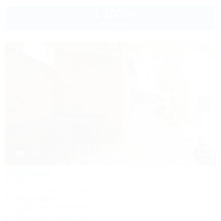
1 200
руб.
от
до 3 взр. в августе
1 / 19
Удобный
Коттедж
Крым, Феодосия, пер. Лысогорный, 4
1,1км до моря
Кондиционер
Автостоянка
Показать телефон