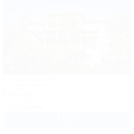
1 / 18
Ателика Карасан
Курортный комплекс
Крым, Алушта, Партенит, ул. Васильченко, 10
500м до моря
Питание
Кондиционер
Автостоянка
Заказать звонок
7 015
руб.
от
2 взр. в августе