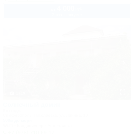
4 000
руб.
от
2 взр. в августе
1 / 19
Солнечный домик
Коттедж
Симферополь, Николаевка, ул. Ленина, 10
500м до моря
Wi-Fi
Кондиционер
Автостоянка
+7 (978) 710-69-17