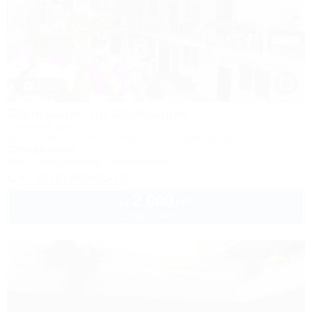
1 / 14
Солнышко на Солнышке
Гостевой дом
Крым, Алушта, Солнечногорское, ул. Приморская, 18
200м до моря
Wi-Fi
Кондиционер
Автостоянка
+7 (978) 869-91-10
2 000
руб.
от
2 взр. в августе