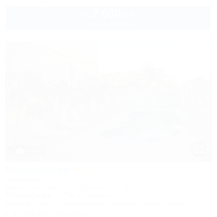
2 600
руб.
от
1 взр. в августе
1 / 48
Ликко-Ликко
Гостиница
Крым, Межводное, ул. Приморская, 14
150м до моря
447м до центра
Питание
Wi-Fi
Кондиционер
Бассейн
Автостоянка
+7 (978) 774-23-61