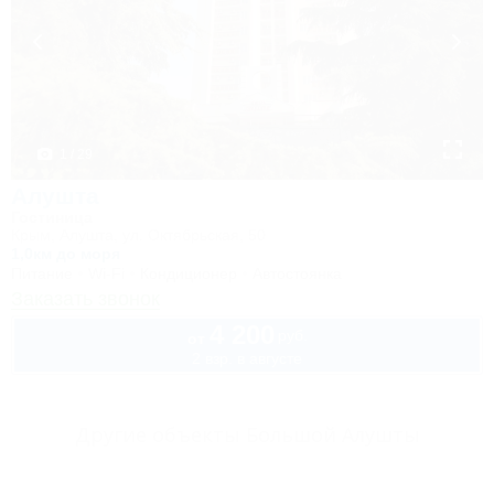
1 / 29
Алушта
Гостиница
Крым, Алушта, ул. Октябрьская, 50
1,0км до моря
Питание
Wi-Fi
Кондиционер
Автостоянка
Заказать звонок
4 200
руб.
от
2 взр. в августе
Другие объекты Большой Алушты