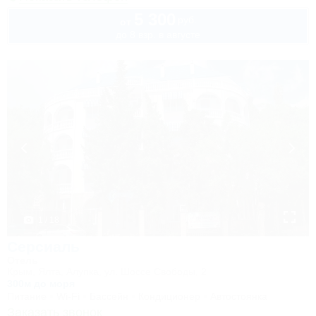
5 300
руб.
от
до 8 взр. в августе
1 / 18
Серсиаль
Отель
Крым, Ялта, Алупка, ул. Шоссе Свободы, 2
300м до моря
Питание
Wi-Fi
Бассейн
Кондиционер
Автостоянка
Заказать звонок