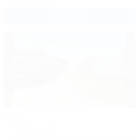
Показать телефон
2 400
руб.
от
до 5 взр. в августе
Sunset
Автокемпинг
Крым, Оленевка, ул. Ленина
+7 (978) 855-93-30