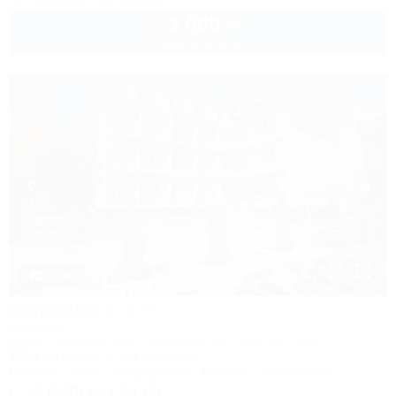
3 000
руб.
от
2 взр. в августе
1 / 48
Согдиана
Коттедж
Крым, Симферополь, Николаевка, ул.Чудесная, 2/35
250м до моря
1,1км до центра
Питание
Wi-Fi
Кондиционер
Бассейн
Автостоянка
+7 (978) 944-54-69