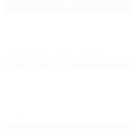
6 000
руб.
от
2 взр. в августе
Архив
Отдых в Алуште в октябре (4)
Гостиницы и отели
(4)
Жильё для отдыха
(4)
Частный сектор
(2)
Санатории и пансионаты
(1)
Все курорты Большой Алушты
Алушта
(4)