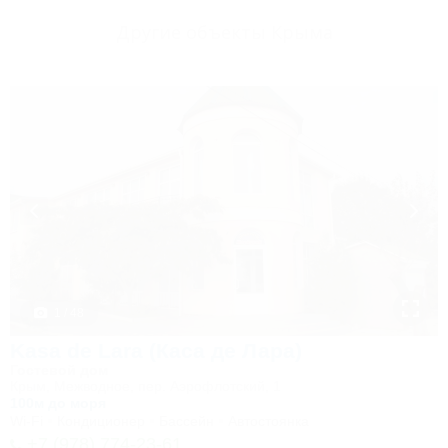
Другие объекты Крыма
1 / 48
Kasa de Lara (Каса де Лара)
Гостевой дом
Крым, Межводное, пер. Аэрофлотский, 1
100м до моря
Wi-Fi
Кондиционер
Бассейн
Автостоянка
+7 (978) 774-23-61