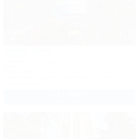
1 / 19
Голубая Волна
Пансионат
Крым, Алушта, пер. Перекопский, 7 - корпус 1,2, ул. Ленина, 22 -
корпус 3
300м до моря
Питание
Wi-Fi
Бассейн
Кондиционер
Автостоянка
Заказать звонок
13 900
руб.
от
2 взр. в августе