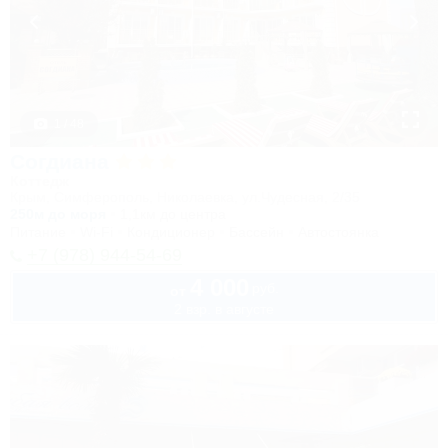
1 / 48
Согдиана
Коттедж
Крым, Симферополь, Николаевка, ул.Чудесная, 2/35
250м до моря
1,1км до центра
Питание
Wi-Fi
Кондиционер
Бассейн
Автостоянка
+7 (978) 944-54-69
4 000
руб.
от
2 взр. в августе