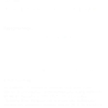
отеля
(8)
Бронирование только по телефону
(8)
Курорты мира
Архипо-Осиповка (Геленджик)
СОЧИ
Термальные источники (Горячие источники)
ГЛАВНАЯ
КОНТАКТЫ
НОВОСТИ
ПУТЕВОДИТЕЛЬ
© 2026 5туристов.ру
Компании ООО "5 туристов.ру" принадлежит доменное имя
5turistov.ru на основании "Свидетельства о регистрации доменного
имени" и товарный знак "ПЯТЬ ТУРИСТОВ" на основании
"Свидетельства на Товарный Знак № 564866". Это подтверждает
юридическую защиту прав, согласно статьям 1252 ГК РФ, 1484 ГК РФ