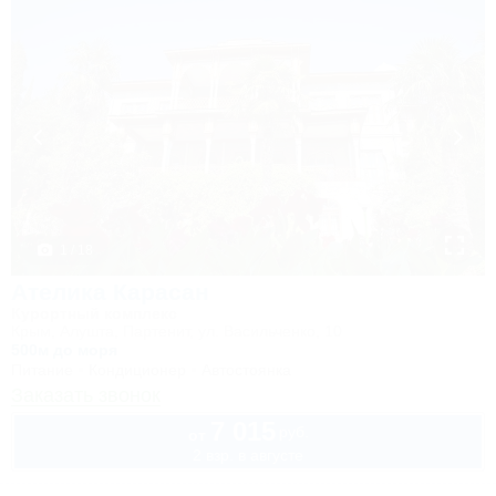
1 / 18
Ателика Карасан
Курортный комплекс
Крым, Алушта, Партенит, ул. Васильченко, 10
500м до моря
Питание
Кондиционер
Автостоянка
Заказать звонок
7 015
руб.
от
2 взр. в августе