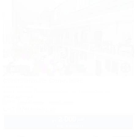
1 / 14
Солнышко на Солнышке
Гостевой дом
Крым, Алушта, Солнечногорское, ул. Приморская, 18
200м до моря
Wi-Fi
Кондиционер
Автостоянка
+7 (978) 869-91-10
2 000
руб.
от
2 взр. в августе