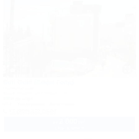
1 / 35
Sofi Gold (Софи Голд)
Гостевой дом
Крым, Алушта, ул. Слуцкого, 36
350м до моря
Wi-Fi
Кондиционер
Автостоянка
+7 (909) 372-05-07
2 000
руб.
от
2 взр. в августе