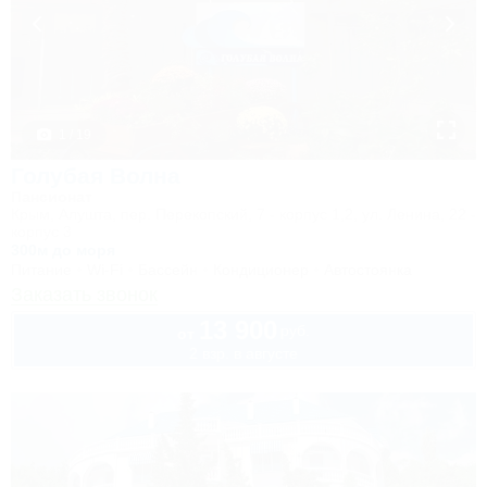
1 / 19
Голубая Волна
Пансионат
Крым, Алушта, пер. Перекопский, 7 - корпус 1,2, ул. Ленина, 22 -
корпус 3
300м до моря
Питание
Wi-Fi
Бассейн
Кондиционер
Автостоянка
Заказать звонок
13 900
руб.
от
2 взр. в августе