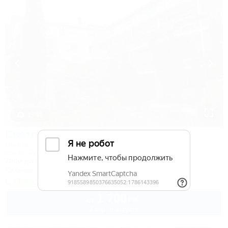
1 / 49
Светлана
Вилла
Крым, Судак, Морское, ул. Гоголя, 5а
700м до моря
15км до центра
Питание
Wi-Fi
Кондиционер
Автостоянка
Показать телефон
1 700
руб.
от
2 взр. в августе