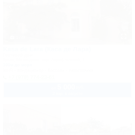
1 / 48
Kasa de Lara (Каса де Лара)
Гостевой дом
Крым, Межводное, пер. Аэрофлотский, 1
100м до моря
Wi-Fi
Кондиционер
Бассейн
Автостоянка
+7 (978) 774-23-61
5 000
руб.
от
2 взр. в августе