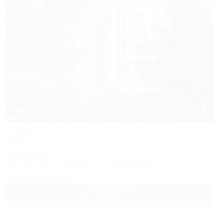
1 / 29
Алушта
Гостиница
Крым, Алушта, ул. Октябрьская, 50
1,0км до моря
Питание
Wi-Fi
Кондиционер
Автостоянка
Заказать звонок
4 200
руб.
от
2 взр. в августе