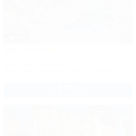
1 / 48
Ликко-Ликко
Гостиница
Крым, Межводное, ул. Приморская, 14
150м до моря
447м до центра
Питание
Wi-Fi
Кондиционер
Бассейн
Автостоянка
+7 (978) 774-23-61
3 000
руб.
от
2 взр. в августе