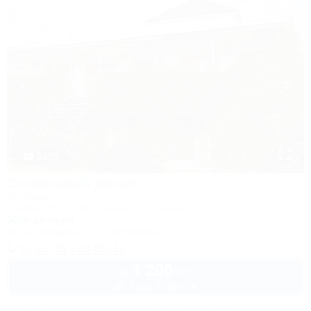
1 / 19
Солнечный домик
Коттедж
Симферополь, Николаевка, ул. Ленина, 10
500м до моря
Wi-Fi
Кондиционер
Автостоянка
+7 (978) 710-69-17
1 200
руб.
от
до 3 взр. в августе