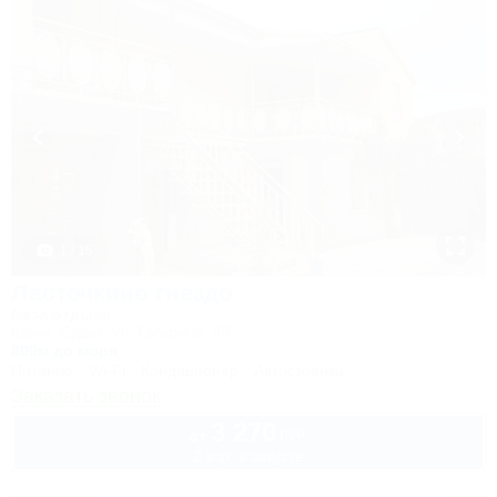
1 / 15
Ласточкино гнездо
База отдыха
Крым, Судак, ул. Гагарина, 55
800м до моря
Питание
Wi-Fi
Кондиционер
Автостоянка
Заказать звонок
3 270
руб.
от
2 взр. в августе