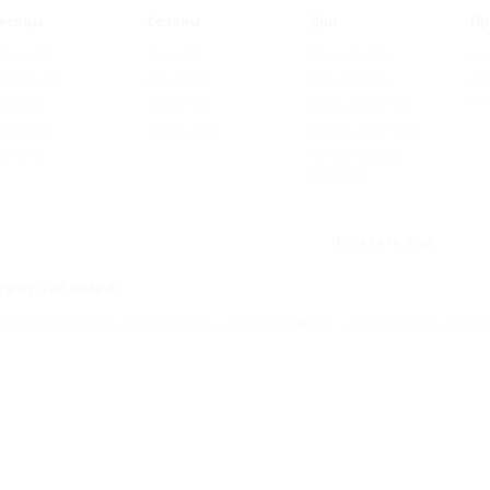
есяцы
Сезоны
Дни
Пр
нварь
(2)
Зима
(3)
Два дня
(11)
Но
евраль
(2)
Весна
(4)
Три дня
(11)
Ма
пр
арт
(2)
Лето
(14)
Семь дней
(10)
прель
(3)
Осень
(13)
Десять дней
(10)
ай
(11)
Четырнадцать
дней
(10)
Показать ещё
урорты мира
рхипо-Осиповка (Геленджик)
ГЕЛЕНДЖИК
Кабардинка (Геле