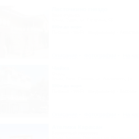
Ласточкино гнездо
База отдыха
Крым, Судак, ул. Гагарина, 55
800м до моря
Питание
Wi-Fi
Кондиционер
Автостоя
Описание
Фотографии
На ка
Чайка
Отель
Крым, Ялта, Симеиз, ул. Луговского, 1а
500м до моря
Питание
Wi-Fi
Кондиционер
Бассейн
Описание
Фотографии
На ка
Ателика Карасан
Курортный комплекс
Крым, Алушта, Партенит, ул. Васильченко,