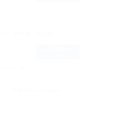
рте
Заказать звонок
6 000
руб.
от
2 взр. в августе
Автостоянка
рте
Показать телефон
Архив