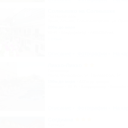
Солнышко на Солнышке
Гостевой дом
Крым, Алушта, Солнечногорское, ул. Прим
200м до моря
Wi-Fi
Кондиционер
Автостоянка
1 отзыв
Описание
Фотографии
На ка
Ликко-Ликко
Гостиница
Крым, Межводное, ул. Приморская, 14
150м до моря
447м до центра
Питание
Wi-Fi
Кондиционер
Бассейн
Описание
Фотографии
На ка
Согдиана
Коттедж