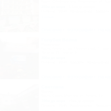
Крым, Симферополь, Николаевка, ул.Чуде
250м до моря
1,1км до центра
Питание
Wi-Fi
Кондиционер
Бассейн
1 отзыв
Описание
Фотографии
На ка
Голубая Волна
Пансионат
Крым, Алушта, пер. Перекопский, 7 - корпу
Ленина, 22 - корпус 3
300м до моря
Питание
Wi-Fi
Бассейн
Кондиционер
Описание
Фотографии
На ка
Светлана
Вилла
Крым, Судак, Морское, ул. Гоголя, 5а
700м до моря
15км до центра
Питание
Wi-Fi
Кондиционер
Автостоя