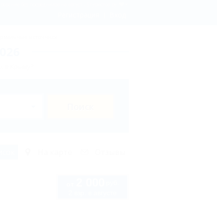
ование без посредников на август - 5туристов.ру
Регистрация
Вход
рмальные источники
026
х в Крыму?
Поиск
исок
На карте
Отзывы
2 000
руб.
от
2 взр. в августе