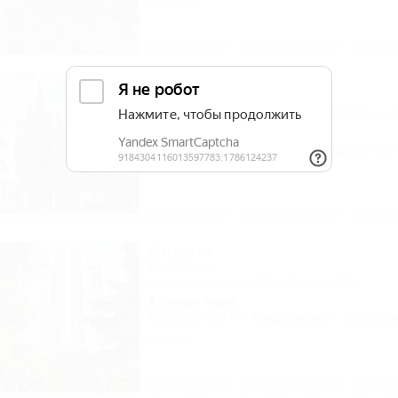
2 отзыва
Описание
Фотографии
На ка
Серсиаль
Отель
Крым, Ялта, Алупка, ул. Шоссе Свободы, 
300м до моря
Питание
Wi-Fi
Бассейн
Кондиционер
Описание
Фотографии
На ка
Алушта
Гостиница
Крым, Алушта, ул. Октябрьская, 50
1,0км до моря
Питание
Wi-Fi
Кондиционер
Автостоя
1 отзыв
Описание
Фотографии
На ка