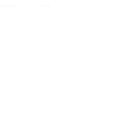
аздники
Гости
вый год
(2)
На двоих
(14)
йские
На троих
(14)
аздники
(7)
нджик)