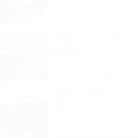
1 отзыв
Описание
Фотографии
На ка
Kasa de Lara (Каса де Лара)
Гостевой дом
Крым, Межводное, пер. Аэрофлотский, 1
100м до моря
Wi-Fi
Кондиционер
Бассейн
Автостоя
2 отзыва
Описание
Фотографии
На ка
Солнечный домик
Коттедж
Симферополь, Николаевка, ул. Ленина, 1
500м до моря
Wi-Fi
Кондиционер
Автостоянка
2 отзыва
Описание
Фотографии
На ка