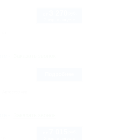
3 270
руб.
от
2 взр. в августе
нка
рте
Заказать звонок
Подробнее
Автостоянка
рте
Заказать звонок
7 015
руб.
от
2 взр. в августе
 10