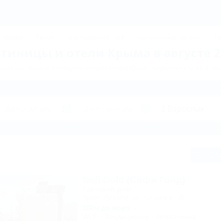
Крым: Гостиницы и отели Крыма в августе 2026 – бронир
Абхазия
Грузия
Краснодарский край
Горнолыжные курорты
Те
стиницы и отели Крыма в августе 2
ние гостиниц и отелей по направлению Крым. Куда поехать на отды
Сп
Sofi Gold (Софи Голд)
Гостевой дом
Крым, Алушта, ул. Слуцкого, 36
350м до моря
Wi-Fi
Кондиционер
Автостоянка