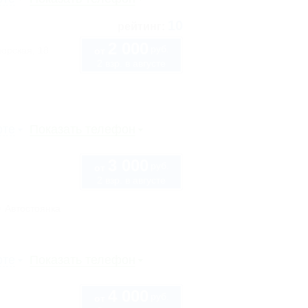
10
рейтинг:
2 000
руб.
орская, 18
от
2 взр. в августе
рте
Показать телефон
3 000
руб.
от
2 взр. в августе
Автостоянка
рте
Показать телефон
4 000
руб.
от