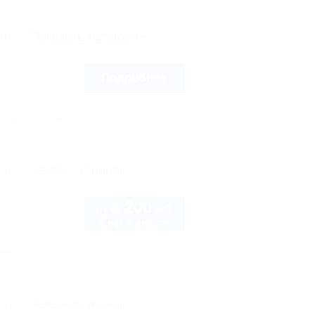
рте
Показать телефон
Подробнее
2
Автостоянка
рте
Заказать звонок
4 200
руб.
от
2 взр. в августе
нка
рте
Заказать звонок