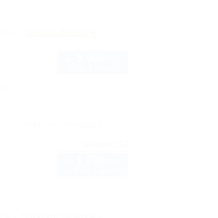
рте
Показать телефон
5 000
руб.
от
2 взр. в августе
нка
рте
Показать телефон
10
рейтинг:
1 200
руб.
0
от
до 3 взр. в августе
рте
Показать телефон