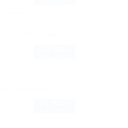
2 взр. в августе
сная, 2/35
Автостоянка
рте
Показать телефон
13 900
руб.
от
2 взр. в августе
с 1,2, ул.
Автостоянка
рте
Заказать звонок
1 700
руб.
от
2 взр. в августе
нка