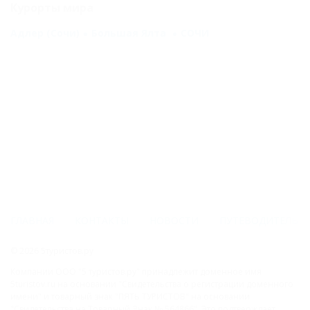
Курорты мира
Адлер (Сочи)
Большая Ялта
СОЧИ
ГЛАВНАЯ
КОНТАКТЫ
НОВОСТИ
ПУТЕВОДИТЕЛЬ
© 2026 5туристов.ру
Компании ООО "5 туристов.ру" принадлежит доменное имя
5turistov.ru на основании "Свидетельства о регистрации доменного
имени" и товарный знак "ПЯТЬ ТУРИСТОВ" на основании
"Свидетельства на Товарный Знак № 564866". Это подтверждает