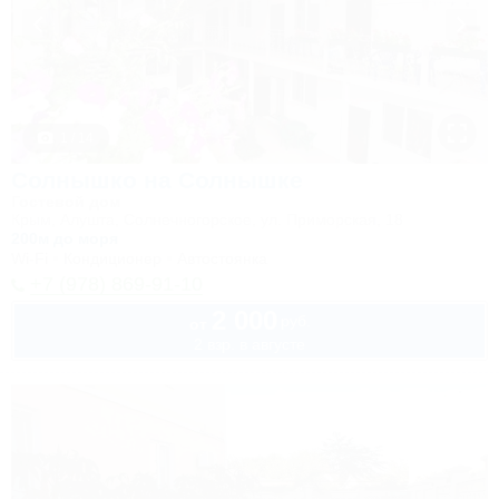
1 / 14
Солнышко на Солнышке
Гостевой дом
Крым, Алушта, Солнечногорское, ул. Приморская, 18
200м до моря
Wi-Fi
Кондиционер
Автостоянка
+7 (978) 869-91-10
2 000
руб.
от
2 взр. в августе