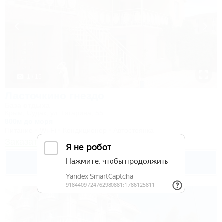
1 / 15
Ласточкино гнездо
База отдыха
Крым, Судак, ул. Гагарина, 55
800м до моря
Питание
Wi-Fi
Кондиционер
Автостоянка
Заказать звонок
3 270
руб.
от
2 взр. в августе