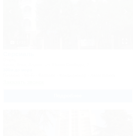
1 / 18
Серсиаль
Отель
Крым, Ялта, Алупка, ул. Шоссе Свободы, 2
300м до моря
Питание
Wi-Fi
Бассейн
Кондиционер
Автостоянка
Заказать звонок
Подробнее