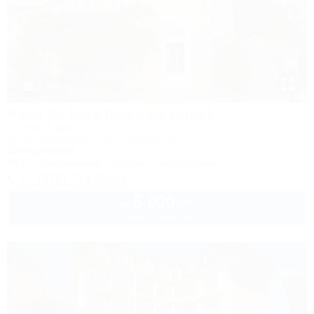
1 / 48
Kasa de Lara (Каса де Лара)
Гостевой дом
Крым, Межводное, пер. Аэрофлотский, 1
100м до моря
Wi-Fi
Кондиционер
Бассейн
Автостоянка
+7 (978) 774-23-61
5 000
руб.
от
2 взр. в августе