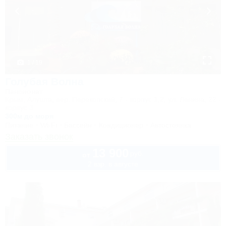
1 / 19
Голубая Волна
Пансионат
Крым, Алушта, пер. Перекопский, 7 - корпус 1,2, ул. Ленина, 22 -
корпус 3
300м до моря
Питание
Wi-Fi
Бассейн
Кондиционер
Автостоянка
Заказать звонок
13 900
руб.
от
2 взр. в августе