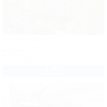
1 / 19
Солнечный домик
Коттедж
Симферополь, Николаевка, ул. Ленина, 10
500м до моря
Wi-Fi
Кондиционер
Автостоянка
+7 (978) 710-69-17
1 200
руб.
от
до 3 взр. в августе