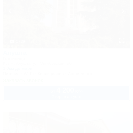
1 / 29
Алушта
Гостиница
Крым, Алушта, ул. Октябрьская, 50
1,0км до моря
Питание
Wi-Fi
Кондиционер
Автостоянка
Заказать звонок
4 200
руб.
от
2 взр. в августе