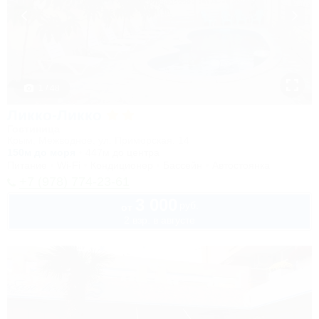
1 / 48
Ликко-Ликко
Гостиница
Крым, Межводное, ул. Приморская, 14
150м до моря
447м до центра
Питание
Wi-Fi
Кондиционер
Бассейн
Автостоянка
+7 (978) 774-23-61
3 000
руб.
от
2 взр. в августе