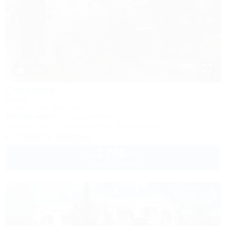
1 / 49
Светлана
Вилла
Крым, Судак, Морское, ул. Гоголя, 5а
700м до моря
15км до центра
Питание
Wi-Fi
Кондиционер
Автостоянка
Показать телефон
1 700
руб.
от
2 взр. в августе