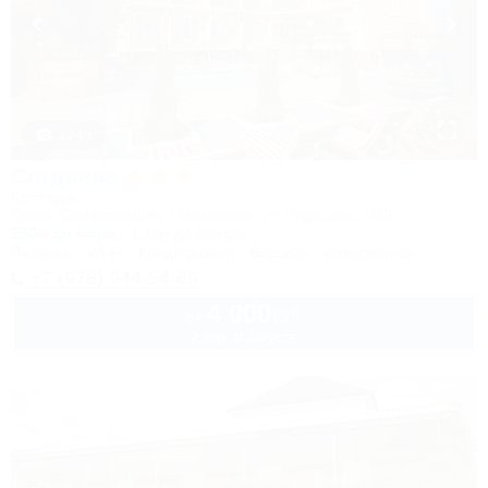
1 / 48
Согдиана
Коттедж
Крым, Симферополь, Николаевка, ул.Чудесная, 2/35
250м до моря
1,1км до центра
Питание
Wi-Fi
Кондиционер
Бассейн
Автостоянка
+7 (978) 944-54-69
4 000
руб.
от
2 взр. в августе