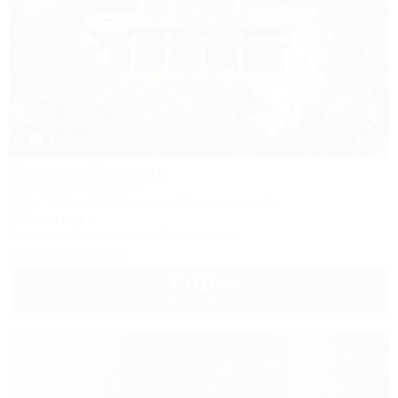
1 / 18
Ателика Карасан
Курортный комплекс
Крым, Алушта, Партенит, ул. Васильченко, 10
500м до моря
Питание
Кондиционер
Автостоянка
Заказать звонок
7 015
руб.
от
2 взр. в августе