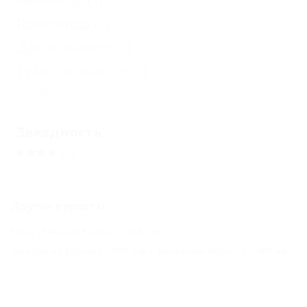
Мини-бар
(1)
Полотенца
(1)
Душ в номере
(1)
Туалет в номере
(1)
Еще
Звездность
(1)
Другие курорты
Ейск (Ейский Район) - 466 км
Феодосия (Крым) - 596 км
Большая Алушта - 667 км