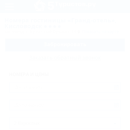
Регистрация
Номера гостиницы «Гранд-отель»,
Кисловодск
Вход
Кисловодск, Курортный бульвар, 14
Показать на карте
Гранд-
Забронировать
отель
Заказать обратный звонок
Номера
Люкс
НОМЕРА И ЦЕНЫ
двухместный
Стандартный
одноместный
Стандартный
двухместный
Карта