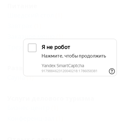
Питание
Шведский стол
(1)
Завтрак
(1)
Заказное меню
(1)
Трехразовое
(1)
Развлечения и спорт
Сауна
(1)
Услуги делового туризма
Бизнес-центр
(1)
Конференц-зал
(1)
Отдых с детьми