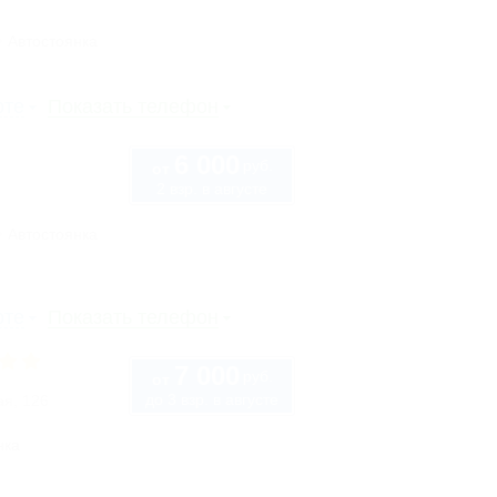
Автостоянка
рте
Показать телефон
6 000
руб.
от
2 взр. в августе
Автостоянка
рте
Показать телефон
7 000
руб.
от
до 3 взр. в августе
ая, 126
нка