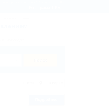
 сейфа - бронирование, цены 2026 - 5туристов.ру
Регистрация
Вход
рмальные источники
авлением
х в Кисловодске?
Поиск
Список
На карте
Подробнее