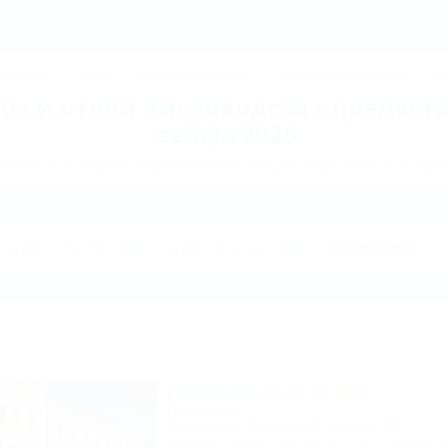
Кисловодск: Гостиницы и отели в Кисловодске с предоставлением
Абхазия
Грузия
Краснодарский край
Горнолыжные курорты
Те
цы и отели Кисловодска с предост
сейфа 2026
стиниц и отелей по направлению Кисловодск. Куда поехать на отды
Гранд-отель
Гостиница
Кисловодск, Курортный бульвар, 14