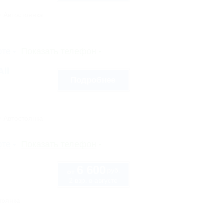
Автостоянка
рте
Показать телефон
ll
Подробнее
Автостоянка
рте
Показать телефон
6 600
руб.
от
2 взр. в августе
тоянка