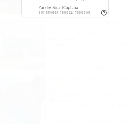
Описание
Фотографии
На ка
Corudo Family Resort&Spa
Отель
Анапа, Витязево, ул. Скифская, 20
50м до моря
Питание
Wi-Fi
Бассейн
Кондиционер
Описание
Фотографии
На ка
Ambra All inclusive Resort Ho
Отель
Анапа, Джемете, Курортный проезд, 2
800м до моря
Питание
Wi-Fi
Кондиционер
Бассейн
Описание
Фотографии
На ка