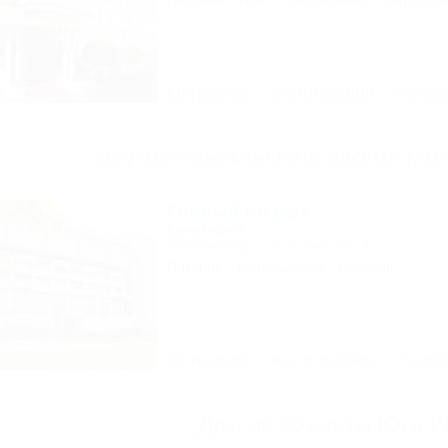
Питание
Wi-Fi
Кондиционер
Автостоя
Описание
Фотографии
На ка
Другие объекты Кавказских Ми
Горный воздух
Санаторий
Железноводск, ул. Семашко, 1
Питание
Кондиционер
Бассейн
Описание
Фотографии
На ка
Другие объекты Юга Р