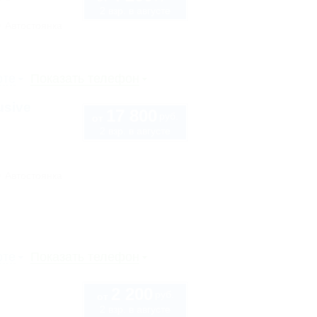
2 взр. в августе
Автостоянка
рте
Показать телефон
usive
17 800
руб.
от
2 взр. в августе
Автостоянка
рте
Показать телефон
2 200
руб.
от
2 взр. в августе