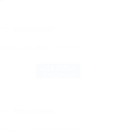
нка
рте
Заказать звонок
неральных Вод
14 000
руб.
от
2 взр. в августе
рте
Заказать звонок
оссии