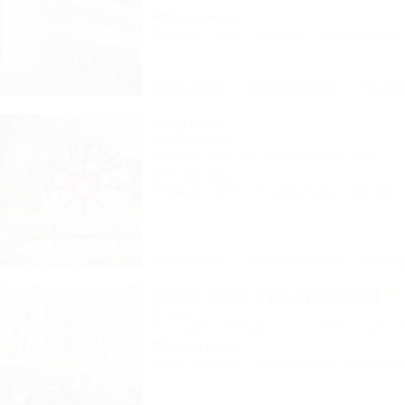
400м до моря
Питание
Wi-Fi
Бассейн
Кондиционер
Описание
Фотографии
На ка
Фортуна
База отдыха
Горячий Ключ, ул. Ярославского, 119/1
100м до воды
Питание
Wi-Fi
Кондиционер
Бассейн
Описание
Фотографии
На ка
Grand Sofia (Гранд София)
Отель
Геленджик, Кабардинка, ул. Революционн
350м до моря
Wi-Fi
Бассейн
Кондиционер
Автостоя