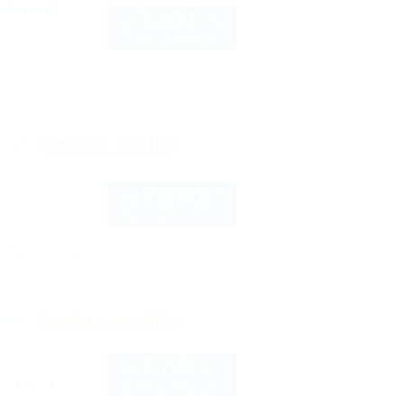
 Агава)
2 600
руб.
от
2 взр. в августе
2/д
рте
Показать телефон
5 500
руб.
от
2 взр. в августе
Автостоянка
рте
Показать телефон
3 700
руб.
от
1 взр. в августе
оз. Малый