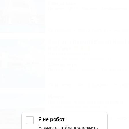
500м до моря
Питание
Wi-Fi
Бассейн
Кондиционер
Описание
Фотографии
На ка
Амфора Resort&Beach Hotel A
inclusive
Частный мини-отель
Анапа, Витязево, ул. Горького, 27
1,0км до моря
Питание
Wi-Fi
Бассейн
Кондиционер
Описание
Фотографии
На ка
Искра
Гостинично-туристический комплекс
Темрюк, Кучугуры ул. Мира, 29
200м до моря
282м до центра
Питание
Кондиционер
Бассейн
Автос