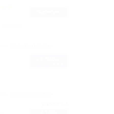
Подробнее
Автостоянка
рте
Показать телефон
3 500
руб.
от
до 3 взр. в августе
рте
Показать телефон
7.4
рейтинг:
4 200
руб.
57С
от