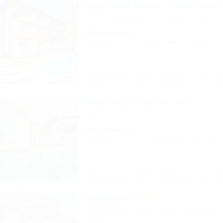
Park Hotel Agava (Парк Отель
Отель
Сочи, Лазаревское, ул. Сочинское шоссе, 
100м до моря
Бассейн
Кондиционер
Автостоянка
Описание
Фотографии
На ка
White House (Вайт Хаус)
Гостевой дом
Сочи, Лоо, СНТ Бриз, 64
350м до моря
Питание
Wi-Fi
Кондиционер
Бассейн
Описание
Фотографии
На ка
Звездный
Пансионат
Новороссийск, Абрау-Дюрсо, территория 
Лиман, 1