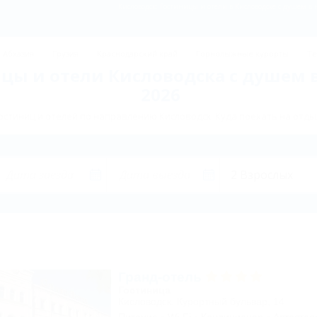
Кисловодск: Гостиницы и отели в Кисловодске с душем в 
Абхазия
Грузия
Краснодарский край
Горнолыжные курорты
Те
цы и отели Кисловодска с душем 
2026
стиниц и отелей по направлению Кисловодск. Куда поехать на отды
Гранд-отель
Гостиница
Кисловодск, Курортный бульвар, 14