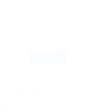
нка
рте
Заказать звонок
неральных Вод
14 000
руб.
от
2 взр. в августе
рте
Заказать звонок
оссии