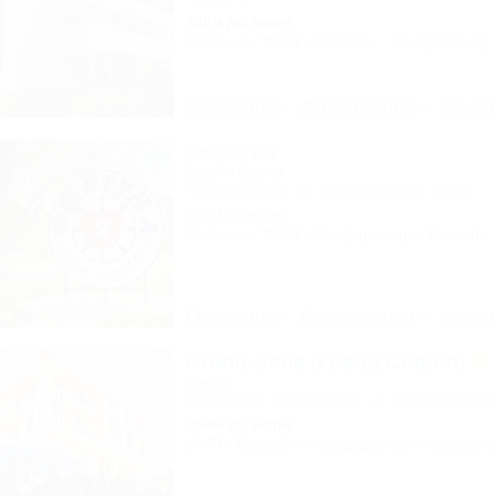
400м до моря
Питание
Wi-Fi
Бассейн
Кондиционер
Описание
Фотографии
На ка
Фортуна
База отдыха
Горячий Ключ, ул. Ярославского, 119/1
100м до воды
Питание
Wi-Fi
Кондиционер
Бассейн
Описание
Фотографии
На ка
Grand Sofia (Гранд София)
Отель
Геленджик, Кабардинка, ул. Революционн
350м до моря
Wi-Fi
Бассейн
Кондиционер
Автостоя