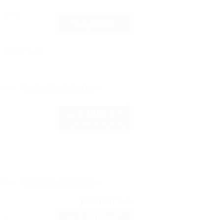
Подробнее
Автостоянка
рте
Показать телефон
3 500
руб.
от
до 3 взр. в августе
рте
Показать телефон
7.4
рейтинг:
4 200
руб.
57С
от