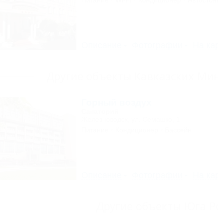
Питание
Wi-Fi
Кондиционер
Автостоя
Описание
Фотографии
На ка
Другие объекты Кавказских Ми
Горный воздух
Санаторий
Железноводск, ул. Семашко, 1
Питание
Кондиционер
Бассейн
Описание
Фотографии
На ка
Другие объекты Юга Р