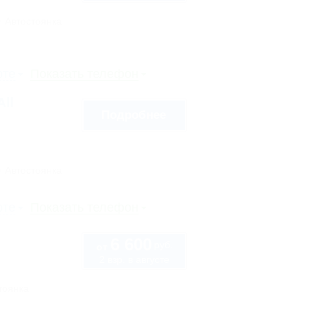
Автостоянка
рте
Показать телефон
ll
Подробнее
Автостоянка
рте
Показать телефон
6 600
руб.
от
2 взр. в августе
тоянка