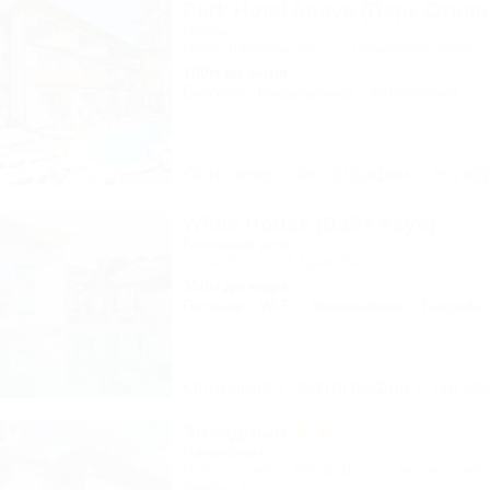
Park Hotel Agava (Парк Отель
Отель
Сочи, Лазаревское, ул. Сочинское шоссе, 
100м до моря
Бассейн
Кондиционер
Автостоянка
Описание
Фотографии
На ка
White House (Вайт Хаус)
Гостевой дом
Сочи, Лоо, СНТ Бриз, 64
350м до моря
Питание
Wi-Fi
Кондиционер
Бассейн
Описание
Фотографии
На ка
Звездный
Пансионат
Новороссийск, Абрау-Дюрсо, территория 
Лиман, 1