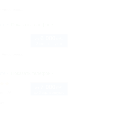
Автостоянка
рте
Показать телефон
6 000
руб.
от
2 взр. в августе
Автостоянка
рте
Показать телефон
7 000
руб.
от
до 3 взр. в августе
ая, 126
нка