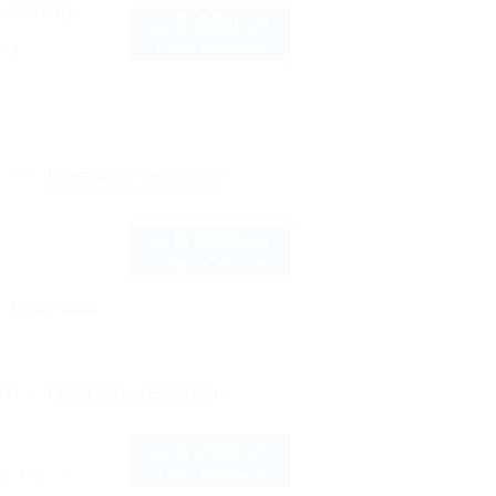
 Агава)
2 600
руб.
от
2 взр. в августе
2/д
рте
Показать телефон
5 500
руб.
от
2 взр. в августе
Автостоянка
рте
Показать телефон
3 700
руб.
от
1 взр. в августе
оз. Малый