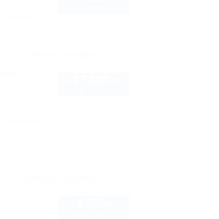
2 взр. в августе
Автостоянка
рте
Показать телефон
usive
17 800
руб.
от
2 взр. в августе
Автостоянка
рте
Показать телефон
2 200
руб.
от
2 взр. в августе