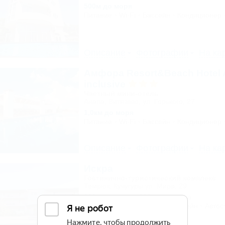
500м до моря
Питание
Wi-Fi
Бассейн
Кондиционер
Описание
Фотографии
На ка
Амфора Resort&Beach Hotel A
inclusive
Частный мини-отель
Анапа, Витязево, ул. Горького, 27
1,0км до моря
Питание
Wi-Fi
Бассейн
Кондиционер
Описание
Фотографии
На ка
Искра
Гостинично-туристический комплекс
Темрюк, Кучугуры ул. Мира, 29
200м до моря
282м до центра
Питание
Кондиционер
Бассейн
Автос