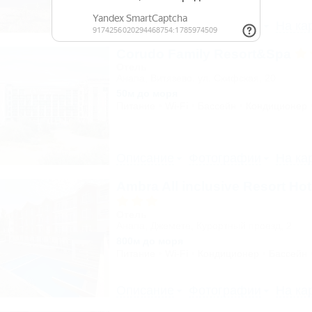
Описание
Фотографии
На ка
Corudo Family Resort&Spa
Отель
Анапа, Витязево, ул. Скифская, 20
50м до моря
Питание
Wi-Fi
Бассейн
Кондиционер
Описание
Фотографии
На ка
Ambra All inclusive Resort Ho
Отель
Анапа, Джемете, Курортный проезд, 2
800м до моря
Питание
Wi-Fi
Кондиционер
Бассейн
Описание
Фотографии
На ка