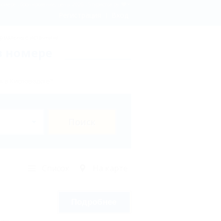
номере - бронирование, цены 2026 - 5туристов.ру
Регистрация
Вход
рмальные источники
в номере
х в Кисловодске?
Поиск
Список
На карте
Подробнее