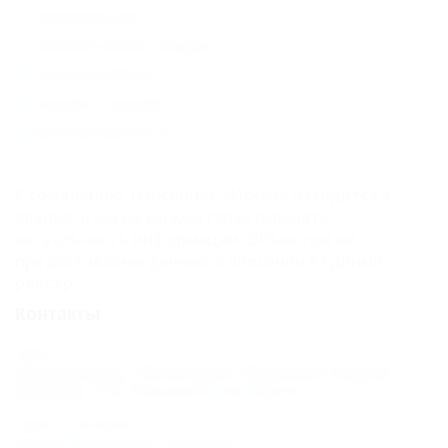
холодильник;
чайный набор посуды;
электрочайник;
санузел с душем;
бесплатный
Wi-Fi.
К сожалению, Пансионат «Искра» находится в
архиве, и мы не можем гарантировать
актуальность информации. Объектом не
предоставлены данные о внесении в Единый
реестр.
Контакты
Адрес:
Ставрополь, Пятигорск, Проспект Карла
Маркса, 7
Показать на карте
Адрес в Интернете:
https://5turistov.ru/iskra/