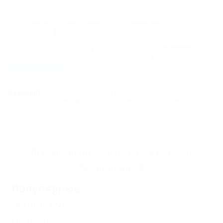
Почтовый адрес:
Ставропольский край, г. Пятигорск,
Проспект Карла Маркса, 7
Номер реестровой записи: С262025000607
Тип объекта: Санаторий, Статус: Действует. Информация из
Единого реестра
.
ВНИМАНИЕ!
Вся информация предоставлена туроператором. Редакция
портала не несёт ответственность за достоверность представленных
данных.
Все
гостиницы Пятигорска
и
отели
Пятигорска
(4)
Популярные
Кондиционер
(2)
Недорого
(1)