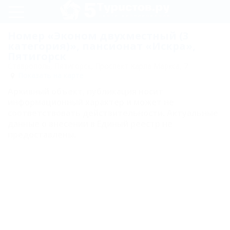
Регистрация
Номер «Эконом двухместный (3
категория)», пансионат «Искра»,
Вход
Пятигорск
Ставрополь, Пятигорск, Проспект Карла Маркса, 7
Показать на карте
Искра
Архивный объект, публикация носит
информационный характер и может не
Номера
соответствовать действительности. Актуальные
данные о внесении в Единый реестр не
Одноместный
предоставлены.
(2 категория)
Одноместный
(3 категория)
Двухместный
(1 категория)
Двухместный