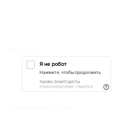
Бесплатный Wi-Fi
(2)
Сауна, баня
(1)
Без посредников
(1)
Питание
Завтрак
(1)
Шведский стол
(1)
Заказное меню
(2)
Трехразовое
(1)
Развлечения и спорт
Сауна
(1)
Бильярд
(1)