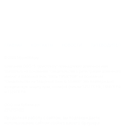
ГЛАВНАЯ
КОНТАКТЫ
НОВОСТИ
ПУТЕВОДИТЕЛЬ
© 2026 5туристов.ру
Компании ООО "5 туристов.ру" принадлежит доменное имя
5turistov.ru на основании "Свидетельства о регистрации доменного
имени" и товарный знак "ПЯТЬ ТУРИСТОВ" на основании
"Свидетельства на Товарный Знак № 564866". Это подтверждает
юридическую защиту прав, согласно статьям 1252 ГК РФ, 1484 ГК РФ
и 1229 ГК РФ.
ООО «На Кубани.ру»
2312157635
1082312013827
Продолжая работу с сайтом, вы подтверждаете
Все права защищены.
использование сайтом cookies вашего браузера.