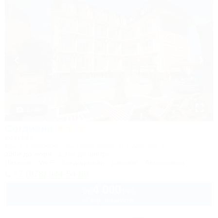
1 / 48
Согдиана
Коттедж
Крым, Симферополь, Николаевка, ул.Чудесная, 2/35
250м до моря
1,1км до центра
Питание
Wi-Fi
Кондиционер
Бассейн
Автостоянка
+7 (978) 944-54-69
4 000
руб.
от
2 взр. в августе