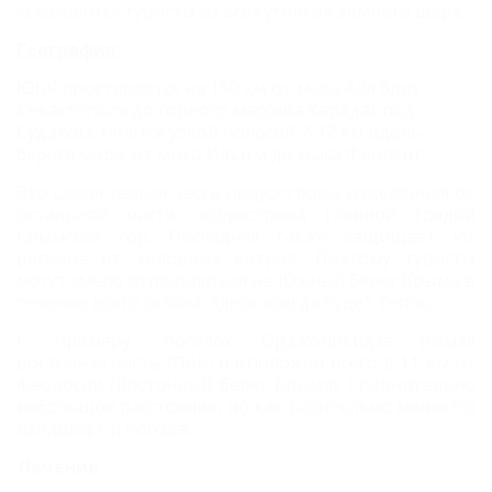
съезжаются туристы со всех уголков земного шара.
География:
ЮБК простирается на 150 км от мыса Айя близ
Севастополя до горного массива Карадаг под
Судаком; тянется узкой полосой 2-12 км вдоль
берега моря, от мыса Ильи и до мыса Фиолент.
Это самая теплая часть полуострова, отделенная от
остальной части полуострова главной грядой
Крымских гор. Последняя также защищает юг
региона от холодных ветров. Поэтому туристы
могут смело отправляться на Южный берег Крыма в
течение всего сезона: здесь всегда будет тепло.
К примеру, поселок Орджоникидзе (самая
восточная часть ЮБК) расположен всего в 11 км от
Феодосии (Восточный берег Крыма). Сравнительно
небольшое расстояние, но как разительно меняется
ландшафт и погода!
Лечение