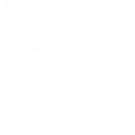
широкий спектр развлечений, множество
захватывающих дух достопримечательностями,
старинные курорты и развитая курортная
инфраструктура. Поклонники активного отдыха
оценят возможность совершить пешую прогулку
по живописным местам или проехаться верхом по
узким горным тропам. А зимой, когда горные
вершины покрыты снегом, здесь можно идеально
отдохнуть, катаясь на лыжах и санках.
Южный берег славится теплым климатом
(субтропический средиземноморского типа),
чистым морем, галечными пляжами,
ошеломляющими ландшафтами Крымских гор,
целебным воздухом, насыщенным фитонцидами,
буйной субтропической растительностью,
историческими достопримечательностями и
памятниками культуры. Благодаря усилиям царской
семьи и ее окружения здесь были построены
дворцы и замки, которые стали поистине
архитектурными жемчужинами: Алупкинский,
Массандровский, Ливадийский дворцы, замок
Ласточкино гнездо. Ежегодно посмотреть на них