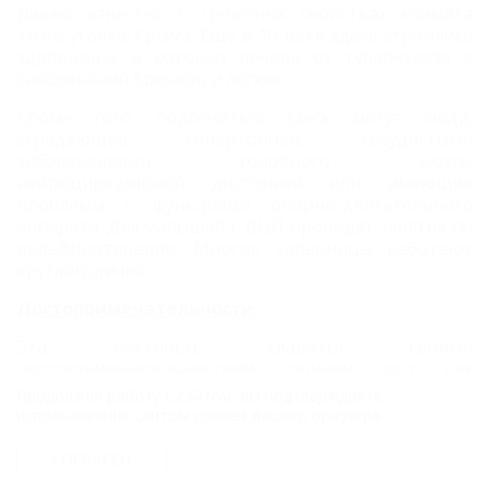
Давно известно о целебных свойствах климата
этого уголка Крыма. Еще в 19 веке здесь строились
здравницы, в которых лечили от туберкулеза и
заболеваний бронхов и легких.
Кроме того, подлечиться здесь могут люди,
страдающие гипертонией, сосудистыми
заболеваниями головного мозга,
нейроциркулярной дистонией или имеющие
проблемы с функциями опорно-двигательного
аппарата. Для малышей с ДЦП проводят занятия по
дельфинотерапии. Многие здравницы работают
круглогодично.
Достопримечательности:
Эта местность славится своими
достопримечательностями, причем это как
природными (Ялтинский горно-лесной заповедник,
Продолжая работу с сайтом, вы подтверждаете
заказники, садово-парковые комплексы,
использование сайтом cookies вашего браузера.
великолепные пещеры, живописные скалы);
историческими (музеи Пушкина и Чехова), так и
СОГЛАСЕН
архитектурными (замки, древнейшие крепости и