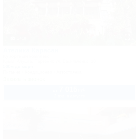
1 / 18
Ателика Карасан
Курортный комплекс
Крым, Алушта, Партенит, ул. Васильченко, 10
500м до моря
Питание
Кондиционер
Автостоянка
Заказать звонок
7 015
руб.
от
2 взр. в августе