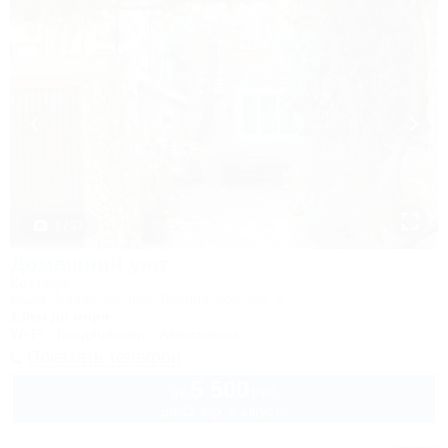
1 / 37
Домашний уют
Коттедж
Крым, Феодосия, пер. Военно-морской, 9
1,0км до моря
Wi-Fi
Кондиционер
Автостоянка
Показать телефон
5 500
руб.
от
до 11 взр. в августе