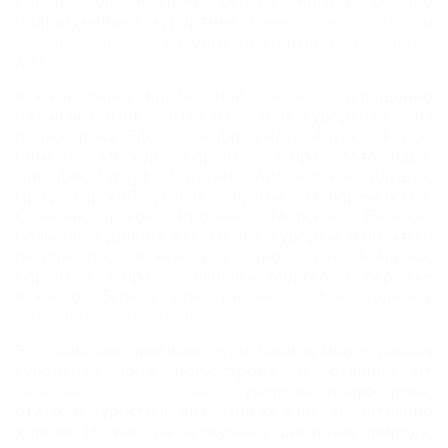
Говоря об Южном берега Крыма обычно
подразумевают курортные зоны
Большая Ялта
и
Большая Алушта
, которые протянулись от
Фороса
до
Судака
.
Южный берег Крыма, или как его сокращенно
называют ЮБК, самая известная курортная зона
полуострова. Здесь находятся Ялта, Алупка, Форос,
Симеиз, Мисхор, Кореиз, Гаспра, Массандра,
Ливадия, Гурзуф, Партенит, Айвазовское, Алушта,
Профессорский уголок Алушты, Малореченское,
Солнечногорское, Рыбачье, Морское, Веселое,
Солнечная долина. Кстати, все курорты этой части
региона расположены довольно плотно. А Алупка,
Кореиз и Гаспра уже слились. Морское побережье
Южного берега представляет собой цепочку
санаториев
и
гостиниц
.
Это наиболее любимая туристами и многогранная
курортная зона полуострова. В отличие от
Западных
и
Восточных
курортов полуострова,
отдых в туристических уголках ЮБК значительно
дороже. Но все траты окупают шикарная природа,