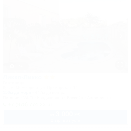
1 / 48
Ликко-Ликко
Гостиница
Крым, Межводное, ул. Приморская, 14
150м до моря
447м до центра
Питание
Wi-Fi
Кондиционер
Бассейн
Автостоянка
+7 (978) 774-23-61
3 000
руб.
от
2 взр. в августе