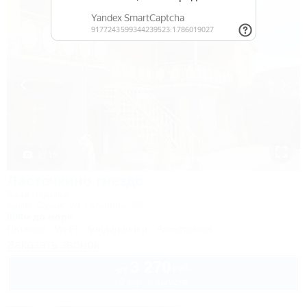
1 / 15
Ласточкино гнездо
База отдыха
Крым, Судак, ул. Гагарина, 55
800м до моря
Питание
Wi-Fi
Кондиционер
Автостоянка
Заказать звонок
3 270
руб.
от
2 взр. в августе