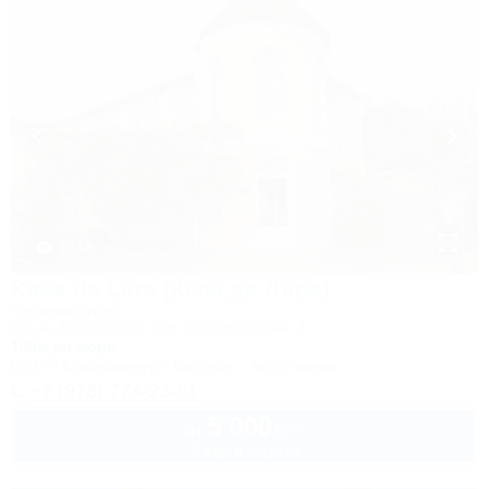
1 / 48
Kasa de Lara (Каса де Лара)
Гостевой дом
Крым, Межводное, пер. Аэрофлотский, 1
100м до моря
Wi-Fi
Кондиционер
Бассейн
Автостоянка
+7 (978) 774-23-61
5 000
руб.
от
2 взр. в августе