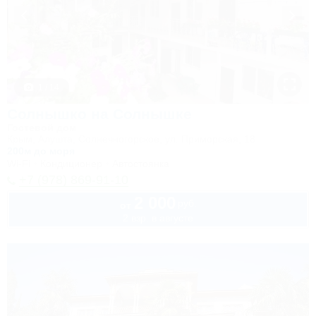
1 / 14
Солнышко на Солнышке
Гостевой дом
Крым, Алушта, Солнечногорское, ул. Приморская, 18
200м до моря
Wi-Fi
Кондиционер
Автостоянка
+7 (978) 869-91-10
2 000
руб.
от
2 взр. в августе