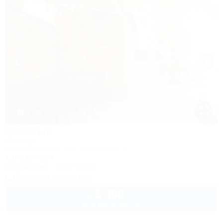
1 / 19
Удобный
Коттедж
Крым, Феодосия, пер. Лысогорный, 4
1,1км до моря
Кондиционер
Автостоянка
Показать телефон
5 300
руб.
от
до 8 взр. в августе