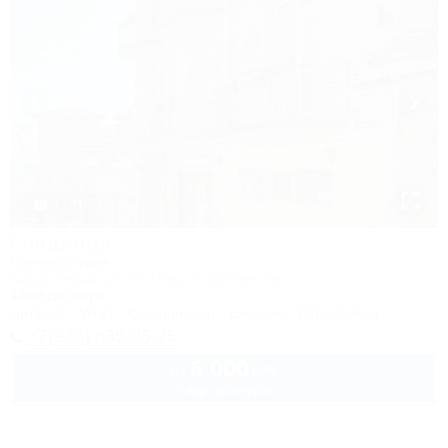
1 / 31
Глициния
Гостевой дом
Крым, Феодосия, ул. Революционная, 1а
100м до моря
Питание
Wi-Fi
Кондиционер
Бассейн
Автостоянка
+7(978) 835-05-25
6 000
руб.
от
2 взр. в августе