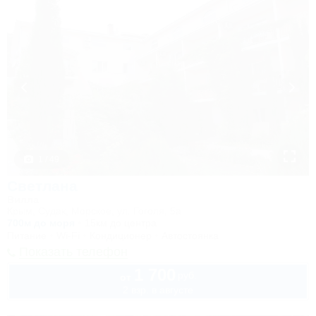
1 / 49
Светлана
Вилла
Крым, Судак, Морское, ул. Гоголя, 5а
700м до моря
15км до центра
Питание
Wi-Fi
Кондиционер
Автостоянка
Показать телефон
1 700
руб.
от
2 взр. в августе