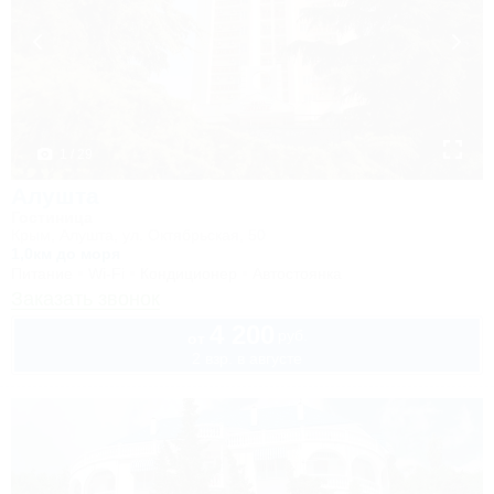
1 / 29
Алушта
Гостиница
Крым, Алушта, ул. Октябрьская, 50
1,0км до моря
Питание
Wi-Fi
Кондиционер
Автостоянка
Заказать звонок
4 200
руб.
от
2 взр. в августе