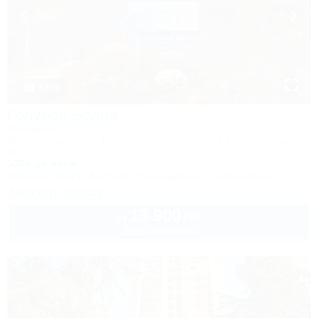
1 / 19
Голубая Волна
Пансионат
Крым, Алушта, пер. Перекопский, 7 - корпус 1,2, ул. Ленина, 22 -
корпус 3
300м до моря
Питание
Wi-Fi
Бассейн
Кондиционер
Автостоянка
Заказать звонок
13 900
руб.
от
2 взр. в августе