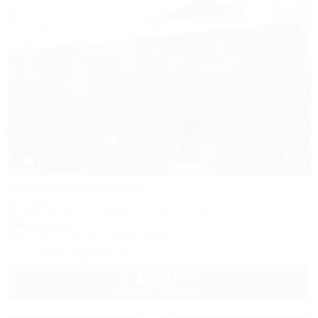
1 / 19
Солнечный домик
Коттедж
Симферополь, Николаевка, ул. Ленина, 10
500м до моря
Wi-Fi
Кондиционер
Автостоянка
+7 (978) 710-69-17
1 200
руб.
от
до 3 взр. в августе