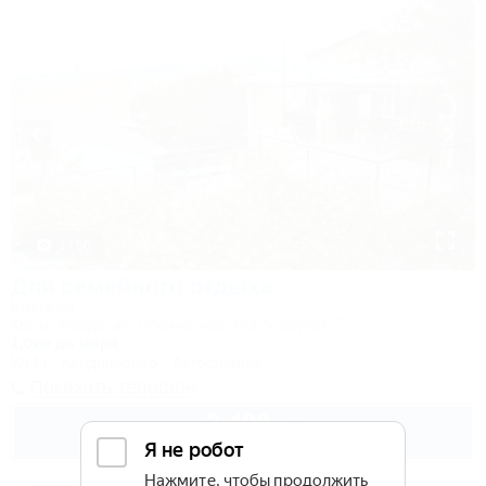
1 / 50
Для семейного отдыха
Коттедж
Крым, Феодосия, Военно-морской переулок, 7
1,0км до моря
Wi-Fi
Кондиционер
Автостоянка
Показать телефон
2 400
руб.
от
до 5 взр. в августе