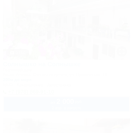
1 / 14
Солнышко на Солнышке
Гостевой дом
Крым, Алушта, Солнечногорское, ул. Приморская, 18
200м до моря
Wi-Fi
Кондиционер
Автостоянка
+7 (978) 869-91-10
2 000
руб.
от
2 взр. в августе