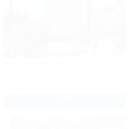
1 / 35
Sofi Gold (Софи Голд)
Гостевой дом
Крым, Алушта, ул. Слуцкого, 36
350м до моря
Wi-Fi
Кондиционер
Автостоянка
+7 (909) 372-05-07
2 000
руб.
от
2 взр. в августе