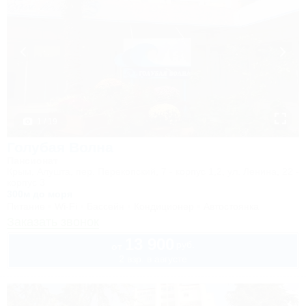
1 / 19
Голубая Волна
Пансионат
Крым, Алушта, пер. Перекопский, 7 - корпус 1,2, ул. Ленина, 22 -
корпус 3
300м до моря
Питание
Wi-Fi
Бассейн
Кондиционер
Автостоянка
Заказать звонок
13 900
руб.
от
2 взр. в августе