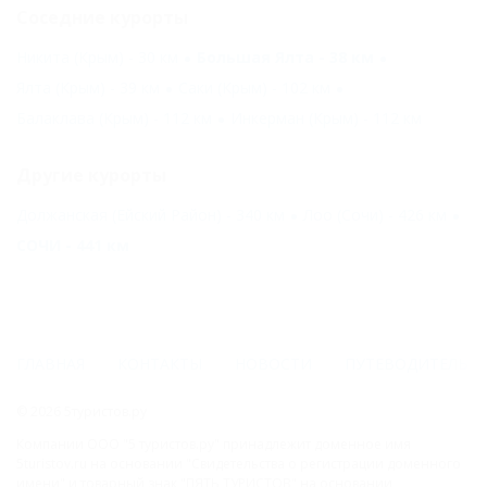
Соседние курорты
Никита (Крым) - 30 км
Большая Ялта - 38 км
Ялта (Крым) - 39 км
Саки (Крым) - 102 км
Балаклава (Крым) - 112 км
Инкерман (Крым) - 112 км
Другие курорты
Должанская (Ейский Район) - 340 км
Лоо (Сочи) - 426 км
СОЧИ - 441 км
ГЛАВНАЯ
КОНТАКТЫ
НОВОСТИ
ПУТЕВОДИТЕЛЬ
© 2026 5туристов.ру
Компании ООО "5 туристов.ру" принадлежит доменное имя
5turistov.ru на основании "Свидетельства о регистрации доменного
имени" и товарный знак "ПЯТЬ ТУРИСТОВ" на основании