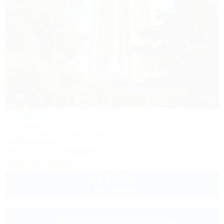
1 / 29
Алушта
Гостиница
Крым, Алушта, ул. Октябрьская, 50
1,0км до моря
Питание
Wi-Fi
Кондиционер
Автостоянка
Заказать звонок
4 200
руб.
от
2 взр. в августе