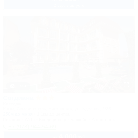
2 взр. в августе
1 / 48
Согдиана
Коттедж
Крым, Симферополь, Николаевка, ул.Чудесная, 2/35
250м до моря
1,1км до центра
Питание
Wi-Fi
Кондиционер
Бассейн
Автостоянка
+7 (978) 944-54-69
4 000
руб.
от