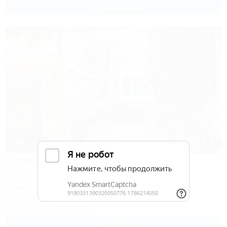
2 взр. в августе
1 / 37
Домашний уют
Коттедж
Крым, Феодосия, пер. Военно-морской, 9
1,0км до моря
Wi-Fi
Кондиционер
Автостоянка
Показать телефон
5 500
руб.
от