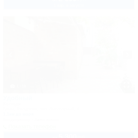
1 взр. в августе
1 / 19
Удобный
Коттедж
Крым, Феодосия, пер. Лысогорный, 4
1,1км до моря
Кондиционер
Автостоянка
Показать телефон
5 300
руб.
от