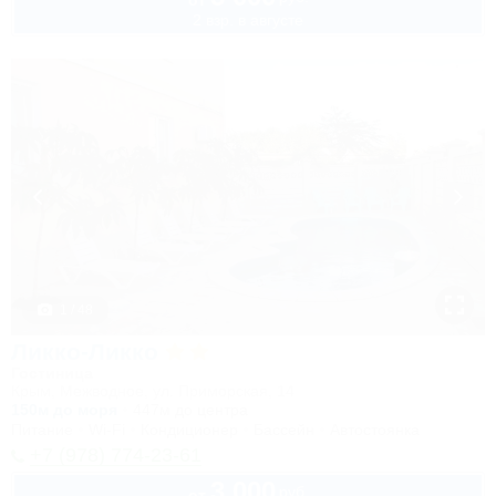
от
2 взр. в августе
1 / 48
Ликко-Ликко
Гостиница
Крым, Межводное, ул. Приморская, 14
150м до моря
447м до центра
Питание
Wi-Fi
Кондиционер
Бассейн
Автостоянка
+7 (978) 774-23-61
3 000
руб.
от