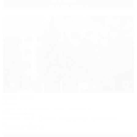
до 11 взр. в августе
1 / 18
Серсиаль
Отель
Крым, Ялта, Алупка, ул. Шоссе Свободы, 2
300м до моря
Питание
Wi-Fi
Бассейн
Кондиционер
Автостоянка
Заказать звонок