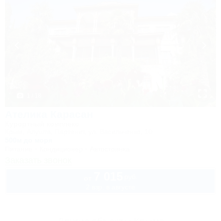
1 / 18
Ателика Карасан
Курортный комплекс
Крым, Алушта, Партенит, ул. Васильченко, 10
500м до моря
Питание
Кондиционер
Автостоянка
Заказать звонок
7 015
руб.
от
2 взр. в августе