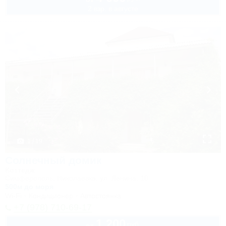
2 взр. в августе
1 / 19
Солнечный домик
Коттедж
Симферополь, Николаевка, ул. Ленина, 10
500м до моря
Wi-Fi
Кондиционер
Автостоянка
+7 (978) 710-69-17
1 200
руб.
от