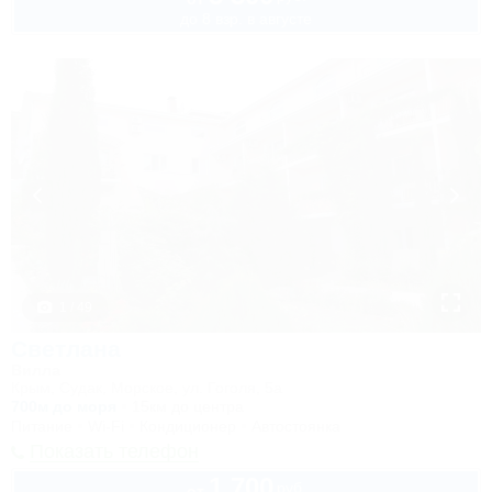
до 8 взр. в августе
1 / 49
Светлана
Вилла
Крым, Судак, Морское, ул. Гоголя, 5а
700м до моря
15км до центра
Питание
Wi-Fi
Кондиционер
Автостоянка
Показать телефон
1 700
руб.
от