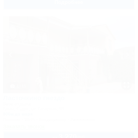
Подробнее
1 / 15
Ласточкино гнездо
База отдыха
Крым, Судак, ул. Гагарина, 55
800м до моря
Питание
Wi-Fi
Кондиционер
Автостоянка
Заказать звонок
3 270
руб.
от