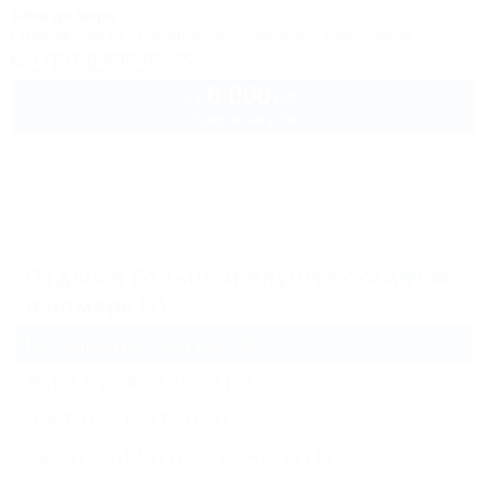
100м до моря
Питание
Wi-Fi
Кондиционер
Бассейн
Автостоянка
+7(978) 835-05-25
6 000
руб.
от
2 взр. в августе
Архив
Отдых в Большой Алуште с сейфом
в номере (2)
Гостиницы и отели
(2)
Жильё для отдыха
(2)
Частный сектор
(1)
Санатории и пансионаты
(1)