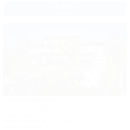
4 200
руб.
от
2 взр. в августе
1 / 18
Ателика Карасан
Курортный комплекс
Крым, Алушта, Партенит, ул. Васильченко, 10
500м до моря
Питание
Кондиционер
Автостоянка
Заказать звонок