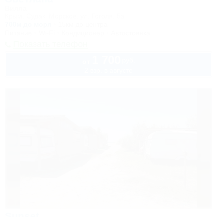
Вилла
Крым, Судак, Морское, ул. Гоголя, 5а
700м до моря
15км до центра
Питание
Wi-Fi
Кондиционер
Автостоянка
Показать телефон
1 700
руб.
от
2 взр. в августе
Sunset