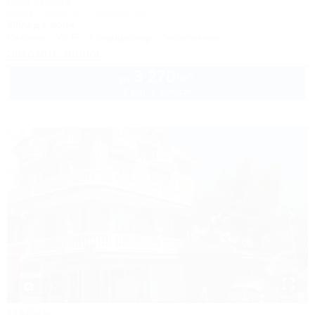
База отдыха
Крым, Судак, ул. Гагарина, 55
800м до моря
Питание
Wi-Fi
Кондиционер
Автостоянка
Заказать звонок
3 270
руб.
от
2 взр. в августе
1 / 17
Чайка