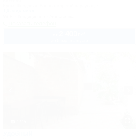
Коттедж
Крым, Феодосия, Военно-морской переулок, 7
1,0км до моря
Wi-Fi
Кондиционер
Автостоянка
Показать телефон
2 400
руб.
от
до 5 взр. в августе
1 / 19
Удобный