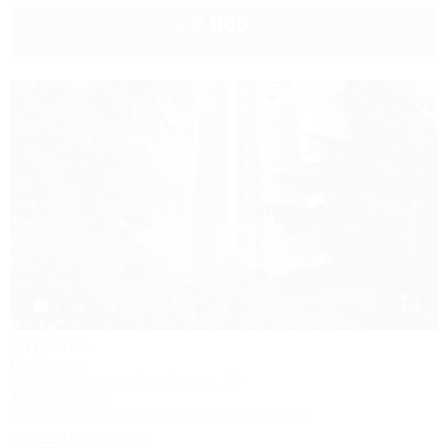
2 000
руб.
от
2 взр. в августе
1 / 29
Алушта
Гостиница
Крым, Алушта, ул. Октябрьская, 50
1,0км до моря
Питание
Wi-Fi
Кондиционер
Автостоянка
Заказать звонок