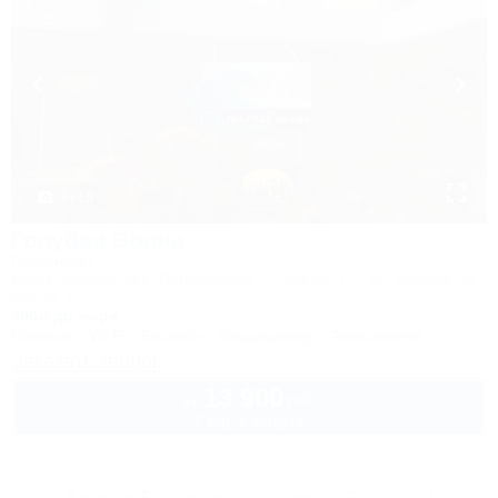
1 / 19
Голубая Волна
Пансионат
Крым, Алушта, пер. Перекопский, 7 - корпус 1,2, ул. Ленина, 22 -
корпус 3
300м до моря
Питание
Wi-Fi
Бассейн
Кондиционер
Автостоянка
Заказать звонок
13 900
руб.
от
2 взр. в августе