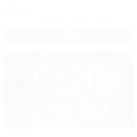
Гостиница
Крым, Межводное, ул. Приморская, 14
150м до моря
447м до центра
Питание
Wi-Fi
Кондиционер
Бассейн
Автостоянка
+7 (978) 774-23-61
3 000
руб.
от
2 взр. в августе
1 / 48
Согдиана