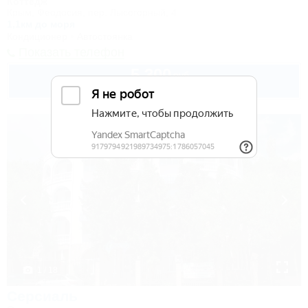
Коттедж
Крым, Феодосия, пер. Лысогорный, 4
1,1км до моря
Кондиционер
Автостоянка
Показать телефон
5 300
руб.
от
до 8 взр. в августе
1 / 18
Серсиаль