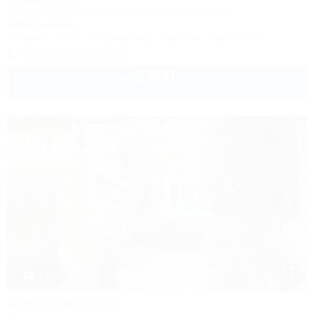
Гостевой дом
Крым, Евпатория, Береговое, ул. Приморская, 4
180м до моря
Питание
Wi-Fi
Кондиционер
Бассейн
Автостоянка
+7 (978) 720-74-08
2 600
руб.
от
1 взр. в августе
1 / 37
Домашний уют