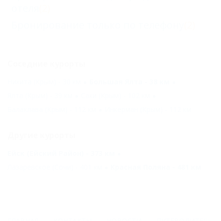
отеля
(2)
Бронирование только по телефону
(2)
Соседние курорты
Никита (Крым) - 30 км
Большая Ялта - 38 км
Ялта (Крым) - 39 км
Саки (Крым) - 102 км
Балаклава (Крым) - 112 км
Инкерман (Крым) - 112 км
Другие курорты
Ейск (Ейский Район) - 373 км
Лазаревское (Сочи) - 401 км
Красная Поляна - 481 км
ГЛАВНАЯ
КОНТАКТЫ
НОВОСТИ
ПУТЕВОДИТЕЛЬ