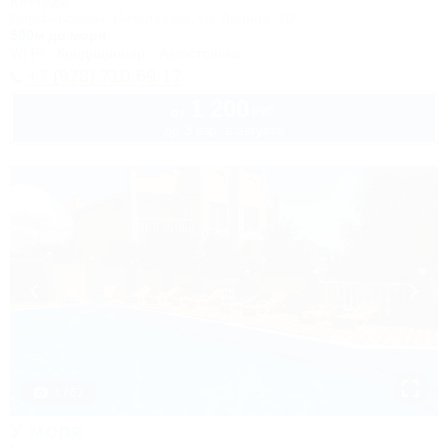
Коттедж
Симферополь, Николаевка, ул. Ленина, 10
500м до моря
Wi-Fi
Кондиционер
Автостоянка
+7 (978) 710-69-17
1 200
руб.
от
до 3 взр. в августе
1 / 62
У моря