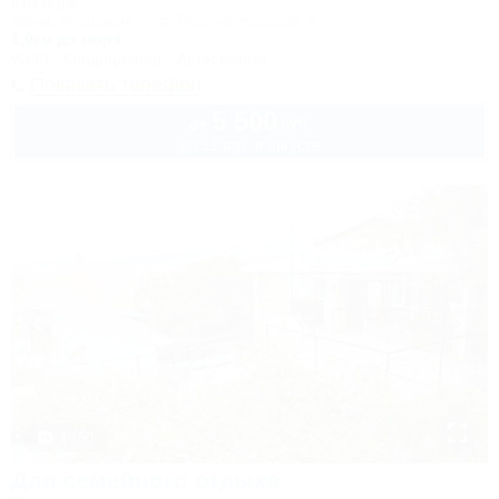
Коттедж
Крым, Феодосия, пер. Военно-морской, 9
1,0км до моря
Wi-Fi
Кондиционер
Автостоянка
Показать телефон
5 500
руб.
от
до 11 взр. в августе
1 / 50
Для семейного отдыха