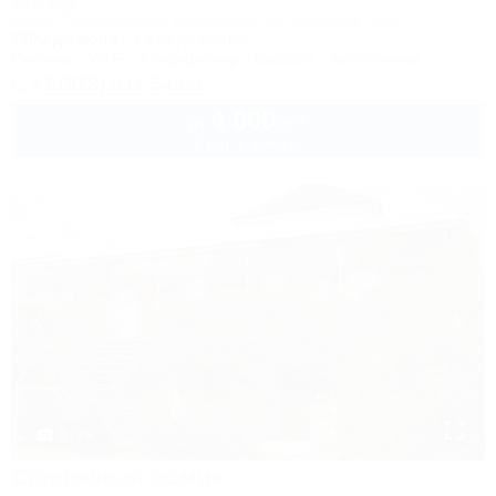
Коттедж
Крым, Симферополь, Николаевка, ул.Чудесная, 2/35
250м до моря
1,1км до центра
Питание
Wi-Fi
Кондиционер
Бассейн
Автостоянка
+7 (978) 944-54-69
4 000
руб.
от
2 взр. в августе
1 / 19
Солнечный домик