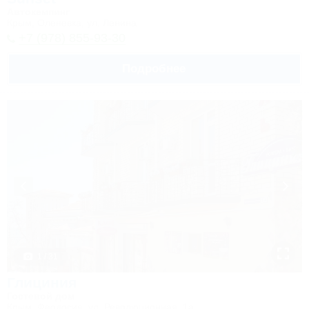
Автокемпинг
Крым, Оленевка, ул. Ленина
+7 (978) 855-93-30
Подробнее
1 / 31
Глициния
Гостевой дом
Крым, Феодосия, ул. Революционная, 1а