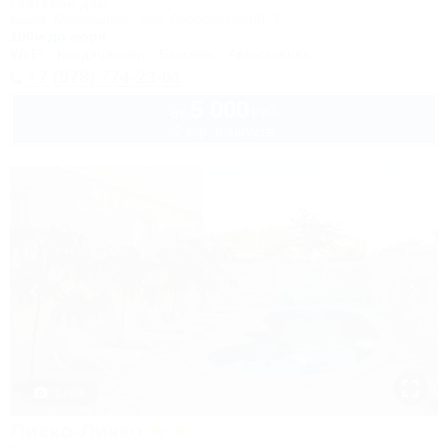
Гостевой дом
Крым, Межводное, пер. Аэрофлотский, 1
100м до моря
Wi-Fi
Кондиционер
Бассейн
Автостоянка
+7 (978) 774-23-61
5 000
руб.
от
2 взр. в августе
1 / 48
Ликко-Ликко