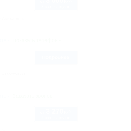
3 000
руб.
от
2 взр. в августе
Автостоянка
рте
Показать телефон
Подробнее
2
Автостоянка
рте
Заказать звонок
3 270
руб.
от
2 взр. в августе
нка