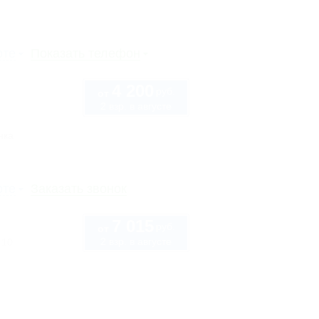
рте
Показать телефон
4 200
руб.
от
2 взр. в августе
нка
рте
Заказать звонок
7 015
руб.
от
2 взр. в августе
 10