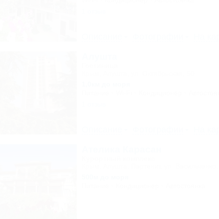
Wi-Fi
Кондиционер
Автостоянка
1 отзыв
Описание
Фотографии
На ка
Алушта
Гостиница
Крым, Алушта, ул. Октябрьская, 50
1,0км до моря
Питание
Wi-Fi
Кондиционер
Автостоя
1 отзыв
Описание
Фотографии
На ка
Ателика Карасан
Курортный комплекс
Крым, Алушта, Партенит, ул. Васильченко,
500м до моря
Питание
Кондиционер
Автостоянка