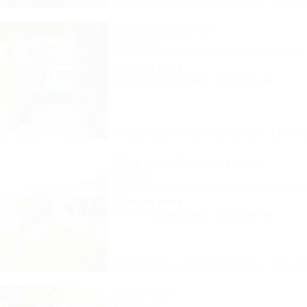
Описание
Фотографии
На ка
Домашний уют
Коттедж
Крым, Феодосия, пер. Военно-морской, 9
1,0км до моря
Wi-Fi
Кондиционер
Автостоянка
Описание
Фотографии
На ка
Для семейного отдыха
Коттедж
Крым, Феодосия, Военно-морской переуло
1,0км до моря
Wi-Fi
Кондиционер
Автостоянка
Описание
Фотографии
На ка
Удобный
Коттедж