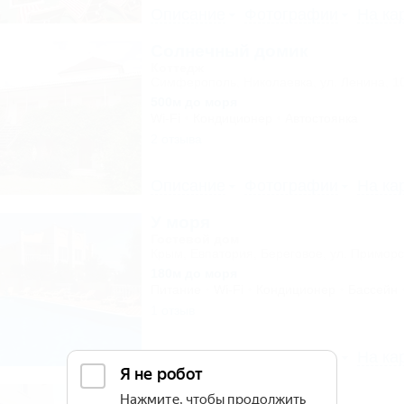
Описание
Фотографии
На ка
Солнечный домик
Коттедж
Симферополь, Николаевка, ул. Ленина, 1
500м до моря
Wi-Fi
Кондиционер
Автостоянка
2 отзыва
Описание
Фотографии
На ка
У моря
Гостевой дом
Крым, Евпатория, Береговое, ул. Приморс
180м до моря
Питание
Wi-Fi
Кондиционер
Бассейн
1 отзыв
Описание
Фотографии
На ка
Ликко-Ликко