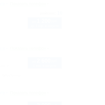
рте
Показать телефон
10
рейтинг:
1 200
руб.
0
от
до 3 взр. в августе
рте
Показать телефон
2 600
руб.
от
1 взр. в августе
кая, 4
Автостоянка
рте
Показать телефон