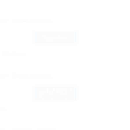
рте
Заказать звонок
Подробнее
Автостоянка
рте
Заказать звонок
1 700
руб.
от
2 взр. в августе
нка