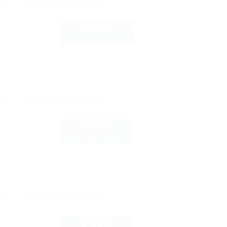
рте
Показать телефон
5 500
руб.
от
до 11 взр. в августе
рте
Показать телефон
2 400
руб.
от
до 5 взр. в августе
к, 7
рте
Показать телефон
5 300
руб.
от