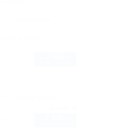
Автостоянка
рте
Заказать звонок
льшой Алушты
2 000
руб.
от
2 взр. в августе
рте
Показать телефон
10
рейтинг:
2 000
руб.
орская, 18
от
2 взр. в августе