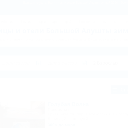
Большая Алушта: Гостиницы и отели Большой Алушты зимой 2026 – бронир
Абхазия
Грузия
Краснодарский край
Горнолыжные курорты
Те
ицы и отели Большой Алушты зим
иц и отелей по направлению Большая Алушта. Куда поехать на отд
Сп
Голубая Волна
Пансионат
Крым, Алушта, пер. Перекопский, 7 - корпу
Ленина, 22 - корпус 3
300м до моря