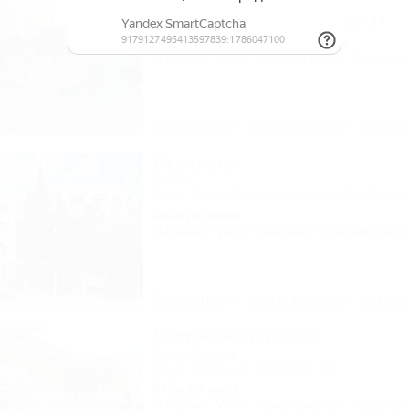
Гостиница
Крым, Межводное, ул. Приморская, 14
150м до моря
447м до центра
Питание
Wi-Fi
Кондиционер
Бассейн
Описание
Фотографии
На ка
Серсиаль
Отель
Крым, Ялта, Алупка, ул. Шоссе Свободы, 
300м до моря
Питание
Wi-Fi
Бассейн
Кондиционер
Описание
Фотографии
На ка
Ласточкино гнездо
База отдыха
Крым, Судак, ул. Гагарина, 55
800м до моря
Питание
Wi-Fi
Кондиционер
Автостоя