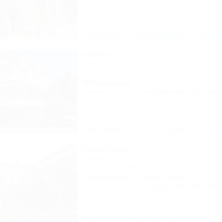
Описание
Фотографии
На ка
Чайка
Отель
Крым, Ялта, Симеиз, ул. Луговского, 1а
500м до моря
Питание
Wi-Fi
Кондиционер
Бассейн
Описание
Фотографии
На ка
Светлана
Вилла
Крым, Судак, Морское, ул. Гоголя, 5а
700м до моря
15км до центра
Питание
Wi-Fi
Кондиционер
Автостоя
2 отзыва