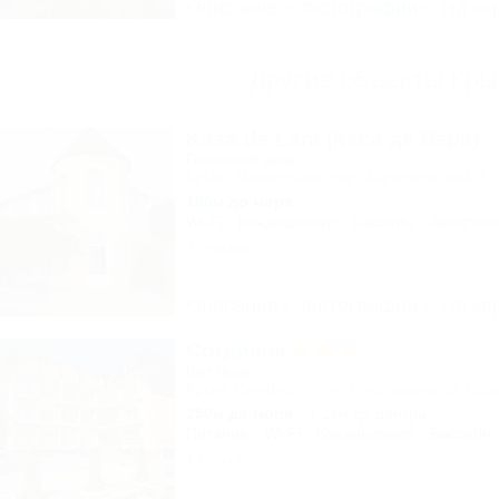
Описание
Фотографии
На ка
Другие объекты Кр
Kasa de Lara (Каса де Лара)
Гостевой дом
Крым, Межводное, пер. Аэрофлотский, 1
100м до моря
Wi-Fi
Кондиционер
Бассейн
Автостоя
2 отзыва
Описание
Фотографии
На ка
Согдиана
Коттедж
Крым, Симферополь, Николаевка, ул.Чуде
250м до моря
1,1км до центра
Питание
Wi-Fi
Кондиционер
Бассейн
1 отзыв