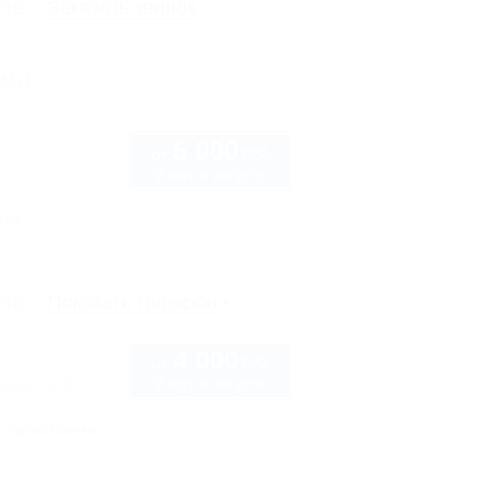
рте
Заказать звонок
ыма
5 000
руб.
от
2 взр. в августе
нка
рте
Показать телефон
4 000
руб.
от
2 взр. в августе
сная, 2/35
Автостоянка