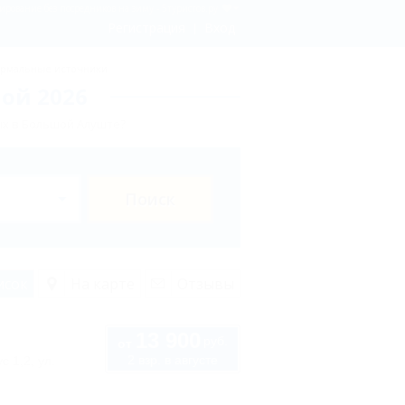
ование без посредников на зиму - 5туристов.ру
Регистрация
Вход
рмальные источники
ой 2026
ых в Большой Алуште?
Поиск
исок
На карте
Отзывы
13 900
руб.
от
2 взр. в августе
с 1,2, ул.