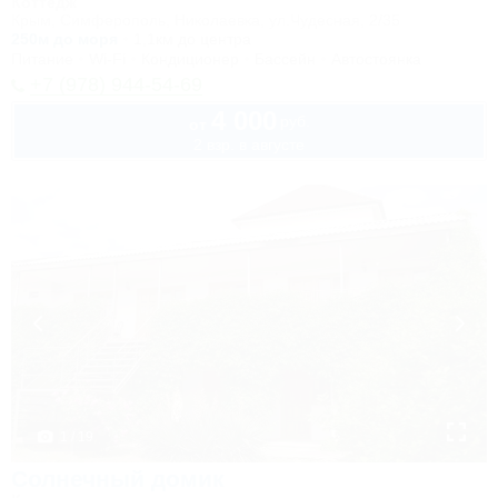
Коттедж
Крым, Симферополь, Николаевка, ул.Чудесная, 2/35
250м до моря
1,1км до центра
Питание
Wi-Fi
Кондиционер
Бассейн
Автостоянка
+7 (978) 944-54-69
4 000
руб.
от
2 взр. в августе
1 / 19
Солнечный домик