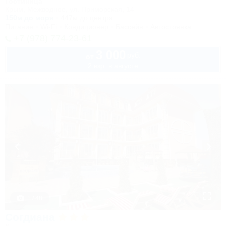
Гостиница
Крым, Межводное, ул. Приморская, 14
150м до моря
447м до центра
Питание
Wi-Fi
Кондиционер
Бассейн
Автостоянка
+7 (978) 774-23-61
3 000
руб.
от
2 взр. в августе
1 / 48
Согдиана