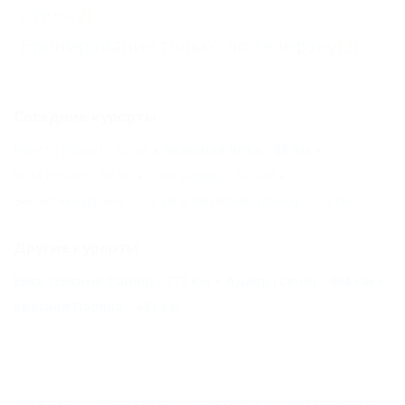
отеля
(2)
Бронирование только по телефону
(2)
Соседние курорты
Никита (Крым) - 30 км
Большая Ялта - 38 км
Ялта (Крым) - 39 км
Саки (Крым) - 102 км
Балаклава (Крым) - 112 км
Инкерман (Крым) - 112 км
Другие курорты
Ейск (Ейский Район) - 373 км
Адлер (Сочи) - 464 км
Красная Поляна - 481 км
ГЛАВНАЯ
КОНТАКТЫ
НОВОСТИ
ПУТЕВОДИТЕЛЬ