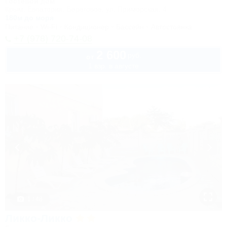
Гостевой дом
Крым, Евпатория, Береговое, ул. Приморская, 4
180м до моря
Питание
Wi-Fi
Кондиционер
Бассейн
Автостоянка
+7 (978) 720-74-08
2 600
руб.
от
1 взр. в августе
1 / 48
Ликко-Ликко