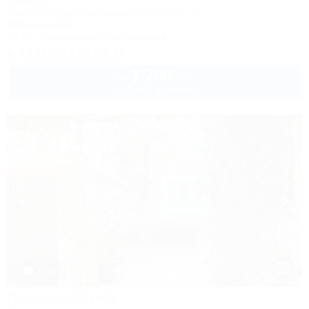
Коттедж
Симферополь, Николаевка, ул. Ленина, 10
500м до моря
Wi-Fi
Кондиционер
Автостоянка
+7 (978) 710-69-17
1 200
руб.
от
до 3 взр. в августе
1 / 37
Домашний уют