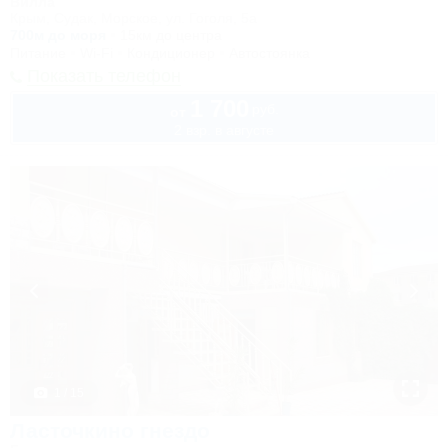
Вилла
Крым, Судак, Морское, ул. Гоголя, 5а
700м до моря
15км до центра
Питание
Wi-Fi
Кондиционер
Автостоянка
Показать телефон
1 700
руб.
от
2 взр. в августе
1 / 15
Ласточкино гнездо