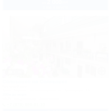
2 000
руб.
от
2 взр. в августе
1 / 14
Солнышко на Солнышке
Гостевой дом
Крым, Алушта, Солнечногорское, ул. Приморская, 18
200м до моря
Wi-Fi
Кондиционер
Автостоянка
+7 (978) 869-91-10