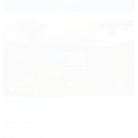
7 015
руб.
от
2 взр. в августе
1 / 19
Голубая Волна
Пансионат
Крым, Алушта, пер. Перекопский, 7 - корпус 1,2, ул. Ленина, 22 -
корпус 3
300м до моря
Питание
Wi-Fi
Бассейн
Кондиционер
Автостоянка
Заказать звонок