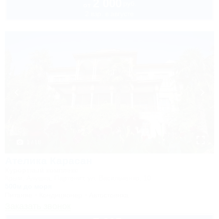
2 000
руб.
от
2 взр. в августе
1 / 18
Ателика Карасан
Курортный комплекс
Крым, Алушта, Партенит, ул. Васильченко, 10
500м до моря
Питание
Кондиционер
Автостоянка
Заказать звонок