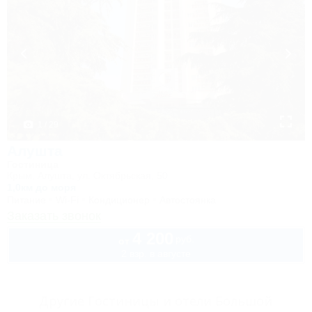
1 / 29
Алушта
Гостиница
Крым, Алушта, ул. Октябрьская, 50
1,0км до моря
Питание
Wi-Fi
Кондиционер
Автостоянка
Заказать звонок
4 200
руб.
от
2 взр. в августе
Другие Гостиницы и отели Большой