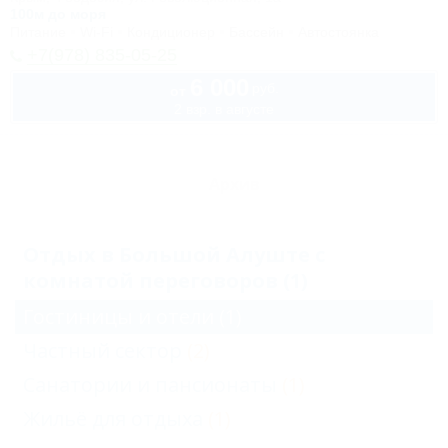
100м до моря
Питание
Wi-Fi
Кондиционер
Бассейн
Автостоянка
+7(978) 835-05-25
6 000
руб.
от
2 взр. в августе
Архив
Отдых в Большой Алуште с
комнатой переговоров (1)
Гостиницы и отели
(1)
Частный сектор
(2)
Санатории и пансионаты
(1)
Жильё для отдыха
(1)