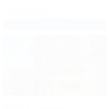
Автокемпинг
Крым, Оленевка, ул. Ленина
+7 (978) 855-93-30
Подробнее
1 / 31
Глициния
Гостевой дом
Крым, Феодосия, ул. Революционная, 1а