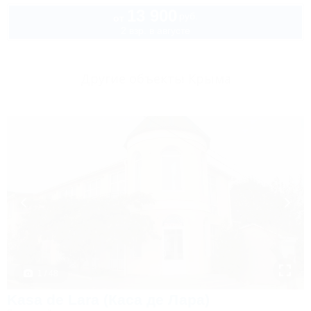
13 900
руб.
от
2 взр. в августе
Другие объекты Крыма
1 / 48
Kasa de Lara (Каса де Лара)