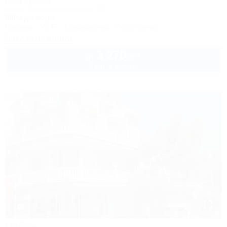
База отдыха
Крым, Судак, ул. Гагарина, 55
800м до моря
Питание
Wi-Fi
Кондиционер
Автостоянка
Заказать звонок
3 270
руб.
от
2 взр. в августе
1 / 17
Чайка