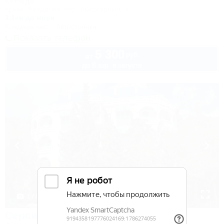
Коттедж
Крым, Феодосия, пер. Лысогорный, 4
1,1км до моря
Кондиционер
Автостоянка
Показать телефон
5 300
руб.
от
до 8 взр. в августе
1 / 18
Серсиаль