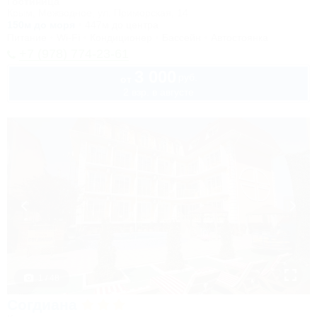
Гостиница
Крым, Межводное, ул. Приморская, 14
150м до моря
447м до центра
Питание
Wi-Fi
Кондиционер
Бассейн
Автостоянка
+7 (978) 774-23-61
3 000
руб.
от
2 взр. в августе
1 / 48
Согдиана