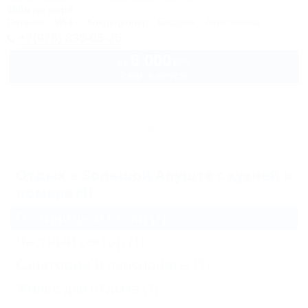
100м до моря
Питание
Wi-Fi
Кондиционер
Бассейн
Автостоянка
+7(978) 835-05-25
6 000
руб.
от
2 взр. в августе
Архив
Отдых в Большой Алуште с кухней в
номере (1)
Гостиницы и отели
(1)
Частный сектор
(1)
Санатории и пансионаты
(1)
Жильё для отдыха
(1)