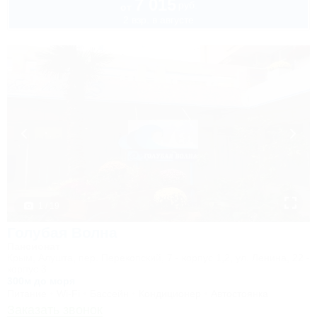
7 015
руб.
от
2 взр. в августе
1 / 19
Голубая Волна
Пансионат
Крым, Алушта, пер. Перекопский, 7 - корпус 1,2, ул. Ленина, 22 -
корпус 3
300м до моря
Питание
Wi-Fi
Бассейн
Кондиционер
Автостоянка
Заказать звонок