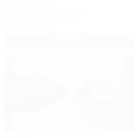
Коттедж
Крым, Феодосия, пер. Военно-морской, 9
1,0км до моря
Wi-Fi
Кондиционер
Автостоянка
Показать телефон
5 500
руб.
от
до 11 взр. в августе
Sunset