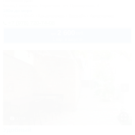
Гостевой дом
Крым, Евпатория, Береговое, ул. Приморская, 4
180м до моря
Питание
Wi-Fi
Кондиционер
Бассейн
Автостоянка
+7 (978) 720-74-08
2 600
руб.
от
1 взр. в августе
1 / 19
Удобный