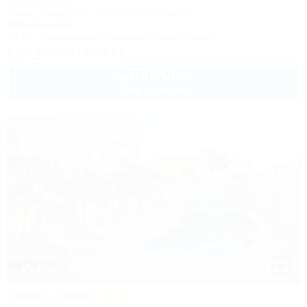
Гостевой дом
Крым, Межводное, пер. Аэрофлотский, 1
100м до моря
Wi-Fi
Кондиционер
Бассейн
Автостоянка
+7 (978) 774-23-61
5 000
руб.
от
2 взр. в августе
1 / 48
Ликко-Ликко