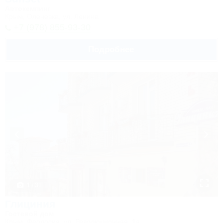
Автокемпинг
Крым, Оленевка, ул. Ленина
+7 (978) 855-93-30
Подробнее
1 / 31
Глициния
Гостевой дом
Крым, Феодосия, ул. Революционная, 1а