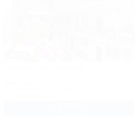
1 / 14
Солнышко на Солнышке
Гостевой дом
Крым, Алушта, Солнечногорское, ул. Приморская, 18
200м до моря
Wi-Fi
Кондиционер
Автостоянка
+7 (978) 869-91-10
2 000
руб.
от
2 взр. в августе
Другие Гостиницы и отели Большой