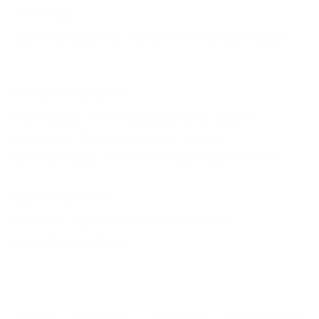
отеля
(2)
Бронирование только по телефону
(2)
Соседние курорты
Никита (Крым) - 30 км
Большая Ялта - 38 км
Ялта (Крым) - 39 км
Саки (Крым) - 102 км
Балаклава (Крым) - 112 км
Инкерман (Крым) - 112 км
Другие курорты
Лоо (Сочи) - 426 км
Хоста (Сочи) - 448 км
Адлер (Сочи) - 464 км
ГЛАВНАЯ
КОНТАКТЫ
НОВОСТИ
ПУТЕВОДИТЕЛЬ