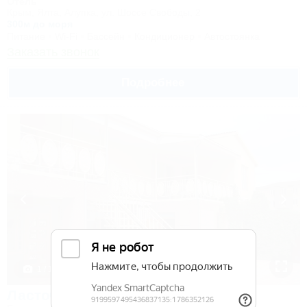
Отель
Крым, Ялта, Алупка, ул. Шоссе Свободы, 2
300м до моря
Питание
Wi-Fi
Бассейн
Кондиционер
Автостоянка
Заказать звонок
Подробнее
1 / 15
Ласточкино гнездо