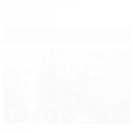
Коттедж
Крым, Феодосия, пер. Лысогорный, 4
1,1км до моря
Кондиционер
Автостоянка
Показать телефон
5 300
руб.
от
до 8 взр. в августе
1 / 18
Серсиаль