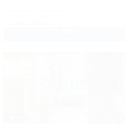
Вилла
Крым, Судак, Морское, ул. Гоголя, 5а
700м до моря
15км до центра
Питание
Wi-Fi
Кондиционер
Автостоянка
Показать телефон
1 700
руб.
от
2 взр. в августе
1 / 37
Домашний уют