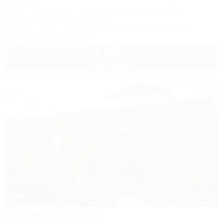
Коттедж
Крым, Симферополь, Николаевка, ул.Чудесная, 2/35
250м до моря
1,1км до центра
Питание
Wi-Fi
Кондиционер
Бассейн
Автостоянка
+7 (978) 944-54-69
4 000
руб.
от
2 взр. в августе
1 / 19
Солнечный домик