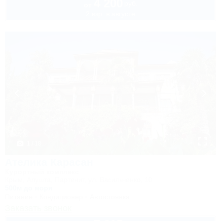
4 200
руб.
от
2 взр. в августе
1 / 18
Ателика Карасан
Курортный комплекс
Крым, Алушта, Партенит, ул. Васильченко, 10
500м до моря
Питание
Кондиционер
Автостоянка
Заказать звонок