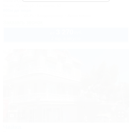
База отдыха
Крым, Судак, ул. Гагарина, 55
800м до моря
Питание
Wi-Fi
Кондиционер
Автостоянка
Заказать звонок
3 270
руб.
от
2 взр. в августе
1 / 17
Чайка