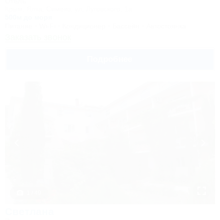
Отель
Крым, Ялта, Симеиз, ул. Луговского, 1а
500м до моря
Питание
Wi-Fi
Кондиционер
Бассейн
Автостоянка
Заказать звонок
Подробнее
1 / 49
Светлана