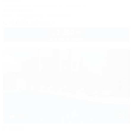
Коттедж
Симферополь, Николаевка, ул. Ленина, 10
500м до моря
Wi-Fi
Кондиционер
Автостоянка
+7 (978) 710-69-17
1 200
руб.
от
до 3 взр. в августе
1 / 62
У моря