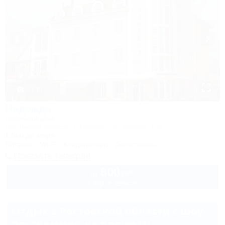
1 / 38
Надежда
Гостевой дом
Ростовская область, г. Таганрог, ул. Чехова, 156
1,0км до моря
Питание
Wi-Fi
Кондиционер
Автостоянка
Показать телефон
600
руб.
от
2 взр. в августе
Отдых в Ростовской области с шоу-
программой на пляже (1)