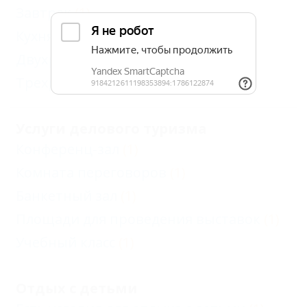
Завтрак
(1)
Кухня в номере
(1)
Двухразовое
(1)
Трехразовое
(1)
Услуги делового туризма
Конференц-зал
(1)
Комната переговоров
(1)
Банкетный зал
(1)
Площади для проведения выставок
(1)
Учебный класс
(1)
Отдых с детьми