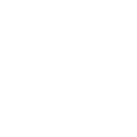
Бронирование только по телефону
(1)
Курорты мира
Большая Алушта
Небуг (Туапсе)
Темрюк (Темрюкский Район)
ГЛАВНАЯ
КОНТАКТЫ
НОВОСТИ
ПУТЕВОДИТЕЛЬ
© 2026 5туристов.ру
Компании ООО "5 туристов.ру" принадлежит доменное имя
5turistov.ru на основании "Свидетельства о регистрации доменного
имени" и товарный знак "ПЯТЬ ТУРИСТОВ" на основании
"Свидетельства на Товарный Знак № 564866". Это подтверждает
юридическую защиту прав, согласно статьям 1252 ГК РФ, 1484 ГК РФ
и 1229 ГК РФ.