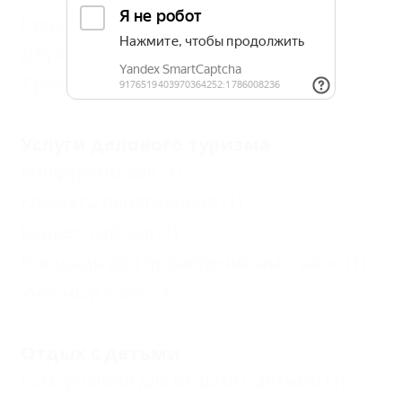
Кухня в номере
(1)
Двухразовое
(1)
Трехразовое
(1)
Услуги делового туризма
Конференц-зал
(1)
Комната переговоров
(1)
Банкетный зал
(1)
Площади для проведения выставок
(1)
Учебный класс
(1)
Отдых с детьми
Есть условия для отдыха с детьми
(1)