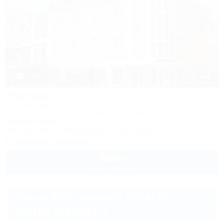
1 / 38
Надежда
Гостевой дом
Ростовская область, г. Таганрог, ул. Чехова, 156
1,0км до моря
Питание
Wi-Fi
Кондиционер
Автостоянка
Показать телефон
600
руб.
от
2 взр. в августе
Отдых в Ростовской области в
центре города (1)