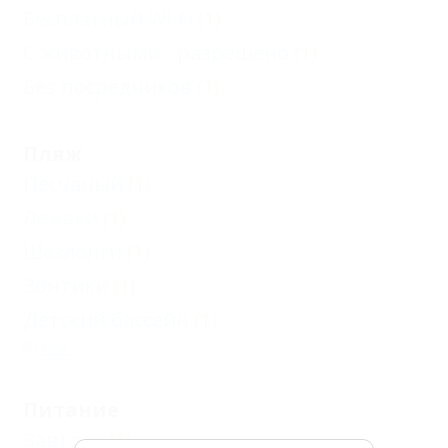
Бесплатный Wi-Fi
(1)
С животными - разрешено
(1)
Без посредников
(1)
Пляж
Песчаный
(1)
Лежаки
(1)
Шезлонги
(1)
Зонтики
(1)
Детский бассейн
(1)
Еще
Питание
Завтрак
(1)