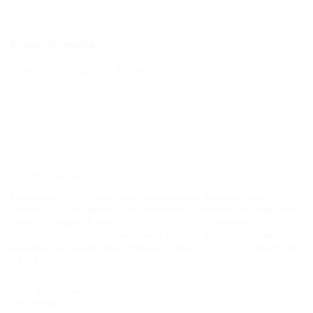
Курорты мира
Большая Алушта
Большая Ялта
Евпатория (Крым)
ГЛАВНАЯ
КОНТАКТЫ
НОВОСТИ
ПУТЕВОДИТЕЛЬ
© 2026 5туристов.ру
Компании ООО "5 туристов.ру" принадлежит доменное имя
5turistov.ru на основании "Свидетельства о регистрации доменного
имени" и товарный знак "ПЯТЬ ТУРИСТОВ" на основании
"Свидетельства на Товарный Знак № 564866". Это подтверждает
юридическую защиту прав, согласно статьям 1252 ГК РФ, 1484 ГК РФ
и 1229 ГК РФ.
ООО «На Кубани.ру»
2312157635