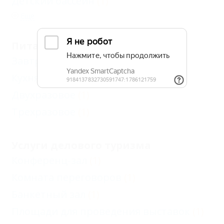
Детский бассейн
(1)
Еще
Питание
Завтрак
(1)
Кухня в номере
(1)
Двухразовое
(1)
Трехразовое
(1)
Услуги делового туризма
Конференц-зал
(1)
Комната переговоров
(1)
Банкетный зал
(1)
Площади для проведения выставок
(1)