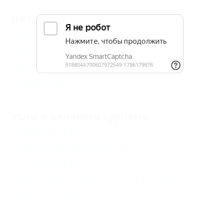
Питание
Завтрак
(1)
Кухня в номере
(1)
Двухразовое
(1)
Трехразовое
(1)
Услуги делового туризма
Конференц-зал
(1)
Комната переговоров
(1)
Банкетный зал
(1)
Площади для проведения выставок
(1)
Учебный класс
(1)