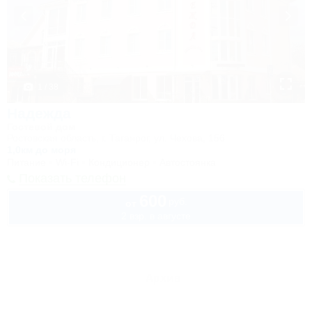
1 / 38
Надежда
Гостевой дом
Ростовская область, г. Таганрог, ул. Чехова, 156
1,0км до моря
Питание
Wi-Fi
Кондиционер
Автостоянка
Показать телефон
600
руб.
от
2 взр. в августе
Архив