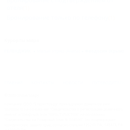
Бронирование с подтверждением от
отеля
(1)
Бронирование только по телефону
(1)
Курорты мира
ГЕЛЕНДЖИК
Малый Утриш (Анапа)
Феодосия (Крым)
ГЛАВНАЯ
КОНТАКТЫ
НОВОСТИ
ПУТЕВОДИТЕЛЬ
© 2026 5туристов.ру
Компании ООО "5 туристов.ру" принадлежит доменное имя
5turistov.ru на основании "Свидетельства о регистрации доменного
имени" и товарный знак "ПЯТЬ ТУРИСТОВ" на основании
"Свидетельства на Товарный Знак № 564866". Это подтверждает
юридическую защиту прав, согласно статьям 1252 ГК РФ, 1484 ГК РФ