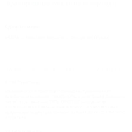
Бронирование только по телефону
(1)
Курорты мира
АНАПА
Большая Алушта
Феодосия (Крым)
ГЛАВНАЯ
КОНТАКТЫ
НОВОСТИ
ПУТЕВОДИТЕЛЬ
© 2026 5туристов.ру
Компании ООО "5 туристов.ру" принадлежит доменное имя
5turistov.ru на основании "Свидетельства о регистрации доменного
имени" и товарный знак "ПЯТЬ ТУРИСТОВ" на основании
"Свидетельства на Товарный Знак № 564866". Это подтверждает
юридическую защиту прав, согласно статьям 1252 ГК РФ, 1484 ГК РФ
и 1229 ГК РФ.
ООО «На Кубани.ру»