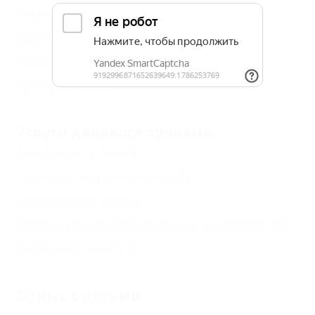
Завтрак
(1)
Кухня в номере
(1)
Двухразовое
(1)
Трехразовое
(1)
Услуги делового туризма
Конференц-зал
(1)
Комната переговоров
(1)
Банкетный зал
(1)
Площади для проведения выставок
(1)
Учебный класс
(1)
Отдых с детьми