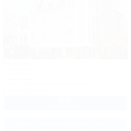
1 / 38
Надежда
Гостевой дом
Ростовская область, г. Таганрог, ул. Чехова, 156
1,0км до моря
Питание
Wi-Fi
Кондиционер
Автостоянка
Показать телефон
600
руб.
от
2 взр. в августе
Отдых в Ростовской области с
шезлонгами на пляже (1)