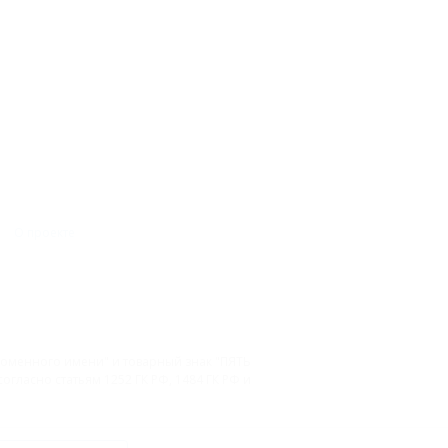
О проекте
 доменного имени" и товарный знак "ПЯТЬ
гласно статьям 1252 ГК РФ, 1484 ГК РФ и