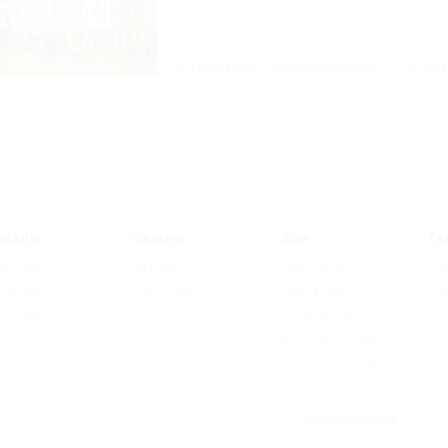
Описание
Фотографии
На ка
есяцы
Сезоны
Дни
Го
юнь
(1)
Лето
(1)
Два дня
(1)
На
юль
(1)
Осень
(1)
Три дня
(1)
На
густ
(1)
Семь дней
(1)
ентябрь
(1)
Десять дней
(1)
Четырнадцать дней
(1)
Показать ещё