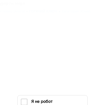
урорты мира
итязево (Анапа)
ГОРЯЧИЙ КЛЮЧ
Евпатория (Крым)