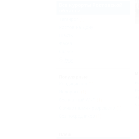
Все курорты Ростовской
области
Таганрог
(1)
Ростов-на-Дону
Шахты
Факел
Сальск
Еще
М
Популярные
И
Кондиционер
(1)
И
Недорого
(1)
Ав
Бесплатный Wi-Fi
(1)
С
С животными - разрешено
(1)
Без посредников
(1)
Пляж