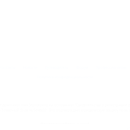
Контакты
Новости
Путеводитель
Форум
Профессионалам
Политика конфиденциальности
 доменное имя 5turistov.ru на основании "Свидетельства о регистрации
Товарный Знак № 564866". Это подтверждает юридическую защиту прав, со
Присоединяйтесь к нам!