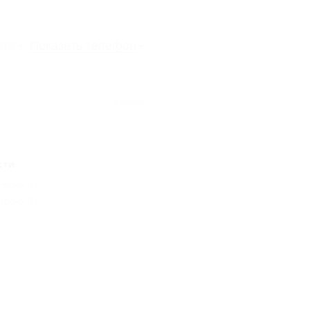
рте
Показать телефон
Архив
сти
 двоих
(1)
 троих
(1)