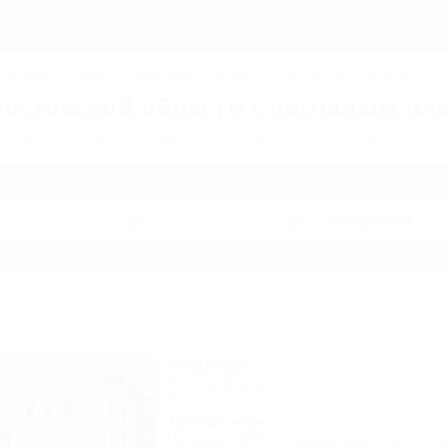
Ростовская область: Отдых в Ростовской обла
Абхазия
Грузия
Краснодарский край
Горнолыжные курорты
Те
Ростовской области с песчаным пл
тов и гостиниц по направлению Ростовская область. Куда поехать 
Надежда
Гостевой дом
Ростовская область, г. Таганрог, ул. Чехова
1,0км до моря
Питание
Wi-Fi
Кондиционер
Автостоя