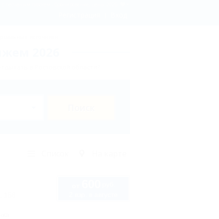
сти с песчаным пляжем - бронирование, цены 2026
Регистрация
Вход
рмальные источники
яжем 2026
отдыхать в Ростовской области?
Поиск
Список
На карте
600
руб.
от
2 взр. в августе
, 156
нка